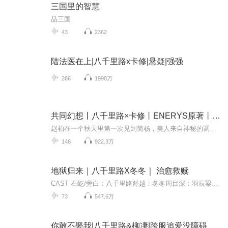
三国里的智慧
品三国
43
2362
陆法医在上|八千里路x卡修|悬疑|强强
286
1998万
共同幻想丨八千里路×卡修丨ENERYS原著丨双强
赵柏在一个秋天里第一次见到简杨，美人来自神秘的调查局，他的身份也像他的职位一样神秘，但赵柏不在乎，处心积虑地创造机会和他相处，一点点地试探他的底线。几次案件的侦破过程中，赵柏使出浑身解数靠近简杨，赵柏发现这个美人简直没情商得可爱，对于感...
146
922.3万
地狱归来｜八千里路X冬冬｜ 治愈救赎
CAST 石屹/旁白：八千里路舒越：冬冬周目深：羽辰梁潜：枫燚冉心：牧芝舒华山：小西瓜任丽：玄语参与配音：胖橘STAFF出品：喜马拉雅版权方：九怀中文网原著：易炸总监制：陈恒达、李莹策划：潘仕洁制作人：小可运营：毛璐嘉、王怡制作：南烟落秋监制：归归...
73
547.6万
你敢不娶我|八千里路&柳凄|跨服追爱没障碍