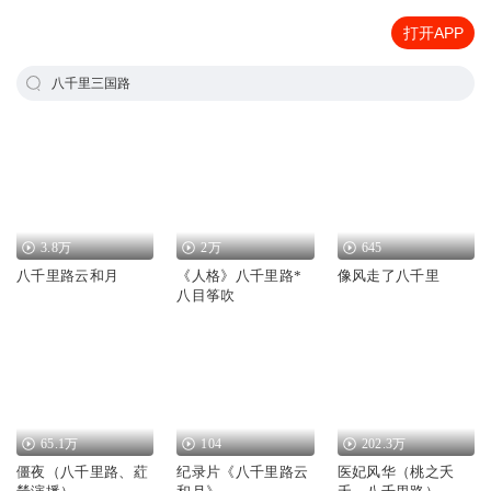
打开APP
八千里三国路
3.8万
2万
645
八千里路云和月
《人格》八千里路*
像风走了八千里
八目筝吹
65.1万
104
202.3万
僵夜（八千里路、葒
纪录片《八千里路云
医妃风华（桃之夭