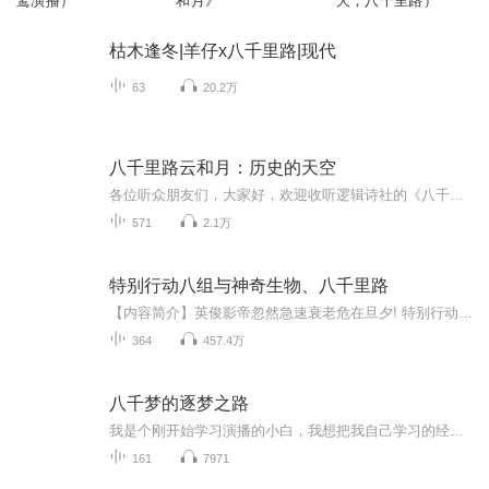
鸶演播）
和月》
夭，八千里路）
枯木逢冬|羊仔x八千里路|现代
63
20.2万
八千里路云和月：历史的天空
各位听众朋友们，大家好，欢迎收听逻辑诗社的《八千里路云和月：历史的天空》专辑。纵览华夏历史长河，品读千古风流人物，闲聊历史、亲子共读两相宜。本节目由AI详解人物生平，再伴随自己播讲的《主创说》专栏，梳理核心人物事件精髓。“三十功名尘与土，...
571
2.1万
特别行动八组与神奇生物、八千里路
【内容简介】英俊影帝忽然急速衰老危在旦夕! 特别行动八组组长段永锋、特别顾问程禄，火速到现场解决!程禄:没救了，死了吧。段永锋:啊?都市白领骤然出现十个影子，疑似被附身!段永锋和程禄再次出动!程禄:扔出去祸害别人就行。段永锋:啊??一朵花准备开放，...
364
457.4万
八千梦的逐梦之路
我是个刚开始学习演播的小白，我想把我自己学习的经历，记录下来，同时也分享给大家。有共同经历的，我们会有共鸣，有新人可以做个参考，我成功的经验还是失败的教训，或者学习中的疑惑，都是宝贵的资源。欢迎前辈后辈留言为我出谋划策。
161
7971