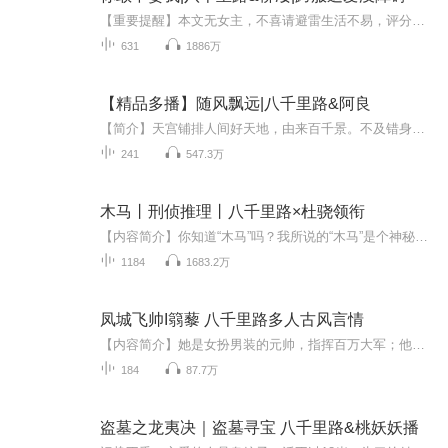
【重要提醒】本文无女主，不喜请避雷生活不易，评分请手下留情~连城网 寒梅墨香原著 涩谷余音工作室制作，每天9点更新5集，多多评论哟~【简介】“我脸蛋漂亮腿长腰细，身材像模特，长发披肩心灵手巧，会赚钱会打架，会撒娇会撩人，你为什么不娶我？”看着...
631
1886万
【精品多播】随风飘远|八千里路&阿良
【简介】天宫铺排人间好天地，由来百千景。不及错身遇个你，穷尽诗家笔.......人与人之间总是存在着很微妙的交集，例如某时某刻我们呼吸过同一片地域的空气，欣赏过同一片夜空的景色，闻过同一片花海的芬芳，甚至在同一个地点坐在同一个教室的同一把椅子上...
241
547.3万
木马丨刑侦推理丨八千里路×杜骁领衔
【内容简介】你知道“木马”吗？我所说的“木马”是个神秘的庞大的无所不知的线人组织。这不是与你无关的都市传说，也许，刚才与你擦身而过的保洁阿姨，也许，那个考试中站在你身边二十几分钟的监考老师，就是“木马”一员。有人说，木马的首领叫‘幽灵‘...
1184
1683.2万
凤城飞帅I篛藜 八千里路多人古风言情
【内容简介】她是女扮男装的元帅，指挥百万大军；他是情诗写得最好，风度最俊美的圣僧，是那片神秘之地的圣者。当最圣洁的人遇到最纯洁的心，第一最好不相见，如此便可不相恋。【作品更新】本作品为付费有声书，前10集为免费试听，购买成功后，即可收听全...
184
87.7万
盗墓之龙夷决｜盗墓寻宝 八千里路&桃妖妖播