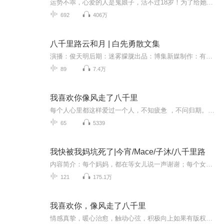
运势不乖，心爱的人是鬼娘子，活不过18岁！为了给她逆天改命，师徒决定闯土司地宫，寻找逆天改命的龙夷决和逆天盘！制作精良，裂墙推荐！！！特好听的盗墓小说，有种听盗墓题材电影的感觉，记得订阅哦！【内容简介】她红颜薄命，是个鬼娘子，活不过十八岁...
692
406万
八千里路云和月 | 白先勇散文集
演播：俊天明后期：迷雾朦胧出品：博集新媒制作：有声语言艺术学
89
7.4万
我喜欢你像风走了八千里
每个人心里都这样爱过一个人，不知疲惫 ，不问归期。《我喜欢你，像风走了八千里》是知名情感励志公众号“末那大叔”首本图书作品集，全书分为情话，前任，治愈，情商，解忧，厨房与爱，六个章节，写出每一个人在生活里不可或缺的主题。人生就像是一场消耗...
65
5339
我快被我妈坑死了|今宵/Mace/子沐/八千里路
内容简介：每个妈妈，都在等女儿说一声谢谢；每个女儿，都在等妈妈说一声对不起。我是牛卉卉，快时尚品牌的服装陈列师，表面生活光鲜亮丽，私底下早已是一地鸡毛。而这大部分的“鸡毛”，都是我妈带给我的。为了躲避她的“围追堵截”，我在每一段恋情里，...
121
175.1万
我喜欢你，像风走了八千里
情感真挚，暖心治愈，触动心弦，积极向上如果有版权问题，请联系我，感谢支持