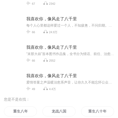
67
2342
我喜欢你，像风走了八千里
每个人心里都这样爱过一个人，不知疲惫，不问归期。《我喜欢你，像风走了八千里》是知名情感励志公众号“末那大叔”首本图书作品集，全书分为情话、前任、治愈、情商、解忧、厨房与爱，六个章节，写出每一个人在生活里不可或缺的主题。面对相聚和离散，爱的时候好好相爱，散的时候不计前嫌。面对前任互不打扰，对待爱人不离不弃。人生就像是一场消耗之旅，愿你能把好的时光，耗在自己喜欢的人和事上。
66
24.9万
我喜欢你，像风走了八千里
“末那大叔”首本图书作品集，全书分为情话、前任、治愈、情商、解忧、厨房与爱，六个章节，写出每一个人在面对相聚和离散，爱的时候好好相爱，散的时候不计前嫌。面对前任互不打扰，对待爱人不离不弃。人生就像是一场消耗之旅，愿你能把好的时光，耗在自...
66
2552
我喜欢你，像风走了八千里
爱情答案之声温暖治愈系声音，让你久久不能忘怀公众号:酥音女友企鹅群:994729300Vx群搜索公众号作者:末那大叔播讲:酥音
49
4.4万
您是不是在找：
重生八年
龙战八国
重生八十年代