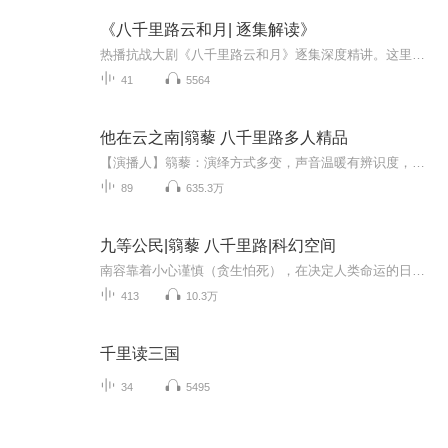
《八千里路云和月| 逐集解读》
热播抗战大剧《八千里路云和月》逐集深度精讲。这里不只是追剧，更是读史、读人、读风骨。我会以有声演播的专业视角，逐集拆解剧情高光、深挖文史背景、解析人物命运。从颜真卿的书法论道，到乱世中的家国大义，陪你看懂这部剧的根与魂。欢迎订阅，陪你走...
41
5564
他在云之南|篛藜 八千里路多人精品
【演播人】篛藜：演绎方式多变，声音温暖有辨识度，作品《亲爱的弗洛伊德》《大唐探幽录》《破云》《我五行缺你》《非职业半仙》；八千里路：代表作《白色橄榄树》。后期制作：山匪 【更新】预计一共80集左右，前10集免费，每天两集...
89
635.3万
九等公民|篛藜 八千里路|科幻空间
南容靠着小心谨慎（贪生怕死），在决定人类命运的日冕之战中苟活到了最后。再醒来时，全世界都忘记了那场战争，连她从军三年的经历，也都被抹得干干净净。失去了珍贵的空间能力，南容表示全无遗憾：没了是非根，是非就找不上门，她只想保住小命，当好一条...
413
10.3万
千里读三国
34
5495