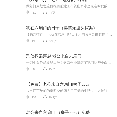
做着打家劫舍这份很有前途工作的山寨小当家在时代的浪潮中，决定投身官府，开启一段充满挑战与机遇的职业生涯！入职六扇门，开启了一段啼笑皆非，惊心动魄的牛马生涯！
567
2.1万
我在六扇门的日子（爆笑无厘头探案）
【强烈推荐 】《我在六扇门的日子》同名网剧由赵樱子，陈信喆等主演，近期即将上映！超搞笑无厘头探案神剧，等你一起来破案！【内容简介】菇凉，看你面相，是五行缺我啊！江湖术士安东野机缘巧合之下结实了千金小姐唐小美，并与雷娇娇、彭鱼宴共同加入六扇...
190
32.6万
刑侦探案穿越 老公来自六扇门
一部小白作品新鲜出炉！这部作业凝聚了我们这些小白的许多精力和心血。是我们的用心之作，也有可能成为未来的被黑之作，不管怎样，我们开始了！感谢凯哥的后期制作，感情柚柚的封面以及催音，感谢所有小伙伴的全力配合！小说中情节扑朔迷离，环环紧扣。有...
50
4532
【免费】老公来自六扇门|狮子云云
来自四百年前的秦明突然闯入了丁栀的生活，二人被迫着生活在一起，开始了搞笑而温馨的“同居”生活，丁栀身为法医，忙于工作，巧然之下，二人共同解决一个有一个迷案，又被卷入到一场最大的阴谋之中，身为刑警大队长的李燃于公于私都和他们一起，展开了一...
231
10.1万
老公来自六扇门 （狮子云云）免费