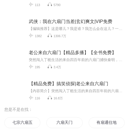
113
5790
武侠：我在六扇门当差|玄幻爽文|VIP免费
【编辑推荐】这是哪儿？我是谁？我怎么会在这儿？一系列疑问出现在脑海，在此时系统激活，从此走上巅峰！内容简介：开局三分归元气，排云掌，天霜拳，风神腿，三绝神捕林莫抓捕狐妖杀人案真凶，奖励内力二年，抓捕伪装盗圣偷盗米铺真凶，奖励猴儿酒一坛，...
1382
1306.7万
老公来自六扇门【精品多播】【全书免费】
突然闯入丁栀生活的来自四百年前的六扇门捕快秦明，二人被迫着生活在一起，开始了搞笑而温馨的“同居”生活，丁栀身为法医，忙于工作，巧然之下，二人共同解决一个有一个迷案，又被卷入到一场最大的阴谋之中，他们会有怎样的精彩生活呢......
195
3.4万
【精品免费】搞笑侦探|老公来自六扇门
【内容简介】突然闯入丁栀生活的来自四百年前的六扇门捕快秦明，二人被迫着生活在一起，开始了搞笑而温馨的“同居”生活，丁栀身为法医，忙于工作，巧然之下，二人共同解决一个有一个迷案，又被卷入到一场最大的阴谋之中，身为刑警大队长的李燃于公于私都...
116
16.8万
您是不是在找：
七宗六扇五派门
六扇天门
有扇通往地下城的