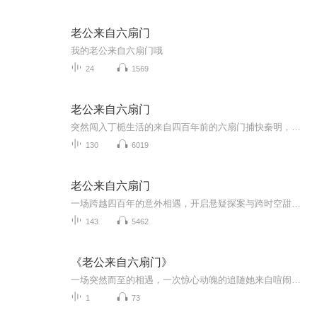
老公来自六扇门
我的老公来自六扇门哦
24
1569
老公来自六扇门
突然闯入丁栀生活的来自四百年前的六扇门捕快秦明，二人被迫着生活在一起，开始了搞笑而温馨的“同居”生活，丁栀身为法医，忙于工作，巧然之下，二人共同解决一个有一个迷案，又被卷入到一场最大的阴谋之中，身为刑警大队长的李燃于公于私都和他们一起，...
130
6019
老公来自六扇门
一场跨越四百年的意外相遇，开启悬疑探案与跨时空甜宠的双重心动。女法医丁栀只信证据讲科学，某天家里却砸来个身穿飞鱼服、来自明朝的捕头秦明。他武功高强、心思缜密，追凶时意外穿到现代。一个用解剖刀破案，一个靠追踪断案；一边是离奇凶案不断，一边...
143
5462
《老公来自六扇门》
一场突然而至的相遇，一次惊心动魄的追随她来自喧闹繁华的都市，他来自古板沉闷的过去一个是现代警局的女法医，一个是古代六扇门的捕头这样的相遇，会发生怎样的故事呢......敬请期待由蜜糖果树精心出品的《老公来自六扇门》喜欢的朋友欢迎订阅哦~
1
73