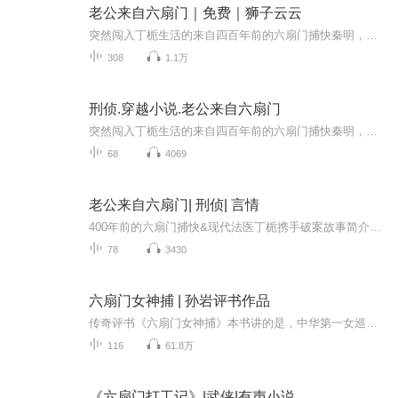
老公来自六扇门｜免费｜狮子云云
突然闯入丁栀生活的来自四百年前的六扇门捕快秦明，二人被迫着生活在一起，开始了搞笑而温馨的“同居”生活，丁栀身为法医，忙于工作，巧然之下，二人共同解决一个有一个迷案，又被卷入到一场最大的阴谋之中，身为刑警大队长的李燃于公于私都和他们一起，...
308
1.1万
刑侦.穿越小说.老公来自六扇门
突然闯入丁栀生活的来自四百年前的六扇门捕快秦明，二人被迫着生活在一起，开始了搞笑而温馨的“同居”生活，丁栀身为法医，忙于工作，巧然之下，二人共同解决一个有一个迷案，又被卷入到一场最大的阴谋之中，身为刑警大队长的李燃于公于私都和他们一起，...
68
4069
老公来自六扇门| 刑侦| 言情
400年前的六扇门捕快&现代法医丁栀携手破案故事简介：来自四百年前的捕快秦明突然闯入法医丁栀的家中，二人被迫着生活在一起，开始了搞笑而温馨的“同居”生活。丁栀身为法医，忙于工作，巧然之下，二人共同解决一个又一个的迷案，没想到被卷入到了一场巨...
78
3430
六扇门女神捕 | 孙岩评书作品
传奇评书《六扇门女神捕》本书讲的是，中华第一女巡捕的故事，六扇门比武招亲，女巡捕男扮女装技冠天下，北京城贺号戴花，没想到一场阴谋正在悄悄逼近，女捕快三进三探翡翠山庄，一只百灵鸟引出惊天奇案，黄山老道百年重现江湖，案中大案，一案套一案，一系列的奇谲诡险血雨腥风尽在《六扇门女神捕》。
116
61.8万
《六扇门打工记》|武侠|有声小说