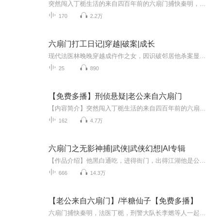
突然闯入丁栀生活的来自四百年前的六扇门捕快秦明，二人被迫着生活在一起，开始了搞笑而温馨的“同居”生活，丁栀身为法医，忙于工作，巧然之下，二人共同解决一个有一个迷案，又被卷入到一场最大的阴谋之中，身为刑警大队长的李燃于公于私都和他们一起，...
170
2.2万
六扇门打工日记|穿越|破案|成长
现代法医林晚晚穿越成仵作之女，因识破邻居他杀案显露验尸才能，被六扇门神捕陆昭霆以父债为由招入六扇门。她屡破奇案，结识奇人队友，逐步揭开苏家灭门、枯井白骨与自身身世之谜，最终还清债务、查清真相，留在六扇门开启探案人生。
25
890
【免费多播】刑侦悬疑|老公来自六扇门
【内容简介】突然闯入丁栀生活的来自四百年前的六扇门捕快秦明，二人被迫着生活在一起，开始了搞笑而温馨的“同居”生活，丁栀身为法医，忙于工作，巧然之下，二人共同解决一个有一个迷案，又被卷入到一场最大的阴谋之中，身为刑警大队长的李燃于公于私都...
162
4.7万
六扇门之无影神捕|武侠|武侠幻想|AI专辑
【作品介绍】他黑白通吃，进得衙门，出得江湖他是公门中的江湖人，是江湖中的公门中人...... 【作者介绍】霖沛【购买须知】1、本作品为付费有声书，前72集为免费试听，购买成功后，即可收听，可下载重复收听2、版权归原作者所有，严禁翻录成任何形式，严...
666
14.3万
【老公来自六扇门】/半糖仙子【免费多播】
六扇门捕快秦明，法医丁栀，刑警大队长李燃等人一起破获一个又一个的离奇案件