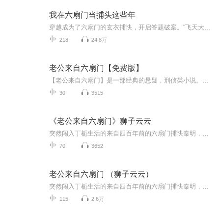
我在六扇门当捕头这些年
穿越成为了六扇门的玄衣捕快，开启答题破案。“飞天大盗今夜将会对去哪里作案？”“a，城东钱员外。选择此项将获得十年内功修为。“”b，城西李员外。选择此项将获得五年内功修为“”c，礼部尚书赵大人。选择此项将获得三年内功修为。“根据系统的尿性，通...
218
24.8万
老公来自六扇门【免费版】
【老公来自六扇门】是一部经典的悬疑，刑侦类小说。特此感谢 喜马拉雅 第27期6班及第36期25班 所有参与录制和后期工作的伙伴们，此剧因你们而更加精彩。
30
3515
《老公来自六扇门》狮子云云
突然闯入丁栀生活的来自四百年前的六扇门捕快秦明，二人被迫着生活在一起，开始了搞笑而温馨的“同居”生活，丁栀身为法医，忙于工作，巧然之下，二人共同解决一个有一个迷案，又被卷入到一场最大的阴谋之中，身为刑警大队长的李燃于公于私都和他们一起，...
70
3652
老公来自六扇门 （狮子云云）
突然闯入丁栀生活的来自四百年前的六扇门捕快秦明，二人被迫着生活在一起，开始了搞笑而温馨的“同居”生活，丁栀身为法医，忙于工作，巧然之下，二人共同解决一个又一个迷案，又被卷入到一场最大的阴谋之中，身为刑警大队长的李燃于公于私都和他们一起，....
115
2.6万