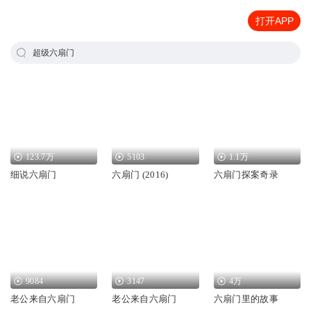
打开APP
超级六扇门
123.7万
5103
1.1万
细说六扇门
六扇门 (2016)
六扇门探案奇录
9084
3147
4万
老公来自六扇门
老公来自六扇门
六扇门里的故事