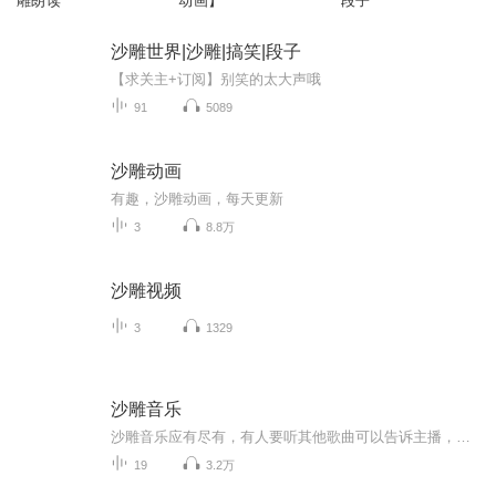
雕朗读
动画】
段子
沙雕世界|沙雕|搞笑|段子
【求关主+订阅】别笑的太大声哦
91
5089
沙雕动画
有趣，沙雕动画，每天更新
3
8.8万
沙雕视频
3
1329
沙雕音乐
沙雕音乐应有尽有，有人要听其他歌曲可以告诉主播，主播会帮找，找到就会录进来，但要是审核过不去主播没办法，欢迎大家订阅!目标:播放破一万!
19
3.2万