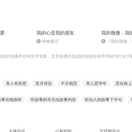
爱
我的心是我的朋友
我的微微，我
禅修建议
《我的微微，
001集
授权的连播声音和文字全集，支持免费在线试听阅读和有声书MP3打包下
美人有所思
思月传说
不尽相思
美人思华年
思在路上
君子有九思
落月相思
星空下的思恋
思如长风
若有所思
故事在线收听
听故事的毛毛虫故事内容
听别人的故事下半句
故事文案简短
听七只小猪的故事
喻姐免费听故事
中班听故事
辈讲战争故事
魔幻重庆故事在线听
主播培训
小雅智能
车联网平台