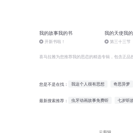
我的故事我的书
我的天使我的
开新书啦！
第三十三节
喜马拉雅为您推荐我的思恋的精选专辑，包含正品
我这个人很有思想
奇思异梦
您是不是在找：
九重天思
重生之相思梦
虫牙动画故事免费听
七岁听
最新搜索推荐：
听故事学中药的书
吃烧烤听
外国人听傻子故事
听革命前
云剪辑