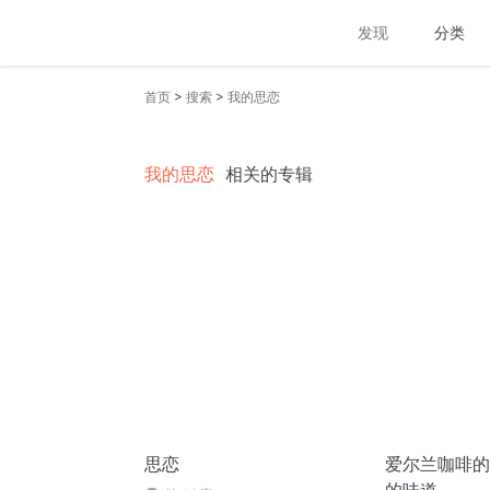
发现
分类
>
>
首页
搜索
我的思恋
我的思恋
相关的专辑
思恋
爱尔兰咖啡的