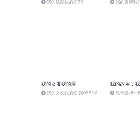
我的娘家我的婆35
我的黄河我的
（完）
我的女友我的爱
我的故乡，我
我的女友我的爱 第0581章
致青春和一