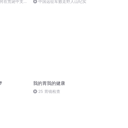
何在荒诞中支配
中国远征军败走野人山纪实
梦
我的胃我的健康
25 胃镜检查