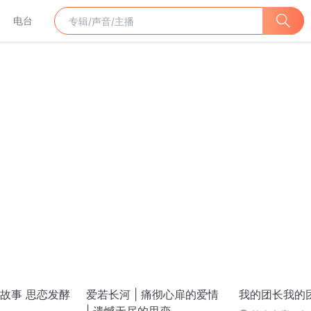
电台
故事 思恋发酵
爱若长河 | 痛彻心扉的爱情
我的团长我的