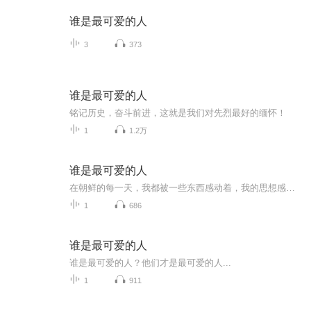
谁是最可爱的人
3
373
谁是最可爱的人
铭记历史，奋斗前进，这就是我们对先烈最好的缅怀！
1
1.2万
谁是最可爱的人
在朝鲜的每一天，我都被一些东西感动着，我的思想感情的潮水，在放纵奔流着。它使我想把一切东西，都告诉给我祖国的朋友们。但我最急于告诉你们的，是我思想感情的一段重要经历，这就是，我越来越深刻地感觉到谁是我们最可爱的人！谁是我们最可爱的人呢？我们的部队、我们的战士，我感觉他们是最可爱的人。也许有的人在心里隐隐约约地说：你说的就是那些“兵”吗？他们看来是很平凡，很简单的哩。既看不出他们有什么高明的知识，又看不出他们有丰盛细致的感情。可是，我要说，这是由于你跟我们的战士接触太少，因此，你没有能够了解到：他们的品质是那样的纯洁和高尚，他们的意志是那样的坚韧和刚强，他们的气质是那样的淳朴和谦逊，他们的胸怀是那样的美丽和宽广！让我还是来说一段故事吧。还是在二次战役的时候，有一支志愿军的部队向敌后猛插，去切断军隅里敌人的逃路。当他们赶到书堂站时，逃敌也恰恰赶到那里，眼看就要从汽车路上开过去。这支部队的先头连（三连）就匆匆占领了汽车路边一个很低的光光的小山岗，阻住敌人，一场壮烈的搏斗就开始了。敌人为了逃命，用三十二架飞机，十多辆坦克和集团冲锋向这个连的阵地汹涌卷来。整个山顶都被打翻了。汽油弹的火焰把这个阵地烧红了。但勇士们在这烟与火的山岗上，高喊着口号，一次又一次把敌人打死在阵地前面。敌人的死尸像谷个子似地在山前堆满了，血也把这山岗流红了。可是敌人还是要拼死争夺，好使自己的主力不致覆灭。这激战整整持续了八个小时，最后，勇士们的子弹打光了。蜂涌上来的敌人，占领了山头，把他们压到山脚。飞机掷下的汽油弹，把他们的身上烧着了火。这时候，勇士们是仍然不会后退的呀，他们把枪一摔，身上、帽子上冒着呜呜的火苗向敌人扑去，把敌人抱住，让身上的火，把要占领阵地的敌人烧死。……据这个营的营长告诉我，战后，这个连的阵地上，枪支完全摔碎了，机枪零件扔得满山都是。烈士们的尸体，做着各种各样的姿势，有抱住敌人腰的，有抱住敌人头的，有卡住敌人脖子，把敌人捺倒在地上的，和敌人倒在一起，烧在一起。还有一个战士，他手里还紧握着一个手榴弹，弹体上沾满脑浆，和他死在一起的美国鬼子，脑浆崩裂，涂了一地。另有一个战士，他的嘴里还衔着敌人的半块耳朵。在掩埋烈士们遗体的时候，由于他们两手扣着，把敌人抱得那样紧，分都分不开，以致把有的手指都折断了。……这个连虽然伤亡很大，但他们却打死了三百多敌人，特别是，使我们部队的主力赶上，聚歼了敌人。这就是朝鲜战场上一次最壮烈的战斗——松鼓峰战斗，或者叫书堂站战斗。假若需要立纪念碑的话，让我把带火扑敌及用刺刀和敌拼死在一起的烈士们的名字记下吧。他们的名字是：王金传、邢玉堂、胡传九、井玉琢、王文英、熊官全、王金侯、赵锡杰、隋金山、李玉安、丁振岱、张贵生、崔玉亮、李树国。还有一个战士已经不可能知道他的名字了。让我们的烈士们千载万世永垂不朽吧！
1
686
谁是最可爱的人
谁是最可爱的人？他们才是最可爱的人...
1
911