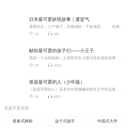
日本最可爱妖怪故事｜婆娑气
薄暮时分，江户城下，百物成妖，千妖成群。 长崎屋少爷从小体弱多病，总在鬼门关外徘徊，幸好有佐助和仁吉两位千年妖怪相伴。卧房之中，既有艳丽的铃铛妖，又有妖娆的屏风妖，还有一群多嘴多舌、拳头大小的鸣家……它们既不“刺贪刺虐”，也不借古讽今...
14
653
献给最可爱的孩子们——小王子
我是一个全职妈妈，之前陪伴女儿度过很多很多故事，小王子就是我女儿最喜欢的故事之一。 小王子是一个超凡脱俗的仙童，他和一朵玫瑰花住在一颗小行星上。但玫瑰花的虚荣心伤害了小王子，于是他离开了小行星，想寻找真正的朋友。去各星球间游历，见识了各种人和事，最终来到地球。 我希望用我的声音把它献给所有爱听故事的孩子们。希望孩子们喜欢我的声音，我会一直努力下去
54
2216
谁是最可爱的人（少年版）
《谁是可爱的人》是著名作家魏巍的报告文学作品集，精选了他关于朝鲜战争所著的战地通讯，歌颂了志愿军战士英勇反击美国侵略军的英雄事迹。其中《谁是可爱的人》这篇文章先于1951年4月11日在《人民日报》刊登，后入选中学语文课本，影响了数代中国人。
31
6371
您是不是在找：
青春式葬歌
这个式姐不太冷
中国式大学生