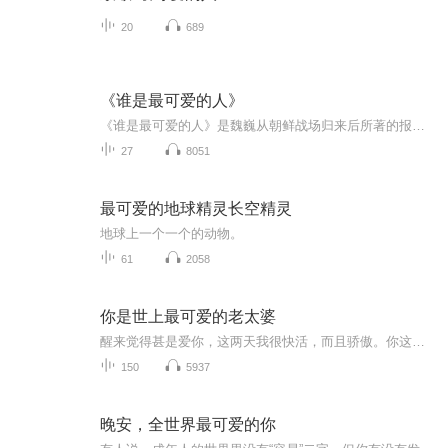
20
689
《谁是最可爱的人》
《谁是最可爱的人》是魏巍从朝鲜战场归来后所著的报告文学，最先于1951年4月11日在《人民日报》刊登，后入选中学语文课本（现在不少版本的语文书已将此篇课文删除），影响了数代中国人。此后解放军广泛地被人们亲切地称为“最可爱的人”。
27
8051
最可爱的地球精灵长空精灵
地球上一个一个的动物。
61
2058
你是世上最可爱的老太婆
醒来觉得甚是爱你，这两天我很快活，而且骄傲。你这人，有点太不可怕，尤其是一点也不莫名其妙。不要愁老之将至，你老了一定很可爱。而且假如你老了十岁，我当然也同样老了十岁，世界也老了十岁，上帝也老了十岁，一切都是一样。我愿意舍弃一切，以想念你...
150
5937
晚安，全世界最可爱的你