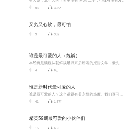
有人说，成年人的世界里没有“容易”二字，但你有没有发现——即使生活有点难，你依然在努力、在坚持、在偷偷善良。这样的你，真的超级可爱。
93
3282
又穷又心软，最可怕
3
352
谁是最可爱的人（魏巍）
本经典是魏巍从朝鲜战场归来后所著的报告文学，最先于1951年4月11日在《人民日报》刊登，影响了数代中国人。
4
6万
谁是新时代最可爱的人
谁是最可爱的人？这个话题有着永恒的热度。我们喜马拉雅天津城市营销商用这张专辑记录天津及全国在这个特殊时期先进人物的故事，歌颂这个新时代最可爱的人。 在这个特殊的春天，面对突如其来的新冠肺炎疫情，一群无畏的战士挺身而出，奋战在抗击疫情第一线。在这场没有硝烟的战斗中，有一群“逆行者”。他们是同时间赛跑、与病魔较量的战士，是守护人民群众生命安全和身体健康的卫士，是岁月静好时的勇士──他们，是新时代最可爱的人！ 敬仰需要表达，英雄值得铭记。从今天开始，我们开设“谁是新时代最可爱的人”专辑，讲述先进人物超常付出、无畏牺牲的故事，致敬这些新时代最可爱的人。
41
1.8万
精英59期最可爱的小伙伴们
15
652