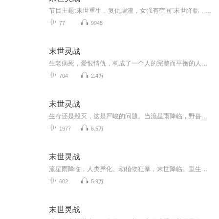
节目主题:末世重生，复仇虐渣，女强有空间“末世降临，我以为我们可以厮守在一起，共渡危难……我，有眼无珠……幸好，还有机会结束这个错误。”张嘉玥的脸上突兀地出现了一个嘲讽的笑容，“如果有来生，我不会让你们成为我生命中最不可承受的遗憾！”“嘉...
77
9945
末世灵战
生老病死，爱恨情仇，构成了一个人的完整而平衡的人生。但是，当一件突发的事情插入其中，看似平衡和谐的画面顿时扭曲了起来……如果生命重来，你又会作出怎样的选择？是否定一切重来，还是有选择的重新开始？这一世……张嘉玥不会再让自己的东西，落在其...
704
2.4万
末世灵战
生存还是毁灭，这是严峻的问题。当流星雨降临，野兽横行，巨型昆虫肆虐，植物狂暴生长，人类的未来将何去何从？
1977
6.5万
末世灵战
流星雨降临，人类异化、动植物狂暴，末世降临。重生归来的张嘉玥，携凶悍如狼的白色巨犬，在危机四伏的世界里挣扎求生，直面 “生存还是毁灭” 的终极拷问，探寻人类存续的希望。
602
5.9万
末世灵战