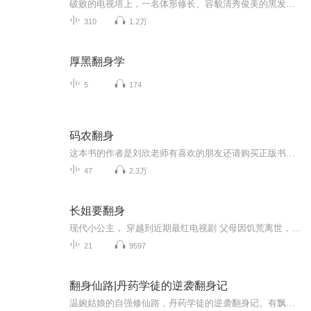
破败的电视塔上，一名体形修长、容貌清秀俊美的黑发女孩倚着一根暴露在外的角铁坐在平台上，在她的身旁，躺着一条神态安详的巨犬……巨犬的胸口部位，有一个拳头般大小的血洞，圆睁的双眼中已经没有了神彩，而女孩的后背，也有一个拳头大小的贯穿伤，鲜血...
310
1.2万
厚黑翻身学
5
174
码农翻身
这本书的作者是刘欣老师有喜欢的朋友还请购买正版书籍支持一下，书中有很多插图都是很棒的，很多不方便用声音来传达～也可以关注「码农翻身」公众号哦～这是一本很有趣的计算机入门理解书，希望我们都可以喜欢。最近停更，在征求刘欣老师和出版社同意～感谢大家的喜欢，很遗憾，未得到同意，正式停更！！！
47
2.3万
长姐要翻身
现代小公主， 穿越到近期最红电视剧 父母因饥荒离世， 下有五个弟弟的长姐身体上 誓不做悲情女主！那个未婚夫你别走我要嫁给你！ 女主：别人面前白莲花，男主面前小妖 精。 男主：人前一本正经，实则闷骚爱脑补，女主一聊就上钩
21
9597
翻身仙路|丹药学徒的逆袭翻身记
温婉姑娘的自强修仙路，丹药学徒的逆袭翻身记。有飘渺空间，种无上灵草。身藏九天龙玄女之魂的小包子闯修仙，战师兄，修真问道踩帅哥的故事。总之这其实是个软糯糯的小姑娘努力修行成为一个依旧软糯糯但十分厉害的大姑娘的故事！嗯！是这样的！