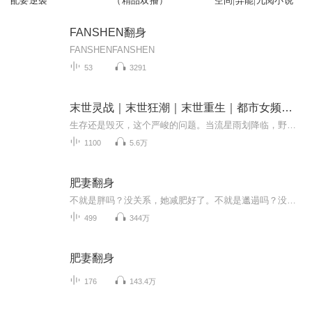
配要逆袭
（精品双播）
空间|异能|九阅小说
FANSHEN翻身
FANSHENFANSHEN
53
3291
末世灵战｜末世狂潮｜末世重生｜都市女频｜末世求生
生存还是毁灭，这个严峻的问题。当流星雨划降临，野兽横行，巨型昆虫肆虐，植物狂暴生长。人类的生存生存该如何去何从？
1100
5.6万
肥妻翻身
不就是胖吗？没关系，她减肥好了。不就是邋遢吗？没关系，真正的自己可是勤劳的很。不就是吗？没关系，从前也是受过高等教育的人，这个做起来不难。不就是没人缘吗？没关系，就算全世界的人都不爱我，我仍然会好好的爱自己。不就是想和丈夫圆房吗？......
499
344万
肥妻翻身
176
143.4万