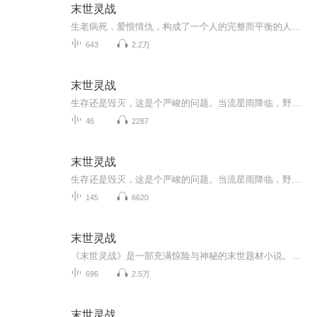
末世灵战
生老病死，爱恨情仇，构成了一个人的完整而平衡的人生。但是，当一件突发的事情插入其中，看似平衡和谐的画面顿时扭曲了起来……如果生命重来，你又会作出怎样的选择？是否定一切重来，还是有选择的重新开始？这是一个很严肃的问题，至少对于一个应该憧憬...
643
2.2万
末世灵战
生存还是毁灭，这是个严峻的问题。当流星雨降临，野兽横行，巨型昆虫肆虐，植物狂暴生长，人类的未来将何去何从？
46
2287
末世灵战
生存还是毁灭，这是个严峻的问题。当流星雨降临，野兽横行，巨型昆虫肆虐，植物狂暴生长，人类的未来何去何从？
145
6620
末世灵战
《末世灵战》是一部充满惊险与神秘的末世题材小说。当一颗神秘行星闯入太阳系，引发灾难性的流星雨，地球陷入前所未有的末世危机。人类社会分崩离析，黑暗力量趁虚而入，灵异生物横行，世界被恐惧笼罩。在这样的绝境中，一位拥有神秘长命锁的少女，意外卷...
696
2.5万
末世灵战