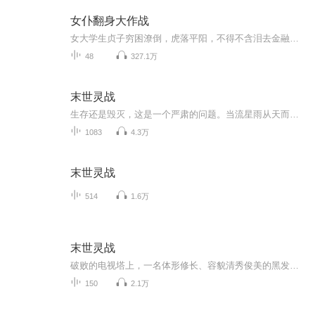
女仆翻身大作战
女大学生贞子穷困潦倒，虎落平阳，不得不含泪去金融大鳄家当保姆。然而就在她怀着一颗仇富之心成为杜青风家的保姆之后，没有想到的是，随着跟杜家三个小孩斗智斗勇，慢慢的，她开始成功融入了这个家庭的生活之中。 三个小孩虽然时常恶整她，弄得她经常丢脸...
48
327.1万
末世灵战
生存还是毁灭，这是一个严肃的问题。当流星雨从天而降，当人类变成了野兽，动物变得更加凶猛，昆虫变成了巨无霸，植物变得更为狂野……人类，将何去何从? 这一切，将由重生归来的张嘉玥来告诉你！声音主播欣羽，持续学习播音知识，努力提升表达能力，期待...
1083
4.3万
末世灵战
514
1.6万
末世灵战
破败的电视塔上，一名体形修长、容貌清秀俊美的黑发女孩倚着一根暴露在外的角铁坐在平台上，在她的身旁，躺着一条神态安详的巨犬……巨犬的胸口部位，有一个拳头般大小的血洞，圆睁的双眼中已经没有了神彩，而女孩的后背，也有一个拳头大小的贯穿伤，鲜血...
150
2.1万