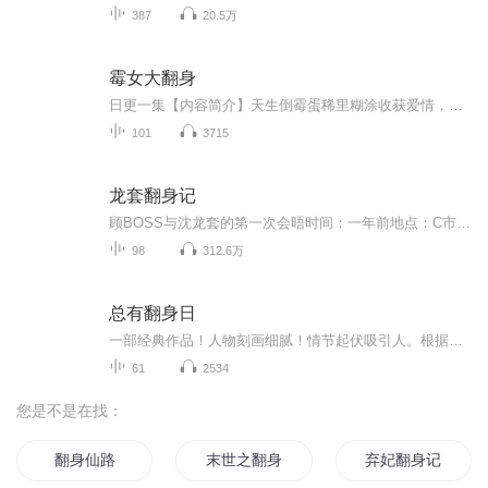
387
20.5万
霉女大翻身
日更一集【内容简介】天生倒霉蛋稀里糊涂收获爱情，顺手稀里糊涂的破了大案，这就是傻人有傻福吗？【作者/主播简介】作者：似梦若风，网络小说作家。主播：米小登【购买须知】1、本作品为付费有声书，前30集为免费试听，购买成功后，即可收听，可下载重复...
101
3715
龙套翻身记
顾BOSS与沈龙套的第一次会晤时间：一年前地点：C市游乐场五星豪华客房会议纪要如下：顾BOSS：沈先生，本人想以个人名义聘请你为我工作一年。这是劳动合同草本， 报酬有不满意的尽管提。沈龙套：……顾BOSS：沈先生？沈龙套：老板，你是准备请一龙套给你带...
98
312.6万
总有翻身日
一部经典作品！人物刻画细腻！情节起伏吸引人。根据听众的喜好而精选，声音清晰，感染力强。感情色彩浓厚。。就是对我们的最大支持和厚爱。每天加班很辛苦，您就动动手指支持一下吧！一部经典作品！人物刻画细腻！情节起伏吸引人。根据听众的喜好而精选，声音清晰，感染力强。感情色彩浓厚。。就是对我们的最大支持和厚爱。每天加班很辛苦，您就动动手指支持一下吧！一部经典作品！人物刻画细腻！情节起伏吸引人。根据听众的喜好而精选，声音清晰，感染力强。感情色彩浓厚。。就是对我们的最大支持和厚爱。每天加班很...
61
2534
您是不是在找：
翻身仙路
末世之翻身为王
弃妃翻身记