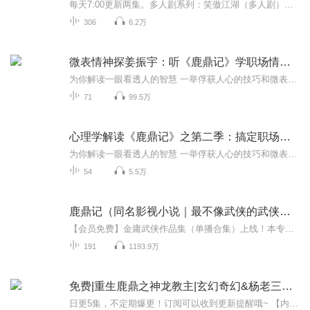
每天7:00更新两集。多人剧系列：笑傲江湖（多人剧），点击跳转收听倚天屠龙记（小说剧），点击跳转收听神雕侠侣（多人剧），点击跳转收听金庸武侠封笔之作，颠覆传统俗世传奇。演职人员（按出场顺序排列）：旁白、韦小宝：苏雨山吕留良、澄光等：周健顾炎...
306
6.2万
微表情神探姜振宇：听《鹿鼎记》学职场情场读心术
为你解读一眼看透人的智慧 一举俘获人心的技巧和微表情神探姜振宇 穿越《鹿鼎记》学职场情场读心术 ◈读懂人心是必备的生存技能 读懂人心是一项必备的生存技能，而微表情就是通往人心最真实可靠的不二途径。语言可能造假，行动可能伪装，但微表情来不及伪...
71
99.5万
心理学解读《鹿鼎记》之第二季：搞定职场、情场、江湖
为你解读一眼看透人的智慧 一举俘获人心的技巧和微表情神探姜振宇 穿越《鹿鼎记》学职场情场读心术◈读懂人心是必备的生存技能读懂人心是一项必备的生存技能，而微表情就是通往人心最真实可靠的不二途径。语言可能造假，行动可能伪装，但微表情来不及伪装...
54
5.5万
鹿鼎记（同名影视小说｜最不像武侠的武侠｜金庸原著）
【会员免费】金庸武侠作品集（单播合集）上线！本专辑已完结，请放心入手~【强烈推荐】飞雪连天射白鹿，笑书神侠倚碧鸳。金庸作品——世界华人的共同语言，武侠文学的不朽神话！金庸先生独家授权，朗声图书出品，朗锐数字传媒全球推广。亿万金迷听众的饕餮...
191
1193.9万
免费|重生鹿鼎之神龙教主|玄幻奇幻&杨老三&玄幻
日更5集，不定期爆更！订阅可以收到更新提醒哦~ 【内容简介】 穿梭金庸世界，铁玉霖化身神龙教少主洪天啸。曾逍遥掌门之子，今以神龙教主之子身份崛起。四载苦学，武艺冠绝，目标直指失传的九阳神功。背负使命，洪天啸独闯昆仑，破解一阳指奥秘，步步逼近...