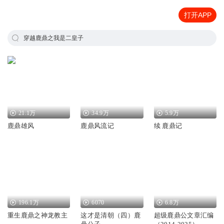
打开APP
穿越鹿鼎之我是二皇子
21.1万
34.9万
5.9万
鹿鼎雄风
鹿鼎风流记
续 鹿鼎记
196.1万
6070
6.8万
重生鹿鼎之神龙教主
这才是清朝（四）鹿
超级鹿鼎公文章汇编