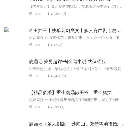
【内容简介】命运多舛的杨旭，在成长过程中遇到过很多人，有帮他的兄弟，有爱他的姑娘，有恋他的姐姐，有欣赏他的哥哥，为人正直的杨旭经得住非人的诱惑，一路逆袭，如野玫瑰奋力绽放，欢迎来到，精品多人有声剧、都市硬汉成长日记《野玫瑰》，火力全开，...
856
2394.1万
本王姓王丨榜单玄幻爽文丨多人有声剧丨鹿鼎记
内容简介 西方有佛陀，东渡而来，只为还一个人情。道门有高人，呼风唤雨，自诩替天行道，却行有违天理之事。京城戏子，登台演出，百转婀娜，不输女儿身。王朝历经千年，而屹立不倒。王柄权偶得仙人垂青，得修真秘法，师父却于当日遭了雷劈。主角熬夜猝死，...
800
12.7万
鹿鼎记|关勇超评书|金庸小说|武侠经典
本专辑已完结，请放心入手~评书系列上新！《倚天屠龙记（赵亮版评书）》正在更新中，点击跳转收听——反英雄、反传统、反束缚，金庸武侠的另类之作，不像武侠的武侠。历史与传奇的虚实结合，一幅惟妙惟肖的众生图。青年评书演员关勇超为您讲述小人物韦小宝...
391
2414.7万
【精品多播】重生鹿鼎做王爷｜重生爽文｜鹿鼎记韦小宝
内容简介 一个现代青年穿越去了清朝初年，成为了刚出道的韦小宝，带着前世看过金庸大作《鹿鼎记》的记忆，在重生的世界里成功和康熙混成了好兄弟！
260
239.1万
鹿鼎记（多人剧版）|苏雨山、郑希等演播|金庸原著