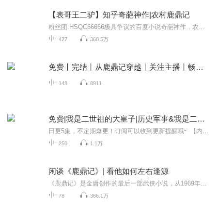
【表哥王二驴】知乎奇葩神作|农村鹿鼎记
粉丝团:HSQC66666极具争议的百度小说奇葩神作，农村孤儿凭借天赋异禀的能力征服各类少妇美女。赵姐的胸脯，菲儿的大腿，俏寡妇表姐，高冷女神的蜜桃臀。哪个才是王二驴的真爱？看王二驴一路披荆斩棘官场横踢！他为啥叫王二驴？他为啥很牛逼？从来没有人认...
427
360.5万
免费丨完结丨从鹿鼎记穿越丨关注主播丨畅听千部小说
148
8911
免费|我是二世祖的大皇子|历史军事&我是二始祖的大皇子&石龙过江
日更5集，不定期爆更！订阅可以收到更新提醒哦~ 【内容简介】 穿越回大秦朝，林昊天化身嬴坤长子，肩负扶苏之志。重生帝王子，他决心重振大秦，从懦弱皇子蜕变为智勇双全的明君。性格转变与史湘茹的角力，兄弟间的暗潮涌动，构成他成长的熔炉。面对宫廷纷...
250
1.1万
闲谈《鹿鼎记》| 看他如何左右逢源
《鹿鼎记》是金庸创作的最后一部武侠小说，从1969年10月到1972年9月连载在金庸主办的《明报》上。故事背景设置在明末清初，讲述从小在扬州妓院长大的韦小宝，以不会任何武功之姿态闯江湖各大帮会，周旋于皇帝朝臣之间并奉旨远征云南、俄罗斯之故事，塑造了...
78
366.1万