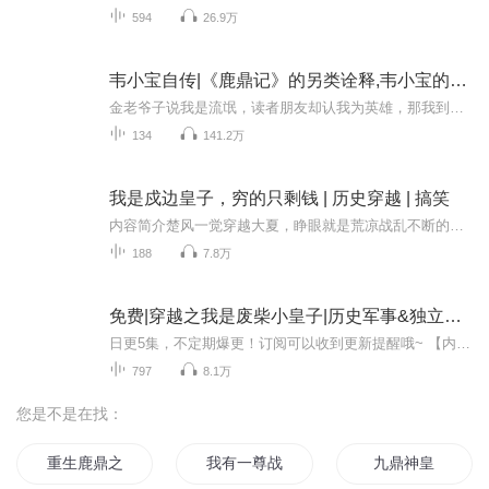
594
26.9万
韦小宝自传|《鹿鼎记》的另类诠释,韦小宝的无厘头智慧
金老爷子说我是流氓，读者朋友却认我为英雄，那我到底是什么样的人呢？本专辑预计134集；日更2集。欢迎读者朋友订阅！表面来看，韦小宝不学无术，但在市井文化的影响下，身上生出了两大法宝：一是拍马屁，而且能灵活机变的拍得恰到好处；再就是编造谎言，能根据具体情况，急中生智地编造。鲁迅的借阿Q这一形象喻示国人，道出了中国人的共性，大多数中国人都觉得阿Q其实就是自己；而《鹿鼎记》问世以后，中国人仿佛又看到了另一个自己。阿Q与俺韦小宝都有着自己的精神胜利法，都有...
134
141.2万
我是戍边皇子，穷的只剩钱 | 历史穿越 | 搞笑
内容简介楚风一觉穿越大夏，睁眼就是荒凉战乱不断的边关。身为太子，但楚风并不想当什么皇帝，唯一的愿望就是在封地里逍遥一生，闲看庭前花开花落。 十年后的一天…… 大夏皇帝楚定天到来，城中百物丰足府库充盈，人口繁茂无比。 皇帝傻眼了，叫你戍边你倒...
188
7.8万
免费|穿越之我是废柴小皇子|历史军事&独立&深沉
日更5集，不定期爆更！订阅可以收到更新提醒哦~ 【内容简介】 轩辕大陆，大萧国皇子萧昀一朝偶得人皇古玉，解锁无上潜力，誓要以皇权之力扭转乾坤。在这片战乱不息的土地上，他不甘为傀儡，誓拔除沈贵人之芒刺，问鼎至尊宝座。修行之路，他破境飞升，驯万...
797
8.1万
您是不是在找：
重生鹿鼎之神龙教主
我有一尊战心鼎
九鼎神皇