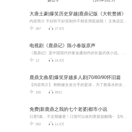
鼎公子
（2014-2025）
大唐土豪|爆笑历史穿越|鹿鼎记版《大乾赘婿》
内容简介 不好听不好笑制作不精良用屁崩我！ 主角设定：现代小混混，小贱贱，聪明果断，老色批。 世界设定：唐朝。 相关历史人物：唐玄宗；李林甫；安禄山…… 内容简介：穷屌丝穿越大唐借尸还魂，发现身边有一些现代武器：MP5冲锋枪，手雷，防弹背心……...
367
27.9万
电视剧《鹿鼎记》陈小春版原声
《鹿鼎记》是中国现代作家金庸创作的长篇武侠小说。这部小说自1969年开始创作并连载于《明报》，至1972年创作完成，1980年修订完成。其故事背景设置在明末清初，讲述生长于扬州妓院的少年韦小宝，以不会任何武功之姿态闯江湖各大帮会，周旋于皇帝朝臣之间...
12
15.9万
鹿鼎文曲星|爆笑穿越多人剧|70/80/90怀旧篇
【内容简介】 刚刚被女友分手的姜涛，为了救落水的女孩丢了小命，算命先生突然出现，给了他一次重生的机会，不过前提是要进入鹿鼎记世界完成一个任务，看他如何搅动大清风云，利用文曲星转世的神奇说法，骗得众老婆归位的梦幻之旅~【作者简介】宇文之冠，...
165
9912
免费|新鹿鼎之我的七个老婆|都市小说
日更5集，不定期爆更！订阅可以收到更新提醒哦~ 【内容简介】 在清朝的风雨飘摇中，一名现代高中生铁玉霖奇迹般穿越，重生为神龙教教主之子洪天啸。昔日逍遥派掌门，今朝神秘教派之嗣，铁玉霖（洪天啸）背负着两世记忆，誓要揭开九阳神功的千年秘辛。为寻...
582
11.6万