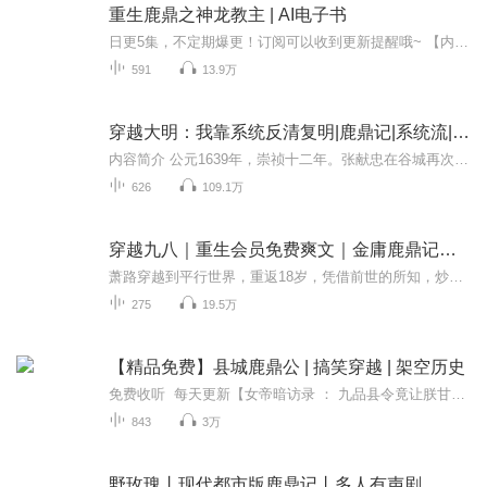
重生鹿鼎之神龙教主 | AI电子书
日更5集，不定期爆更！订阅可以收到更新提醒哦~ 【内容简介】 现代高中生铁玉霖，意外穿越清朝，化身神龙教少主洪天啸。肩负重任，他目标直指昆仑山的九阳神功，欲以绝世武学推翻清朝，振兴武林。在险象环生的旅程中，洪天啸突破极限，与自然抗争，一阳指...
591
13.9万
穿越大明：我靠系统反清复明|鹿鼎记|系统流|爆笑|金手指|男频爽文
内容简介 公元1639年，崇祯十二年。张献忠在谷城再次反叛明廷。李自成从商洛山中率数千人马杀出。皇太极在关外磨刀，大明王朝风雨飘摇，何玄带着系统意外穿越，上演系统版鹿鼎记。
626
109.1万
穿越九八｜重生会员免费爽文｜金庸鹿鼎记韦小宝同款主角
萧路穿越到平行世界，重返18岁，凭借前世的所知，炒股，经营饭店，家电连锁企业，唱片公司，纵横商界，开启低调篇章，实现财富自由，做不一样的自己，享受与校花白萍、女魔头张朵、女警花夏槿离、歌坛新秀谢雨霏、绝代双煞唐娜与黄喵喵、国际大盗芙蓉等女...
275
19.5万
【精品免费】县城鹿鼎公 | 搞笑穿越 | 架空历史
免费收听 每天更新【女帝暗访录 ： 九品县令竟让朕甘拜下风！】√女帝微服私访：表面端庄尊贵，暗地狂翻白眼﹣这县令居然用马桶搞经济？√县令花式整活：白嫖青楼当情报站、发明卫生巾拉动内需、造黑火药炸平贪官窝！√双线高能反转：你以为女帝在查案...
843
3万
野玫瑰丨现代都市版鹿鼎记丨多人有声剧