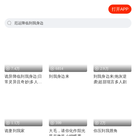
打开APP
厄运降临到我身边
7.4万
6814
2.9万
诡异降临到我身边|日
到我身边来
到我身边来|炮灰逆
常灵异且奇妙|多人有
袭|超甜现言多人剧
声剧
1.1万
399
2万
诡妻到我家
大毛，请你化作阳光
你压到我唇角