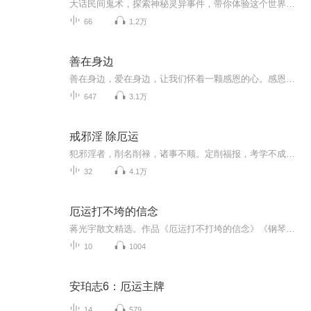
大话民间鬼术，探索神秘灵异事件，带你体验这个世界不为人知的另一面。
66
1.2万
善在身边
善在身边，爱在身边，让我们怀着一颗感恩的心。感恩，感恩有你，感恩聆听！
647
3.1万
戒邪淫 除厄运
犯邪淫者，削名削禄，诸事不顺。定削福报，考学不成，官业必堕。求财不顺，频换工作，存不住钱。家庭不合，夫妻争吵，亲戚疏远。疾病缠身，头皮屑多，头发油腻。肾亏遗精，胆小自卑，寿命必短。唐朝吕洞宾：二八佳人体似酥，腰间仗剑斩愚夫；虽然不见人头...
32
4.1万
厄运打不垮的信念
蒋光宇散文精选。作品《厄运打不打垮的信念》《钢琴上的黑白左右手》等非常感人。新人练嘴，有的失误，还在不断改善。
10
1004
安珀志6：厄运主牌
14
579