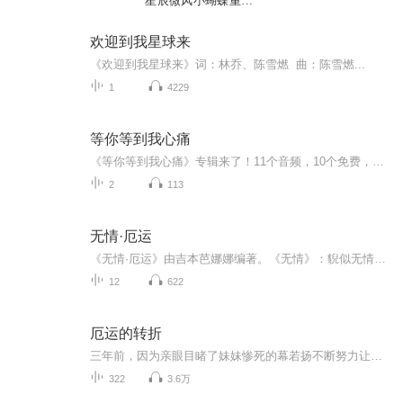
星辰微风小蝴蝶重新
来到我身边吧！
欢迎到我星球来
《欢迎到我星球来》词：林乔、陈雪燃 曲：陈雪燃...
1
4229
等你等到我心痛
《等你等到我心痛》专辑来了！11个音频，10个免费，1个付费，带你从入门到精通，全面解析“等你等到我心痛”的精髓。免费音频系统性强，付费音频深度剖析，助你快速掌握核心要义。别再等了，快来听听，让你的心不再痛！
2
113
无情·厄运
《无情·厄运》由吉本芭娜娜编著。《无情》：貎似无情，其实对已故女友——身怀通灵异能的千鹤饱含深情。“我”对两人的分手心怀内疚，始终难以释怀。当“我”再次来到分手的地方时，离奇地遭遇到了诸多灵异事件。此时千鹤出现在我的梦境中，送来温暖的慰藉。现实中已经去世的千鹤甚至和“我”通了电话，解开了“我”的心结。暗夜过去，清晨来临，“我”有了再次上路的力量。《厄运》：姐姐小邦结婚前突然倒下，仅靠仪器维持生命体征。全家本应悲痛无比，却渐渐发现了这段时间的奇妙，每个人都开始认真思考一些平时无...
12
622
厄运的转折
三年前，因为亲眼目睹了妹妹惨死的幕若扬不断努力让自己变强。然而当她成功拿到WWE年度总冠军后，却惨遭渣男劈腿。遇到极品帅哥后，前男友却来求复合，然而这里面却包含了惊天的大秘密，被下药，失去记忆，看幕若扬的悲欢人生，她将走向何方。一个罪恶滔天...
322
3.6万