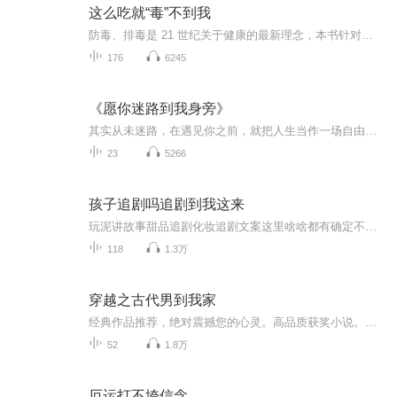
这么吃就“毒”不到我
防毒、排毒是 21 世纪关于健康的最新理念，本书针对现代人不堪毒素困扰，依据我国传统医学经典著作《黄帝内经》中提到的“清毒”养生理论和现代医学倡导的合理膳食观念，从日常生活的饮食入手指导人们运用天然食物或自然手段，清除身体内的毒素和人体垃圾...
176
6245
《愿你迷路到我身旁》
其实从未迷路，在遇见你之前，就把人生当作一场自由自在的漫步。愿你的城市有清风，有烈酒，也有人是你的归途。 26篇走心情感故事，蕊希首谈自我成长的心路历程，超治愈。为了考上播音系，她咬牙瘦了几十斤。毕业后当北漂，住过地下室，做早间主播，穿梭在凌晨四五的北京街头；为了追逐梦想，辞去央广主持人的铁饭碗，从零做起……全书内容丰富，多元立体展示一个你所不知道的正能量蕊希。
23
5266
孩子追剧吗追剧到我这来
玩泥讲故事甜品追剧化妆追剧文案这里啥啥都有确定不给个关注吗？
118
1.3万
穿越之古代男到我家
经典作品推荐，绝对震撼您的心灵。高品质获奖小说。。大家多支持，小说情节进口时间脉搏，内容精彩生动。人物刻画细腻到位。给您一种身临其境的感觉，也欢迎多提建议和意见。我们将不断改进学习，争取带给大家优秀的作品。您的每一次聆听都是对我们最大的支持和厚爱。谢谢！
52
1.8万
厄运打不垮信念