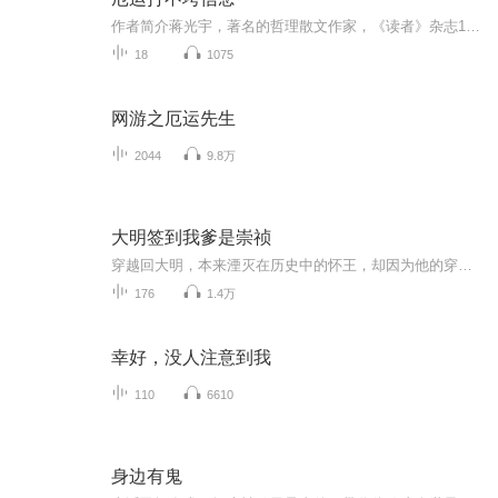
作者简介蒋光宇，著名的哲理散文作家，《读者》杂志100名签约作家之一，同时也是一位以“为人民服务”为己任的政府机关领导干部，一名朴实忠诚的共产党员。“人性向善”的感性认知和唯物主义的理性思考在蒋光宇的作品里有着自然和谐的体现。蒋光宇笔耕不辍...
18
1075
网游之厄运先生
2044
9.8万
大明签到我爹是崇祯
穿越回大明，本来湮灭在历史中的怀王，却因为他的穿越，成为一代明主！ 带领大明，迎来复兴！
176
1.4万
幸好，没人注意到我
110
6610
身边有鬼