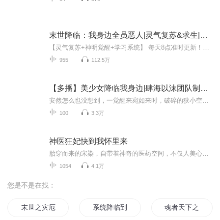
末世降临：我身边全员恶人|灵气复苏&求生|智商在线
【灵气复苏+神明觉醒+学习系统】 每天8点准时更新！求订阅好评推荐！根据催更留言情况来进行加更爆更哦~~【内容简介】灵气重现，神明复苏，古老的存在于时间长河中重现。 地球危若累卵。 少年苏野，获得学习系统，看各类书籍，成自身不灭，造古今传奇。 什...
955
112.5万
【多播】美少女降临我身边|肆海以沫团队制作|异能&丧尸
安然怎么也没想到，一觉醒来宛如来时，破碎的狭小空间竟然只有自己一个或者的生物存在。孤身一人、物资短缺，无法理解的奇怪现象，还有时刻逼近的未知危机，想在这个世界中活下去怎么就那么难呢？但真正令他苦恼的并不止于此......
100
3.3万
神医狂妃快到我怀里来
胎穿而来的宋染，自带着神奇的医药空间，不仅人美心善，还手握逆天金手指。然而命运弄人，她竟惨遭渣男算计含恨而死。宋染愤愤不平，这剧情实在太不厚道！幸运的是，她获得了重生的机会。再度睁眼，熟悉的团宠身份、相同的强大装备、依旧的剧情走向。这一...
1054
4.1万
您是不是在找：
末世之灾厄降临
系统降临到我身边
魂者天下之厄运降