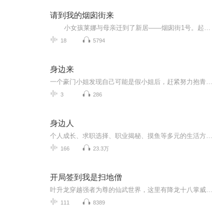
请到我的烟囱街来
小女孩莱娜与母亲迁到了新居——烟囱街1号。起先莱娜一个人也不认识，寂寞极了。但是她慢慢结交了新朋友，渐渐感到这里有不少乐趣。自然这里也有“敌人”，害得他们不得安生，但他们团结一致对付他们。最后，莱娜爱上了她的家，爱上了她的烟筒街。
18
5794
身边来
一个豪门小姐发现自己可能是假小姐后，赶紧努力抱青梅竹马未婚夫大腿的爱情故事。
3
286
身边人
个人成长、求职选择、职业揭秘、摸鱼等多元的生活方式选择
166
23.3万
开局签到我是扫地僧
叶升龙穿越强者为尊的仙武世界，这里有降龙十八掌威震天下，有太极神拳破碎虚空，有乾坤大挪移移山倒海。叶升龙机缘巧合进入少林寺，因为没有慧根，只能成为一名扫地僧。当他激活了神级签到系统在大雄宝殿签到，获得如来金身！在藏经阁签到，获得易筋经！...
111
8389