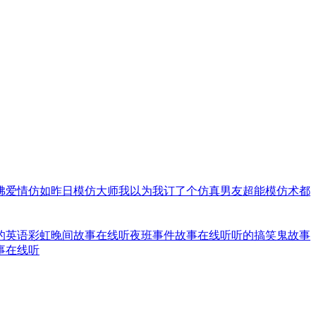
。
佛爱情
仿如昨日
模仿大师
我以为我订了个仿真男友
超能模仿术
都
的英语
彩虹晚间故事在线听
夜班事件故事在线听
听的搞笑鬼故事
事在线听