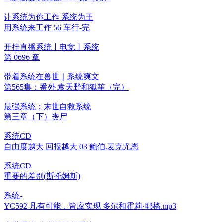
让系统为你工作 系统为王
用系统来工作 56 车行-完
开挂直播系统丨电竞丨系统
第 0696 章
带着系统在兽世｜系统爽文
第565集：番外 袁天野和狐笙（完）
最强系统：末世自救系统
第三章（下）丧尸
系统CD
自由度越大 回报越大 03 鲍伯.麦克尤恩
系统CD
重要的差别(斯托姆斯)
系统-
YC592 凡有可能，皆应实现 多尔和霍莉·耶格.mp3