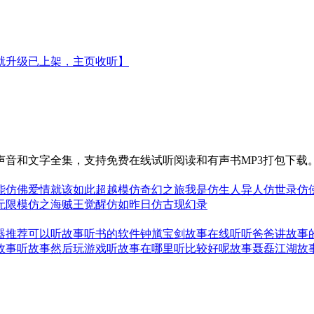
鬼就升级已上架，主页收听】
音和文字全集，支持免费在线试听阅读和有声书MP3打包下载
能
仿佛爱情就该如此
超越模仿
奇幻之旅我是仿生人
异人仿世录
仿
无限模仿之海贼王
觉醒仿如昨日
仿古现幻录
器推荐
可以听故事听书的软件
钟馗宝剑故事在线听
听爸爸讲故事
故事
听故事然后玩游戏
听故事在哪里听比较好呢
故事聂磊江湖故