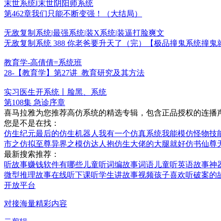
末世系统‖末世阴阳师系统
第462章我们只能不断变强！（大结局）
无敌复制系统|最强系统|装X系统|装逼打脸爽文
无敌复制系统 388 你老爸要升天了（完）【极品撞鬼系统撞
教育学-高倩倩=系统班
28-【教育学】第27讲_教育研究及其方法
实习医生开系统丨脸黑、系统
第108集 急诊序章
喜马拉雅为您推荐高仿系统的精选专辑，包含正品授权的连播声
您是不是在找：
仿生纪元
最后的仿生机器人
我有一个仿真系统
我能模仿怪物技
市之仿拟至尊
异界之模仿达人
抱仿生大佬的大腿就好
仿书仙尊
最新搜索推荐：
听故事赚钱软件有哪些
儿童听词编故事词语
儿童听英语故事神
微型推理故事在线听
下课听学生讲故事视频
孩子喜欢听破案的
开放平台
对接海量精彩内容