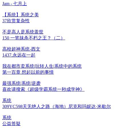
Jam - 七月上
【系统】系统之美
37欣赏复杂性
不是高人是系统盖世
150 一笔抹杀不朽之王？（二）
高校超神系统-西文
1437.永远在一起
我在都市卖系统|玩转人生|系统中的系统
第一百章 想起以前的事情
最强系统|系统|逆袭
喜欢请搜索《超级学霸系统一秒成学神》
系统
309YC598天无绝人之路（海地）尼克和玛妮达·米歇尔
系统
公益答疑