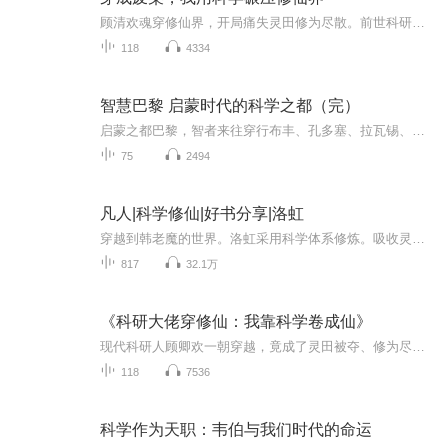
顾清欢魂穿修仙界，开局痛失灵田修为尽散。前世科研出身的她不甘沉沦，以生物学培育灵植，借化学提纯丹药，凭物理学引动天雷。他人苦修天赋秘籍，她却深耕对照实验，优化功法参数，搭建标准化炼丹体系。从改良引气诀、设计雷灵根辅助法门，到炼制灵脉纹丹...
118
4334
智慧巴黎 启蒙时代的科学之都（完）
启蒙之都巴黎，智者来往穿行布丰、孔多塞、拉瓦锡、狄德罗、达朗贝尔…发明家、冒险家、发烧友、工艺师、资助人…科学就在普罗大众、城市发展、时代变革之中
75
2494
凡人|科学修仙|好书分享|洛虹
穿越到韩老魔的世界。洛虹采用科学体系修炼。吸收灵气太慢怎么办？想办法增加灵气浓度。没有灵石怎么办？布一个自动制符大阵。灵石什么的，so easy！什么？没有丹药？韩老魔的丹药就是我的丹药。带你再次体验一把凡人修仙的乐趣。
817
32.1万
《科研大佬穿修仙：我靠科学卷成仙》
现代科研人顾卿欢一朝穿越，竟成了灵田被夺、修为尽废的修仙废柴。绝境之中，她没有认命，反而掏出了现代科学——用生物学改良灵植，亩产翻倍；用化学提纯丹药，药效暴涨；用物理推演雷劫，精准渡劫；把功法数据化，将经络标准化，以逻辑破玄学，以公式证...
118
7536
科学作为天职：韦伯与我们时代的命运