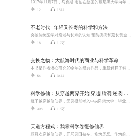
1917年11月7日，马克斯·韦伯在德国的慕尼黑大学向年青学子们做了《科学作为天职》的著名演讲，这篇演讲对科学工作及其与信仰和职业伦理的关系做了深刻而又有现实感的界定和剖析，影响了几代人，也成了韦伯常销不衰的代表作。为了纪念一百年前的这篇演讲，...
12
1374
不老时代 | 年轻又长寿的科学和方法
突破传统医学对衰老与长寿的认知 预防疾病和延长黄金年龄的新方法不老时代不仅仅意味着延长寿命，同时意味着你会提高生命的质量。如果我们能够使老化细胞恢复年轻，用仿生器官修复或替换不健康的身体部位，通过免疫疗法治愈癌症和传染病，通过基因编辑减少...
18
1.2万
交换之物：大航海时代的商业与科学革命
本书是作者潜心研究20余年的经典作品，重新解释了科学革命的原因，厘清了近代科学发展与商业全球化之间的复杂关系。作者将焦点放在荷兰的黄金时代。17世纪，远洋贸易的繁荣将“新世界”带到欧洲人眼前，荷兰掀起“郁金香热”。为了得到一颗球茎，有些人甚...
54
3474
科学修仙：从穿越两界开始|穿越|脑洞|逆袭|幻想修仙|仙侠
姬子越穿越修仙界，无灵根却考入中央阵禁大学！毕业要求苛刻？资源匮乏？不怕！他激活前世记忆中的阵禁图外挂，竟能穿越异界获取资源。智取青灵果，换洗髓丹淬炼灵骨；倒卖妖兽材料，赚取灵石加速修炼。从练气五层到越级挑战练气后期，他如何在仙门体系与...
308
1.3万
天道方程式：我靠科学卷翻修仙界
顾卿欢穿越修仙界，开局灵田被夺、修为尽废。作为前科研人员，她拒绝认命，用生物学种灵植，用化学提纯丹药，用物理学引天雷。提纯丹药，用物理学引天雷。当别人靠天赋和秘籍苦修时，她在做对照组实验、优化功法参数、建立标准化炼丹流程。从改良引气诀到...