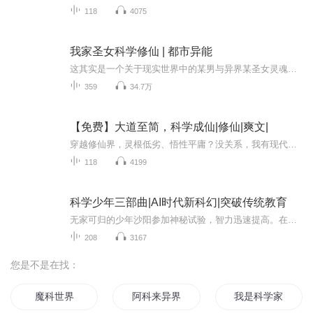
118
4075
我家圣女科学修仙 | 都市异能
这其实是一个关于现实世界中的某男与异界某圣女灵魂无限互穿，两人在不同时空彼此互杠，一起“祸害”两界的故事......高冷傲娇某圣女林·紫霄：本圣女从不欠人情！某逗比忽悠男齐紫·凡：我怎么突然就成仙了呢？欢喜冤家，两界修仙欢迎订阅收听,感谢关注！
359
34.7万
【免费】大道至简，科学成仙|修仙|爽文|
穿越修仙界，灵根低劣、悟性平庸？没关系，我有现代科学！炼丹看温度配比，炼器讲材料力学，布阵用拓扑结构，渡劫算电场磁场。把玄而又玄的仙术，变成人人可学的定理。吊打古法修士，颠覆宗门认知，一路横推，以科学之名，证就无上仙途！
118
4199
科学少年三部曲|AI时代新科幻|突破传统教育
无家可归的少年沙阳参加神秘试验，智力迅速提高。在神秘组织操纵下，他秘密联系一批高智商少年，疯狂报复伤害过他们的成年人。高科技犯罪侦察局介入，侦查处处长杨真与问题少年张凡联手，利用高科技技术，发现国际超人协会神秘实验后，秘密阻止特殊少年打...
208
3167
您是不是在找：
魔科世界
阿科来异界
我是科学家