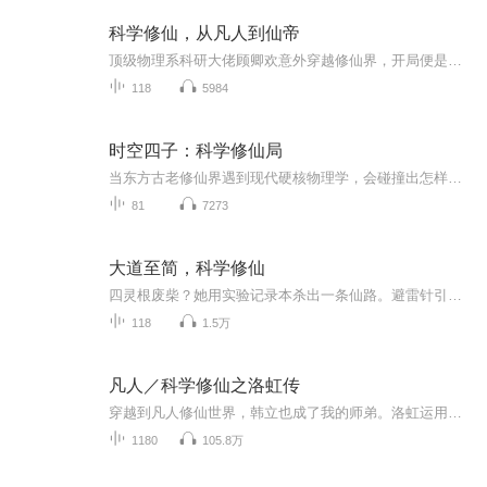
科学修仙，从凡人到仙帝
顶级物理系科研大佬顾卿欢意外穿越修仙界，开局便是地狱难度！天生灵根低劣，修为彻底报废，赖以维生的灵田被人强行夺走，受尽同门排挤嘲讽，成了全宗门人人鄙夷的废柴弟子。在这个讲究天赋根骨、机缘顿悟的玄幻世界，所有人都认定她此生与仙途无缘。整片...
118
5984
时空四子：科学修仙局
当东方古老修仙界遇到现代硬核物理学，会碰撞出怎样的火花？沉稳的重力掌控者“年年”、极速相对论刺客“岁岁”、行走的超级计算机“星星”与神秘的量子幻境大师“月亮”——四位身怀绝技的少年，意外卷入异界漩涡！在这里，修仙不再靠死记硬背的咒语，而...
81
7273
大道至简，科学修仙
四灵根废柴？她用实验记录本杀出一条仙路。避雷针引天雷、比色卡测丹药、灵频仪调功法——当修仙遇上科学，数据比灵根更硬。冰山剑尊从审问到"荣幸之至"，高岭之花自愿当她第一研究员。无CP开局，真香收尾，这是一场属于理性主义者的浪漫逆袭。
118
1.5万
凡人／科学修仙之洛虹传
穿越到凡人修仙世界，韩立也成了我的师弟。洛虹运用科学的方法，创建了一套科学修仙体系，不但吸收灵气速度飞快，而且能用数字，科学的计算出突破瓶颈所需灵力。他自创灵符自动制作大阵，用制作出的灵符换了大量灵石。没有丹药就去找韩老魔．．．
1180
105.8万