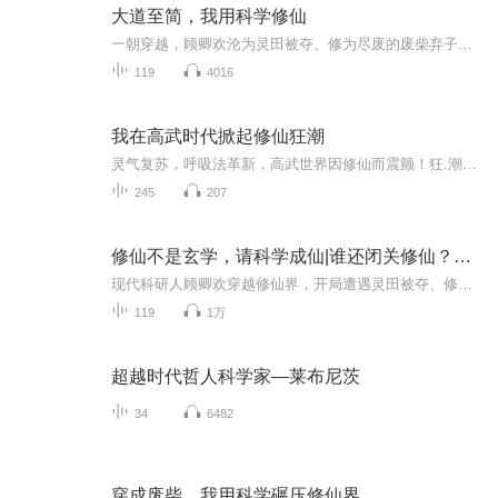
大道至简，我用科学修仙
一朝穿越，顾卿欢沦为灵田被夺、修为尽废的废柴弃子。绝境之中，她弃传统修仙路，以生物知识育灵植、化学原理炼丹药，凭现代科学在修真界艰难立足。为救受惊灵兽，她随手布下避雷针阵，惊鸿一现，引来冷漠禁欲的执法长老沈宴白。被疑邪术，她以电场理论自...
119
4016
我在高武时代掀起修仙狂潮
灵气复苏，呼吸法革新，高武世界因修仙而震颤！狂.潮已起，武道称雄？修仙独尊？不！是新时代的狂澜！
245
207
修仙不是玄学，请科学成仙|谁还闭关修仙？你OUT啦
现代科研人顾卿欢穿越修仙界，开局遭遇灵田被夺、修为尽废的绝境。她拒绝认命，以生物学培育灵植，用化学原理提纯丹药，凭物理知识破解雷劫，凭借 “科学思维” 在修仙界站稳脚跟。她将典籍数据化，提出经络修复方案，以标准化流程优化功法与炼丹，创立 “...
119
1万
超越时代哲人科学家—莱布尼茨
34
6482
穿成废柴，我用科学碾压修仙界