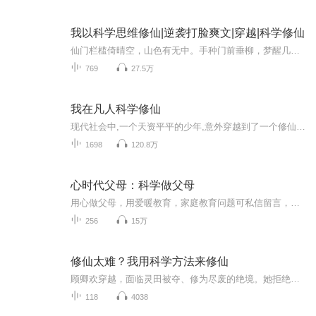
我以科学思维修仙|逆袭打脸爽文|穿越|科学修仙
仙门栏槛倚晴空，山色有无中。手种门前垂柳，梦醒几度春秋？阆苑仙家，钻研万法，求道不终。成仙须经万难，逍遥我自长生！中土四海、玄宗魔门、梦境归墟、天外来客……总结灵气定律、探究神魂奥秘、解析修行体系、开创内丹武道、追寻元神之路、缔造尸解法...
769
27.5万
我在凡人科学修仙
现代社会中,一个天资平平的少年,意外穿越到了一个修仙世界。但在这里,他却因为自身的四品伪灵根而备受瞧不起。不甘命运的摆布,少年决心挑战常规,钻研出一套独树一帜的修仙理论和修炼方法。在艰辛卓绝的探索中,他迎来了一位神秘的导师——韩老魔。借助对方...
1698
120.8万
心时代父母：科学做父母
用心做父母，用爱暖教育，家庭教育问题可私信留言，有机会通过节目为您解答
256
15万
修仙太难？我用科学方法来修仙
顾卿欢穿越，面临灵田被夺、修为尽废的绝境。她拒绝认命，用生物学知识培育灵植，用化学原理提纯劣质丹药，勉强立足。一次意外，她为救被雷劫吓坏的灵兽，随手布下简易避雷针阵，震撼路过的沈宴白。沈宴白将她带回执法堂审问，顾卿欢用“电场绝缘理论”辩...
118
4038