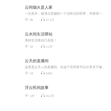
云间烟火是人家
一次意外，骆清尘穿越到一个没听过的世界，并获得一个随身系统，只是系统除了答疑解惑，便再无其它功能。好在刚穿过三小，就被箫云恒所救，并因为一个误会，两人成了未婚夫夫。回到肖家村后，两人忙时种地，闲时种花，还能利用现代所学知识，不时赚点小钱...
86
27.1万
云水间生活驿站
美好生活靠自己创造！
10
1.2万
云天的直播间
这里是云天㏄的直播间。在这个空间里可以分享关于健康方面的小知识，可以畅谈人生的体验、收获和感想，可以探讨大家感兴趣的话题…欢迎来到直播间。
19
1216
浮云民间故事
147
31.2万