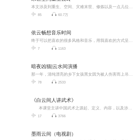
本文涉及到重生、空间、灾难末世、修炼以及一点儿位面，而且前期的文风偏向于温馨种田流，雷者勿入。
85
60.7万
依云畅想音乐时间
终于可以把喜欢的很多风格和音乐，用我喜欢的方式呈现了耳朵福利时间~
7
1163
暗夜凶猫|云水间演播
那一年，清纯漂亮的乡下女孩黑女因为被人伤害而上吊自杀，坟茔立在一棵歪脖树下。几年后，这个早已死去的女孩却突然出现在李文重的家中，并制止了那场荒诞的杀猫计划。那只老猫的出现给李文重的家庭蒙上了一层恐怖阴影，而黑女的降临，更是让一切愈发扑朔...
78
2533
《白云间人讲武术》
本课堂主讲中国武术之源起、定义、内容，以及涉及到的武术常识、武术理论、武术历史等等方面。 主讲人：张宏（理钦），号白云间人，习武近25年。 主讲目的：传播武术文化、传承国术经典。 主要参考书目：《中国武术史》...
17
3766
墨雨云间（电视剧）