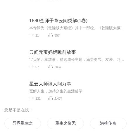
1880金师子章云间类解(1卷)
本专辑为《乾隆版大藏经》其中一部经。《乾隆版大藏经》为清代官刻汉文大藏经，是在明朝《永乐北藏》基础上编较而成的，全藏共分正藏和续藏两类。正藏共485函，以千字文编号，从“天”至“漆”，分为大乘五大部经、五大部外重单译经、小乘《阿含经》及重单...
11
357
云间元宝妈妈睡前故事
宝贝的儿童故事，精选成长主题：涵盖勇气、友爱、习惯培养等内容 3-10岁儿童独立收听 亲子共读温馨时光 让每个夜晚，都有星光和故事作伴～
57
2037
星云大师谈人间万事
宽解人生，加持众生的生活哲学
131
2.4万
您是不是在找：
异界重生之柳风纪
重生之柳无情
洪柳传奇