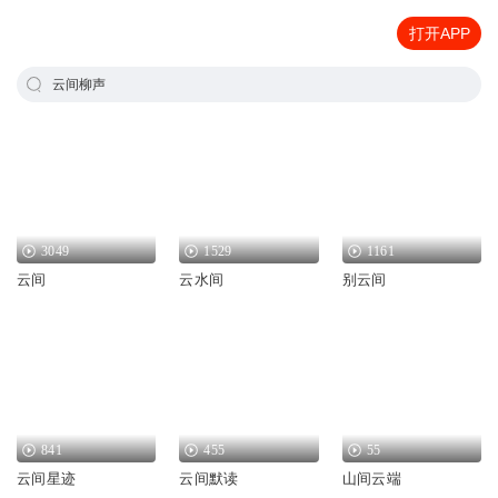
打开APP
云间柳声
3049
1529
1161
云间
云水间
别云间
841
455
55
云间星迹
云间默读
山间云端