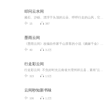
叩问云水间
顽石、沙砾、漂浮于头顶的云朵、呼呼行走的山风，它们无一不是从一亘古岁月中走来，但依然模样生动如初。
15
387
墨雨云间
《墨雨云间》改编自作家千山茶客的小说《嫡嫁千金》，讲述了一段跨越三世的爱恨情仇。
40
3.2万
行走彩云间
行走彩云间 不负好时光云南省大理州祥云县，素有“云南之源、彩云之乡”的美誉，是最早叫祥云的地方。祥云有着悠久的文明和丰富的文化遗存。风光迤逦、历史悠久、文化灿烂。今天的祥云，在各族儿女的努力奋斗下取得了辉煌的成就。《行走彩云间》向您讲述...
323
1.5万
云间秒知新书味
106
1.2万