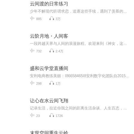
云间渡的日常练习
少年不解现代听谓求恋．追逐这些手续，遇到了羡慕的女性，只有一味地去纳闷寻思．幻想中不是打算做一个跳墙的张君瑞，便是打算做一个讨胭脂吃的贾宝玉。然而这两种人，都是万难做到的：加之是世家子弟的青年!在人面前，必定要斯斯文文的，才不失体统。他偏...
885
3万
云阶月地・人间客
一段跨越天界与人间的浪漫旅程。欢迎来到《神女，这真的不是定情信物啊》，一部融合了幻想与游戏元素的多播剧。在这里，我们将带你进入一个充满神秘与冒险的世界，体验一段跨越天界与人间的浪漫旅程。故事讲述了一位天界的仙女，为了寻找真爱，毅然决然地...
732
2.4万
盛和云学堂直播间
安利电商教练美丽：I86658465I8安利数字化团队自2015年成功转型以来，因方便快捷的运作模式，以及完善的四级辅导系统，运用互联网工具高效的经营，市场遍布全国各地，自2015年至今，产生1户营销总监，6户营销经理，200多位达标领导人，近100户海外旅游，这...
298
1万
让心在水云间飞翔
记录生活，拉近你我之间的距离生活杂谈、人生百态，我在这里随时听你叙说。欢迎留言互动！
23
1726
末世空间重生云岭