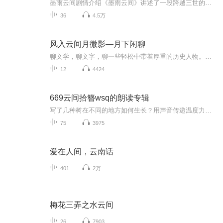
墨雨云间剧情介绍《墨雨云间》讲述了一段跨越三世的爱恨情仇。
36
4.5万
风入云间月微影—月下闲聊
聊文学，聊文字，聊一些轻松中带着厚重的历史人物。在闲聊中，发现美，展现美，传递美。
12
4424
669云间拾簪wsq的朗读专辑
写了几种树在不同的地方如何生长？用声音传递温度力量抓住听众心。
75
3975
爱在人间，云南话
401
2万
梅花三弄之水云间
26
7903