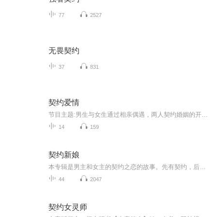
77
2527
无畏契约
37
831
契约爱情
节目主题:男生与女生通过相亲偶遇，两人契约婚姻的开始，签订了爱情协议，过着简单的生活。主播是谁:兰花草原适合谁听:男生女生主播的话:这部作品是由风玲雪花而著，通过相亲偶遇签定了爱情协议书。他们忽略了内心的真正需求，两人分分合合，未能经住爱情...
14
159
契约新娘
本专辑是男主和女主的契约之恋的故事。先有契约，后有爱恋。男主是一个富可敌国法力强大的狼人少主，女主因一纸契约，被周围的很多女孩嫉妒仇恨，但女主非常抗打且有机智。在男友的帮助和保护下，女主探知了父母的死因，顺利和男主修成爱的正果。
44
2047
契约女灵师