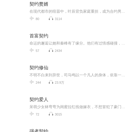
契约赘婿
在现代都市的喧嚣中，叶辰背负家庭重担，成为合约男友，与楚馨月维持着虚假的关系。然而，他却被未来岳母徐岚视为眼中钉，并在一次关键的工作面试中遭受打击。与此同时，竞争对手吴磊凭借精明手段夺得了这个机会，两人从此展开暗斗。叶辰不仅要面对职场的...
80
3114
首富契约
命运的邂逅让她和秦峰有了缘分。他们有过情感碰撞，但最后也没走在一起。而王雨萱，从始至终，她都是关心爱护着男主的，秦峰一开始不知她爱着自己，以为是出于关心，可怜自己，最后发现了。两人无疑是最佳的一对。他们最后在一起了。关于那一年的契约，罗...
57
2434
契约修仙
不明不白来到异世，司马鸣以一个凡人的身体，依靠一本九页账本，冲破凡人无法修仙的壁垒，走上修仙之路！演播：旁白：花田小悠男播：微风细雨的小彦
244
23.9万
契约爱人
呆萌少女林弯弯为闺蜜拉红线做嫁衣，不想冒犯了豪门总裁李承，为还债只能签卖身契成为总裁保姆，与霸道毒舌又难缠的总裁朝夕相处，渐生情愫。怎奈总裁家有未婚之妻慕容娅，顺理成章，林弯弯邂逅温文尔雅的儒商慕容孝（慕容娅暗恋的心上人——没有血缘关系...
72
3015
强者契约