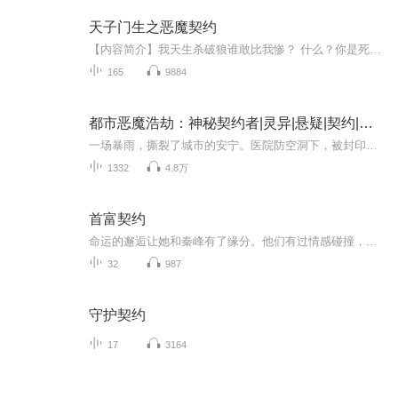
天子门生之恶魔契约
【内容简介】我天生杀破狼谁敢比我惨？ 什么？你是死神？要帮我改变厄运？对不起！哥们没兴趣。 什么？不同意就让我永世不得超生？不好意思哥们我贫贱不能移，威武不能屈。 啥？有泡不完的妞？有花不完的钱？还有豪车豪宅？ 这个死神大哥啊！其实小弟李狗...
165
9884
都市恶魔浩劫：神秘契约者|灵异|悬疑|契约|神秘
一场暴雨，撕裂了城市的安宁。医院防空洞下，被封印百年的恶魔因雷劫重临人间，城市瞬间沦为人间炼狱。外卖员李忠意外卷入这场浩劫，觉醒了神秘力量。他携伙伴深入地宫，探寻侵华遗留实验的真相，对抗嗜血的邪灵与恶魔。且看他如何在这危机四伏的都市中，...
1332
4.8万
首富契约
命运的邂逅让她和秦峰有了缘分。他们有过情感碰撞，但最后也没走在一起。而王雨萱，从始至终，她都是关心爱护着男主的，秦峰一开始不知她爱着自己，以为是出于关心，可怜自己，最后发现了。两人无疑是最佳的一对。他们最后在一起了。关于那一年的契约，罗...
32
987
守护契约
17
3164