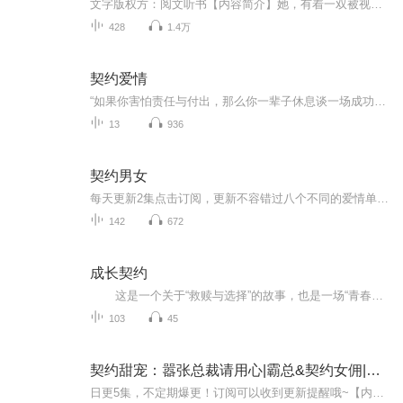
文字版权方：阅文听书【内容简介】她，有着一双被视为妖物的血色双瞳，是被家族视为连幻灵都无法觉醒的废物，一个连父亲是谁都不知道的贱种！一朝封印解除，她浑然摇身一变，锋芒尽露！寒冷彻骨的冰原之森、连绵雄伟的云灵山脉、魔兽横行的洪荒之森。在这...
428
1.4万
契约爱情
“如果你害怕责任与付出，那么你一辈子休息谈一场成功的恋爱。就算你拥有万贯家财，没有属于自己的爱情，也是贫穷的。”曾皓曾经想起这句老师给他的忠告，每次都是那样的深奥，非但要自己亲身经历后才明白里面的多种含义。坐在舒适的办公室，穿过宽大落地...
13
936
契约男女
每天更新2集点击订阅，更新不容错过八个不同的爱情单元故事，走入不同的情感世界......有温情，有搞笑，有感动，有遗憾丰富的情感，真诚的内心系统：当前任务：【豪门联姻前的插足者】... “不，我拒绝！” “他……他难道一直在这里等我下班？” “待在这...
142
672
成长契约
这是一个关于“救赎与选择”的故事，也是一场“青春与命运”的残酷契约。 在安县一中的天台上，冷峻寡言的少年林海，遇见了敢爱敢恨的转校生筱丹。一次英雄救美般的出手相助，牵扯出两个同样满身伤痕的灵魂。林海自幼寄人篱下，经历...
103
45
契约甜宠：嚣张总裁请用心|霸总&契约女佣|AI电子书
日更5集，不定期爆更！订阅可以收到更新提醒哦~【内容简介】： A市古家大小姐的订婚宴上，身为实习记者的连歆为了钱去破坏别人的婚礼，没想到认错人，惹上了大名鼎鼎的阎少宸，为了活命，连歆只能签下一纸协议，沦为帝少的贴身女佣。 他是权势滔天的帝宸总...