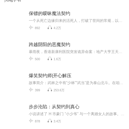
|AI电子书
保镖的暧昧魔法契约
一个从死亡边缘归来的活死人，打破了世间的常规，以美女保镖的身份惊艳登场。他集兵王的英勇和商业巨子的睿智于一身，在规则的世界里肆意驰骋，不仅打破常规，更亲手制定规则，打造出属于自己的商业帝国。他的生活绚丽多彩，追警花、逗萝莉，尽显风流本色...
892
4.2万
跨越阴阳的恶魔契约
暴雨夜，香港新康利医院突发诡异命案：地产大亨王天圣与司机离奇自燃身亡，死状如遭恶魔啃噬。随着警探张文调查深入，医院建造时的工人惨死、防空洞血祭、手术室灵异停电等恐怖真相浮出水面。院长白德文的风水骗局、神父莫特遭遇的教堂异变，皆指向一场跨...
500
1.6万
爆笑契约师|开心解压
故事简介：武林之中有“少林”“武当”是为泰山北斗。在咱们“玄界”呢，则有“南茅”“北马”之说。 “南茅”除了名满天下的茅山道士之外，其实还有两大职业“阴阳先生”以及“办白事”。 可别看不起这个办白事的，他可是阴阳两界的纽带，闷了找黑白无常...
399
253.6万
步步沦陷：从契约到真心
小说讲述了 H 市豪门 “小少爷” 与一个离婚女人的故事。“小少爷” 拥有上亿资产的继承权，是豪门中人人想攀交的对象，他的生活顺风顺水，直到遇到了她。而她刚刚经历了丈夫出轨和离婚，青春不再，除了一身伤痛什么也没剩下，却还要帮出轨的丈夫去拿下一...
878
3.4万