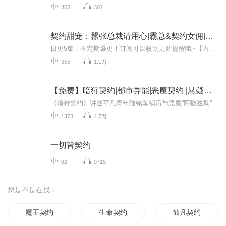
353
302
契约甜宠：嚣张总裁请用心|霸总&契约女佣|AI电子书
日更5集，不定期爆更！订阅可以收到更新提醒哦~【内容简介】： A市古家大小姐的订婚宴上，身为实习记者的连歆为了钱去破坏别人的婚礼，没想到认错人，惹上了大名鼎鼎的阎少宸，为了活命，连歆只能签下一纸协议，沦为帝少的贴身女佣。 他是权势滔天的帝宸总...
353
1.1万
【免费】暗狩契约|都市异能|恶魔契约 |悬疑冒险|
《暗狩契约》讲述平凡青年陆铭车祸后与恶魔“阿撒兹勒”签订契约，获得操控阴影之力，被迫猎杀寄生于都市的堕落者。霓虹灯下，寄生者伪装成普通人，以欲望滋养体内恶魔。随着猎魔深入，陆铭发现千年恶魔议会正借人类贪欲颠覆世界，而自己的灵魂也因契约逐...
1373
4.7万
一切皆契约
82
9715
您是不是在找：
魔王契约
生命契约
仙凡契约