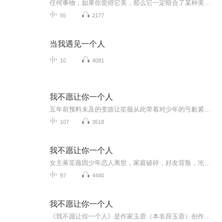
任何事物，如果你觉得它美，那么它一定暗合了某种美的规律。家庭教育也是一样，一个孩子从呱呱坠地到健康幸福的长大成人，他在成长过程中受到的呵护，一定暗合了自然发展的规律。
55
2177
当我遇见一个人
10
4081
我不愿让你一个人
五年前预料未及的变故让笙薇从此带着对少年的亏歉紧闭心门，过着表面上平静无波的日子，四年前的一场邂逅安排了他们日后纠葛不休的命运，他们相互依赖却又彼此伤害，始终保持不远不近的距离，当五年前的恩怨卷土重来，她是如何解开心结，从过去的伤痛中走...
107
3518
我不愿让你一个人
女主蒋笙薇因少年恋人离世，家庭破碎，好友背叛，沦为文字枪手；后与豪门总裁乔城锦协议结婚，人前风光，人后孤独；昔日好友以影星身份回国，联手情敌步步紧逼，她在伤痛与阴谋中挣扎，最终直面过往、寻找自我与真爱。
97
4440
我不愿让你一个人
《我不愿让你一个人》是作家玉蓉（本名薛玉蓉）创作的一部都市虐恋小说，融合豪门恩怨、契约婚姻与职场阴谋，讲述了女主蒋笙薇在命运漩涡中挣扎求生的故事 。蒋笙薇因少年程颂的意外死亡，与闺蜜顾雅芝反目成仇，被母亲逐出家门后流落A市，以“枪手”代笔...