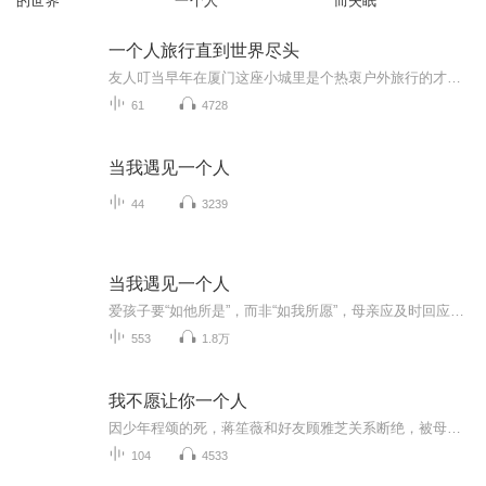
的世界
一个人
而失眠
一个人旅行直到世界尽头
友人叮当早年在厦门这座小城里是个热衷户外旅行的才女，最早是在户外论坛上知道她的，后来在某户外俱乐部结识了她。在我们那群年轻人中，她算是玩得野的，情感丰富的她将自己多年独自旅行的经历记录在这本书上，于是我向她发出邀请，在叮当的认可下，也得到了当初帮助她出版这本书的旅游圣经编辑部负责人桑磊确认的电子授权，于是就有了这本书的音频录制...…
61
4728
当我遇见一个人
44
3239
当我遇见一个人
爱孩子要“如他所是”，而非“如我所愿”，母亲应及时回应孩子的需求，给予孩子更多的爱与自由，同时父母也应在与孩子的相处中疗愈自己的“内在小孩”。母婴关系决定孩子的一切关系，孩子通过内化与父母的情感关系来学习成长，童年的关系模式与长大后的事...
553
1.8万
我不愿让你一个人
因少年程颂的死，蒋笙薇和好友顾雅芝关系断绝，被母亲赶出家门，穷困潦倒，流落在A市，靠卖字为生，一纸协议却令她和金广建筑公司董事长乔城锦成为有名无实的夫妻，人前风光，人后孤单。 蒋作为枪手接的最后一单...
104
4533