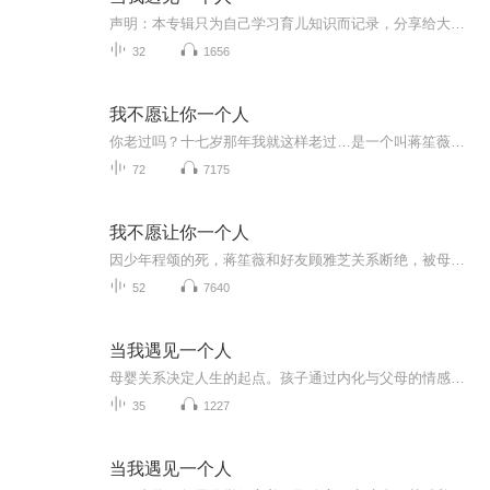
声明：本专辑只为自己学习育儿知识而记录，分享给大家共同学习，目的是希望更多的父母了解孩子成长的特点，更好的爱孩子，教育孩子。本专辑内容仅供交流学习，版权归原创者所有，若来源标注错误或侵犯到您的权益，烦请告知，我将立即删除。
32
1656
我不愿让你一个人
你老过吗？十七岁那年我就这样老过…是一个叫蒋笙薇的姑娘，对已世的少年程颂心中的亏欠，感到无限的悲凉，为他的离开，为他的痴情。
72
7175
我不愿让你一个人
因少年程颂的死，蒋笙薇和好友顾雅芝关系断绝，被母亲赶出家门，穷困潦倒，流落在A市，靠卖字为生，一纸协议却令她和金广建筑公司董事长乔城锦成为有名无实的夫妻，人前风光，人后孤单，蒋作为枪手接的最后一单…
52
7640
当我遇见一个人
母婴关系决定人生的起点。孩子通过内化与父母的情感关系来学习成长，童年的关系模式与长大后的事业、婚恋、养育等有着丝丝入扣的对应。 自己童年灰暗的父母，会把心理创伤传递给孩子，无论意识上多希望孩子不在受苦，但潜意识总在制造相同的陷阱。 爱孩子...
35
1227
当我遇见一个人