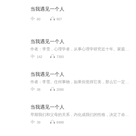
当我遇见一个人
60
907
当我遇见一个人
作者：李雪，心理学者，从事心理学研究近十年。家庭教育像任何事物，如果你觉得它美，那么一定暗合了某种美的规律。一个孩子从呱呱坠地到健康幸福地长大成人，他在成长过程中受到的呵护一定暗合了自然发展的规律。母婴关系决定人生的起点。孩子通过内化与...
142
7393
当我遇见一个人
作者：李雪。任何事物，如果你觉得它美，那么它一定暗合了某种美的规律。家庭教育也一样，一个孩子从呱呱坠地到健康幸福地长大成人，他在成长过程中受到的呵护，一定暗合了自然发展的规律。母婴关系决定人生的起点。孩子通过内化与父母的情感关系来学习成...
38
2090
当我遇见一个人
早期我们和父母的关系，内化成我们的性格，决定了命运。人的一生，就是在一遍遍轮回童年的幸或者不幸。童年经历如木马程序一般写进每个人的潜意识，精准控制着人生轮回。打破轮回从看见自己和孩子开始。 当我足够清晰，“我爱你”才可能真是有力。借由一本书穿越回自己的童年，也看到孩子的当下，用丰盛的爱款待儿时的自己和身边的孩子，抚慰那个从不曾离开自己的，躲在阴影里的小孩。接纳并完善自己，教育是一种传递，当自己怀满之后，孩子自然会顺着对的方向一路蔓延。 尹建莉说“因为李雪的存在，我感到不那么孤独”；张德芬说李雪是敢向自己开到的人，撼动人心”；武志红说“在我和李雪的共同读者中，很多人更喜欢李雪”；读者说“五体通泰，初尝自由”，所谓盛誉不过如此。 内容介绍 这是一本关注母婴关系的书。母婴关系就像人生的背景色，孩子越小，与抚育者的关系对其一生的影响越重大。孩子通过内化与父母的情感关系来学习成长，童年的关系模式与长大后的事业、婚恋、养育等，有着丝丝入扣的对应。 自己童年灰暗的父母，会把心理创伤传递给孩子，无论意识上多希望孩子不再受苦，但潜意识总在制造相同的陷阱。这本书讲述如何为孩子的一生奠定温暖扎实的人格基础。这个基础就像定海神针，无论外界的风浪有多大，都能稳住中心，化解度过。 这本书，不仅仅是为了教父母如何教育孩子，而是为了帮助我们每个人看清自己的童年故事，从自己内在的痛苦模式中解脱。我们透过对母婴关系的理解，来觉察自己的现状，从而对自己和孩子多一分允许，少一分评判和要求。
39
8488