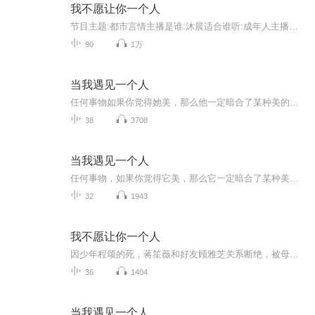
我不愿让你一个人
节目主题:都市言情主播是谁:沐晨适合谁听:成年人主播的话:感恩所有的遇见
90
1万
当我遇见一个人
任何事物如果你觉得她美，那么他一定暗合了某种美的规律。 家庭教育也一样，一个孩子从呱呱坠地到健康幸福地长大成人，他在成长过程中，收到的呵护一定暗合了自然发展的规律。 母婴关系决定人生的起点。孩子通过内化于父母的情感关系来学习成长，童年的关系模式，与长大后的事业、婚恋、养育等，有着丝丝入扣的对应。 自己童年灰暗的父母会把心理创伤传递给孩子，无论意识上多希望孩子不再受苦，但潜意识总在制造相同的陷阱。 爱孩子便“如他所是”而非“如我所愿”； 爱孩子也是爱自己内在“受伤的小孩”。 教育的本质，其实是父母的自我修行。
38
3708
当我遇见一个人
任何事物，如果你觉得它美，那么它一定暗合了某种美的规律。家庭教育也一样，一个孩子从呱呱坠地到健康幸福地长大成人，他在成长过程中受到的呵护一定暗合了自然发展的规律。 母婴关系决定人生的起点。孩子通过内化与父母的情感关系来学习成长，童年的关系模式与长大后的事业、婚恋、养育等，有着丝丝入扣的对应。自己童年灰暗的父母，会把心理创伤传递给孩子，无论意识上多希望孩子不再受苦，但潜意识总在制造相同的陷阱。 爱孩子，便“如他所是”，而非“如我所愿”； 爱孩子，也是爱自己内在“受伤的小孩”。 教育的本质，其实是父母的自我修行。
32
1943
我不愿让你一个人
因少年程颂的死，蒋笙薇和好友顾雅芝关系断绝，被母亲赶出家门，穷困潦倒，流落在A市，靠卖字为生，一纸协议却令她和金广建筑公司董事长乔城锦成为有名无实的夫妻，人前风光，人后孤单。 蒋作为枪手接的最后一单...
36
1404
当我遇见一个人