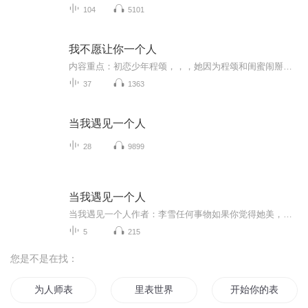
104
5101
我不愿让你一个人
内容重点：初恋少年程颂，，，她因为程颂和闺蜜闹掰，霸道总裁对她一见钟情，仇恨嫉妒让闺蜜对她一次次报复，他们能走到最后吗，，，适合谁听：所有听书爱好者主播寄语：希望听友们多多评论呦，有意见我会改进的更新频率：每天都会更新的，多多关注呦
37
1363
当我遇见一个人
28
9899
当我遇见一个人
当我遇见一个人作者：李雪任何事物如果你觉得她美，那么她一定暗合了某种美的规律。家庭教育也一样，一个孩子从呱呱坠地，到健康幸福的长大成人，他在成长过程中受到的呵护一定暗合了自然发展的规律。母婴关系决定人生的起点。孩子通过内化与父母的情感关系来学习成长。童年的关系模式与长大后的事业，、婚恋、养育等有着丝丝入扣的对应。自己童年灰暗的父母会把心理创伤传递给孩子，无论意识上多么希望孩子不再受苦，但潜意识总是在制造相同的陷阱，。爱孩子便 如他所是，而非 如我所愿，爱孩子也是爱自己内在受伤的小孩。教育的本质就是父母的自我修行。
5
215
您是不是在找：
为人师表
里表世界
开始你的表演