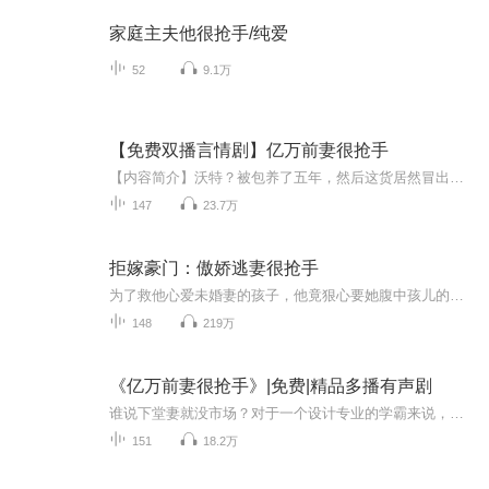
家庭主夫他很抢手/纯爱
52
9.1万
【免费双播言情剧】亿万前妻很抢手
【内容简介】沃特？被包养了五年，然后这货居然冒出来一个儿子，我被带了原谅帽了？？？【作者简介】钱宝宝【精彩片段】她进去的时候，辰冽穿着黑色衬衫，配着深色的西装长裤，修长的身影靠在落地窗边，手里似乎还拿着一份文件，他低垂着头，似在认真的浏...
147
23.7万
拒嫁豪门：傲娇逃妻很抢手
为了救他心爱未婚妻的孩子，他竟狠心要她腹中孩儿的性命。 在那样雪花纷飞的冬天，她对自己说，你若无情我便休。 一夕之间，父亲锒铛入狱，惨死狱中，所有的人都想要逼她! 她逃了五年，最后才发现，自己还是无法逃出他的手掌心……
148
219万
《亿万前妻很抢手》|免费|精品多播有声剧
谁说下堂妻就没市场？对于一个设计专业的学霸来说，发光发热才是自己真正想要的！男人！！呵呵，谁还没有几个追求者了？切！~就让那个前夫大猪蹄子后悔一万年！且看七月如何爱情事业双丰收！~
151
18.2万