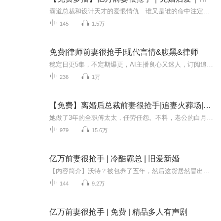
霸道总裁和设计天才的爱恨情仇 谁又是谁的命中注定一个设计天才却甘愿被包养五年 真心错付或另有隐情
145
1.5万
免费|律师前妻很抢手|现代言情&腹黑&律师
稳定日更5集，不定期爆更，AI主播良心又迷人，订阅追更不迷路！ 【内容简介】 她的前夫，脱掉衣服是禽兽，穿上衣服是衣冠禽兽。她以为离婚就能摆脱他的掌控。可是白天他是她的老板；晚上又同睡一张床。人前，他是温文尔雅恭谦儒雅的名律师；人后，却对...
236
1万
【免费】离婚后总裁前妻很抢手|追妻火葬场|爽文
她做了3年的全职傅太太，任劳任怨。不料，老公的白月光一回来，一份冰冷的离婚协议就摆在了她的面前。签字离婚，潇洒离去，不留一片落叶。摇身一变，各界大佬前仆后继。前夫突然发现自己的前妻，有很多自己不知的秘密。前妻马甲无数，桃花不断，小腹也日渐...
979
15.6万
亿万前妻很抢手 | 冷酷霸总 | 旧爱新婚
【内容简介】沃特？被包养了五年，然后这货居然冒出来一个儿子，我被带了原谅帽了？？？【作者简介】钱宝宝【精彩片段】她进去的时候，辰冽穿着黑色衬衫，配着深色的西装长裤，修长的身影靠在落地窗边，手里似乎还拿着一份文件，他低垂着头，似在认真的浏...
144
9.2万
亿万前妻很抢手 | 免费 | 精品多人有声剧