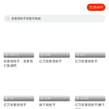
打开APP
前妻很抢手老婆求复婚
120.1万
9306
9217
前妻很抢手：老婆我
亿万前妻很抢手
亿万前妻很抢手
们复婚吧
2万
5546
24.4万
亿万前妻很抢手
娘子很抢手
亿万前妻很抢手|狮子