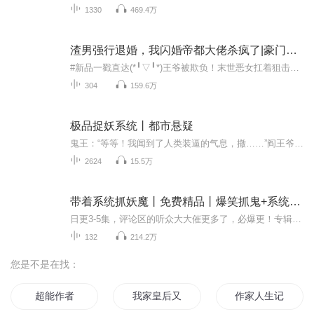
1330
469.4万
渣男强行退婚，我闪婚帝都大佬杀疯了|豪门甜宠虐渣爽
#新品一戳直达(*╹▽╹*)王爷被欺负！末世恶女扛着狙击杀来了丨穿越爆笑女强离婚后，霍总开始追妻火葬场丨豪门女强逆袭马甲驭兽狂妃：魔君乖乖让我宠|穿越特工离婚协议一个亿，躲在被窝笑出声哈哈哈新婚当天休夫，踏碎凤冠上马回府丨穿越权谋女强逆袭前世...
304
159.6万
极品捉妖系统丨都市悬疑
鬼王：“等等！我闻到了人类装逼的气息，撤……”阎王爷：“十万阴兵听令，给我拿下那装逼犯。”万众瞩目之下，楚浩扔出一柄剑：“这轩辕剑你拿好，以后别在我面前装逼。”这天，这地，这沧海，这宇宙，谁都无法阻止我装逼。
2624
15.5万
带着系统抓妖魔丨免费精品丨爆笑抓鬼+系统灵异
日更3-5集，评论区的听众大大催更多了，必爆更！专辑简介：靠敲键盘码字为生的青年周阳，无意中获得了奇异系统，这里面不仅有各种神奇的丹药符咒，还有很多关于鬼怪妖魔的任务，而唯一提升自己能力的方法只有完成任务获得鬼币，在系统里买各种神器道具。可...
132
214.2万
您是不是在找：
超能作者
我家皇后又作妖
作家人生记