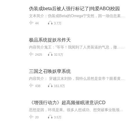
伪装成beta后被人强行标记了|纯爱ABO|校园
文本简介：伪装成Beta的Omega宁安然，因一场信息素警报暴露身份，意外被恨他入骨的S级Alpha陆少游强行标记。72小时的监护义务，将两个背负家族纠葛的人绑在同一屋檐下——他以为他是破坏家庭的私生子，对他又厌又控；他畏惧他的霸道，却忍不住依赖他的保护...
44
3.7万
极品系统捉妖吊炸天
内容简介鬼王：“等等！我闻到了人类装逼的气息，撤……。”阎王爷：“十万阴兵听令，给我拿下那装逼犯。”万众瞩目之下，楚浩扔出一柄剑：“这轩辕剑你拿好，以后别在我面前装逼。”这天，这地，这沧海，这宇宙，谁都无法阻止我装逼。
2425
32.5万
三国之召唤妖孽系统
内容简介： 穿越汉末刘协，我特么居然是皇帝？眼看黄巾四起，群雄作乱，我当皇帝的也没飞机大炮自行车，这可怎么办？俩字——召唤！让秦琼去和关羽比比武力，让岳飞和曹操比比带兵，还不够？白马神枪薛仁贵，去把赵云给我挑了！作者：下雨天
438
161.9万
《增强行动力》超高频催眠潜意识CD
思想是因，环境是果。很多人想成功、想突破事业瓶颈、想增加收入、想增加自信、想人际关系更好、想行动力很强，但试了很多方法，都没有达到理想中的效果，为什么？因为所有的成功、财富和自信心、人际关系等，都开始和结束于你的思想。真正影响你思想和行为习惯的是你的潜意识。希望本套潜意识CD，可以帮助到你打开成功与财富之门。改变潜意识最快的方法：1、每天早晚写目标10遍；2、视觉化做一个梦想板，上面贴上你最想得到的东西；3、不断的自我确认，大声告诉自己：我一定要成功等话语；4、录制目标录音带随时听；5、听潜意识CD，每天至少10遍，一整天都可听；6、不断的通过潜意识CD，自我确认，每时每秒确认。
20
3.5万