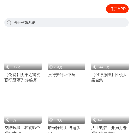
打开APP
强行作妖系统
10.7万
8.8万
344.9万
【免费】快穿之我被
强行安利听书局
【强行激情】性侵大
强行掰弯了|爆笑系
案全集
统|穿书系统流
1万
5.9万
698
空降热搜，我被影帝
增强行动力 潜意识
人生戏梦，开局月老