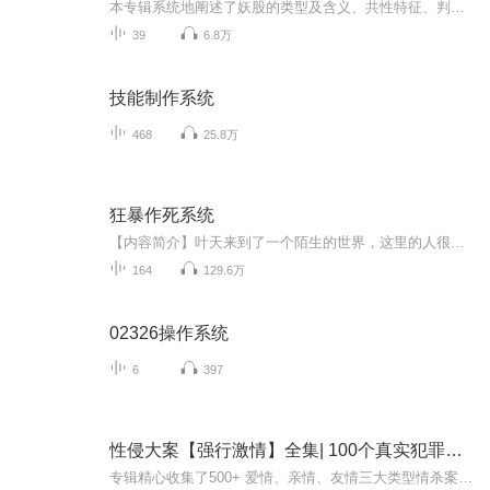
本专辑系统地阐述了妖股的类型及含义、共性特征、判断要点、买入方法和卖出方法，既说出战法背后原理，又给出操作性很强的操作指南，同时配有典型案例深化理解，是不可多得的顶级游资的精。本专辑是专辑24《章盟主短线博弈刀法》和专辑17《章盟主理念精选...
39
6.8万
技能制作系统
468
25.8万
狂暴作死系统
【内容简介】叶天来到了一个陌生的世界，这里的人很凶残，一个个飞天遁地，无所不能，简直和神话世界一样。然后，叶天看了看自己……好像什么都不会！叮！恭喜宿主‘叶天’成功激活系统，天赐作死系统一套！本系统将为你保驾护航，助你在作死的道路上一去...
164
129.6万
02326操作系统
6
397
性侵大案【强行激情】全集| 100个真实犯罪现场
专辑精心收集了500+ 爱情、亲情、友情三大类型情杀案件~！国内近5年真实案件改编，集结轰动全国的各类惊天大案；扑朔迷离的犯罪线索，不为人知的作案动机，惊险刺激！透过那些鲜为人知的隐秘大案，全方位还原案情，了解人性深处的阴暗，每个案件力求真实，...