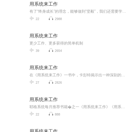
用系统来工作
有了“终身成长”的理念，能够做到“坚毅”，我们还需要学会“用系统来工作”，这样，你才能做到“事半功倍”，你才会逐步走向成功。
22
2988
用系统来工作
更少工作、更多获得的简单机制
39
2654
用系统来工作
在《用系统来工作》一书中，卡彭特揭示出一种深刻的洞见和一整套简单明确的步骤，他就是这样一步步扭转他的事业和生活而没有闹翻天。一旦你“获得”这种新视角，你也会轻松迎来成功和安闲。你将学会： 进行简单的认知调整，这将永远改变你的人生 将你的世界视为一个集合体，由你能够控制的多个线性系统组成的集合体 管理这些系统使其在你的事业和生活中产生效果 停止救火。要做防火专家！ *化利润，开发忠诚客户，培养尊敬你的热心员工 识别暗中为害的“疏漏” 充分利用你的生理和机制“*时间”，高效率地工作 规划你的理想人生——然后，在现实世界中，速速去创造！ 在《用系统来工作》一书中，卡彭特揭示出一种深刻的洞见和一整套简单明确的步骤，他就是这样一步步扭转他的事业和生活而没有闹翻天。一旦你“获得”这种新视角，你也会轻松迎来成功和安闲。你将学会： 行简单的认知调整，这将永远改变你的人生 将你的世界视为一个集合体，由你能够控制的多个线性系统组成的集合体 管理这些系统使其在你的事业和生活中产生效果 停止救火。要做防火专家！ *化利润，发忠诚客户，培养尊敬你的热心员工 识别暗中为害的“疏漏” 充分利用你的生理和机制“*时间”，高效率地工作 规划你的理想人生——然后，在现实世界中，速速去创造！ 【推荐语】 在经营了15年死气沉沉的生意之后，萨姆卡彭特发出一套简单实用的方法，将每周工作时间从80小时压缩至仅仅2小时——而收增加20倍。 在《用系统来工作》一书中，卡彭特讲解了一种深刻原理和一套简洁步骤，一步步扭转他的事业和生活，获得了他想要的结果。 一旦你获得这种新视角，你也会轻松获得成功和安闲。你可以继续做自己一直做的事情，继续得到平庸的、毫无满足感的结果；或者，你将你的生意或者部门转化成一架精密、能自动运转的机器，获得你一直想要的宁静与自由。 【作者】 萨姆卡彭特，电信专家，企业家，有工程、管理、出版、新闻从业经历。 萨姆与妻子琳达现居美国俄勒冈州本德市。
27
2826
用系统来工作
耶格系统每月推荐书籍�之一《用系统来工作》《用系统来工作》是【美】萨姆・卡彭特创作的通俗读物类书籍。在《用系统来工作》一书中，卡彭特讲解了一种深刻原理和一套简洁步骤，一步步扭转他的事业和生活，获得了他想要的结果。一旦你获得这种新视角，你...
22
888
用系统来工作