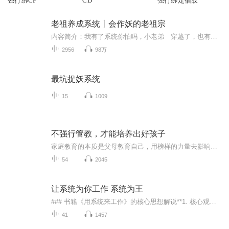
强行绑CP
CD
强行绑定宿敌
老祖养成系统丨会作妖的老祖宗
内容简介：我有了系统你怕吗，小老弟 穿越了，也有了一个系统，但压力山大。 系统主线任务：开山立派，建立史上最牛大宗门，成为第一老祖。 于是为了成为最牛高手，他开始奋斗。 “你就是天生至尊，却被族兄谋夺，现在被生父寄养在一个小山村里...
2956
98万
最坑捉妖系统
15
1009
不强行管教，才能培养出好孩子
家庭教育的本质是父母教育自己，用榜样的力量去影响孩子，而不是去管教孩子。父母正确有效的沟通式教育能够走进孩子的心里，可能会影响和改变孩子的一生！学会改变无效的管制教育，不强行管教，才能培养出好孩子！
54
2045
让系统为你工作 系统为王
### 书籍《用系统来工作》的核心思想解说**1. 核心观点：学会用系统来工作** 书中强调的核心观点是：**每个生意本质上都是一个系统**，通过各个部分的共同运作，能够可靠地产生预期的结果。因此，**专注于改进你的生意系统**，是获得更好结果的关键。-...
41
1457