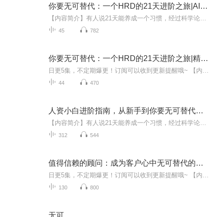
你要无可替代：一个HRD的21天进阶之旅|AI电子书
【内容简介】有人说21天能养成一个习惯，经过科学论证，辟谣了。本书采用21天的形式，并不是让你一天掌握一个技能，不断重复，最终形成你的习惯；仅仅是因为，你们都很聪明，原则上可以在一个月内复制我全部的经验，但全月无休太累了，21天刚刚好！ 【作者...
45
782
你要无可替代：一个HRD的21天进阶之旅|精品|赵颖|经管励志
日更5集，不定期爆更！订阅可以收到更新提醒哦~ 【内容简介】 初入职场，她满心憧憬却被分配到毫无意义的琐碎任务，资源匮乏、成长停滞让她陷入迷茫。一次偶然观影，她意识到定位清晰才能破局，从此踏上自我重塑之路。面对上司苛责、同事排挤，她凭借敏锐...
44
470
人资小白进阶指南，从新手到你要无可替代（全3册）|AI电子书
【内容简介】有人说21天能养成一个习惯，经过科学论证，辟谣了。本书采用21天的形式，并不是让你一天掌握一个技能，不断重复，最终形成你的习惯；仅仅是因为，你们都很聪明，原则上可以在一个月内复制我全部的经验，但全月无休太累了，21天刚刚好！ 【作者...
312
544
值得信赖的顾问：成为客户心中无可替代的人（20周年纪念·更新版）|精品|（美）大卫·梅斯特（David H. Maister），（美）查|当代文学
日更5集，不定期爆更！订阅可以收到更新提醒哦~ 【内容简介】 在商业与人生的棋局中，他从一名默默无闻的小顾问起步，凭借对客户需求的敏锐洞察和超越常规的智慧，一步步赢得顶级客户的信任。面对质疑与竞争，他用一场场精准的策略博弈证明了自己的价值。...
130
800
无可