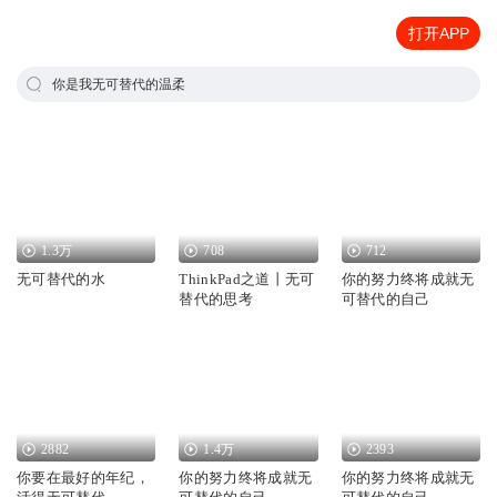
打开APP
你是我无可替代的温柔
1.3万
708
712
无可替代的水
ThinkPad之道丨无可
你的努力终将成就无
替代的思考
可替代的自己
2882
1.4万
2393
你要在最好的年纪，
你的努力终将成就无
你的努力终将成就无