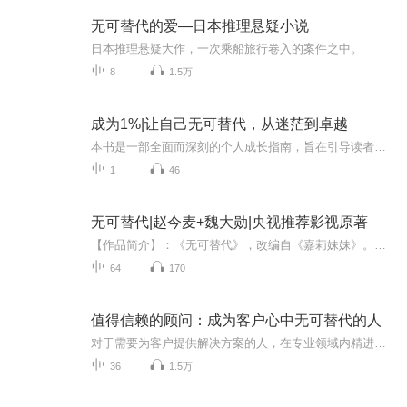
无可替代的爱—日本推理悬疑小说
日本推理悬疑大作，一次乘船旅行卷入的案件之中。
8
1.5万
成为1%|让自己无可替代，从迷茫到卓越
本书是一部全面而深刻的个人成长指南，旨在引导读者在激烈的社会竞争中找到自己的定位，并逐步成长为那顶尖的1%。书中涵盖了习惯培养、社交法则、认知突围等多个维度，提供了一套系统的方法论，帮助读者在日常生活与工作中实现持续精进。本书不仅提供理论...
1
46
无可替代|赵今麦+魏大勋|央视推荐影视原著
【作品简介】：《无可替代》，改编自《嘉莉妹妹》。故事讲述了十八岁的乡村姑娘离开家乡，只身前往芝城谋生。她先是寄居姐姐家，在鞋厂做繁重的工活，生活困顿。在火车上结识的推销员帮助了她，两人同居。后来她又结识了酒店经理，酒店经理被她的美貌吸引...
64
170
值得信赖的顾问：成为客户心中无可替代的人
对于需要为客户提供解决方案的人，在专业领域内精进远远不够，成功的关键在于赢得客户信任的能力。信任让我们理解客户的真实 “渴望”；信任让我们获得“说话的权利”；信任是客户满意度和忠诚感的基石。那么，你的客户真的信任你吗？客户会把你的建议当作...
36
1.5万