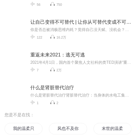
56
750
让自己变得不可替代 | 让你从可替代变成不可缺 | 单播
你是否总被消极思维内耗？觉得自己没天赋、没机会？其实每个人都藏着巨大潜能，缺的是激活方法！这本书带你跳出内耗陷阱：清除负面念头，种下积极信念，找准兴趣 + 天赋的黄金赛道，用 “精一道” 的专注打造核心竞争力。从人格修养到情绪管理，从习惯养成...
122
16.2万
重返未来2021：逃无可逃
2021年4月1日，国内首个聚焦人文社科的类TED演讲“重返未来”第二季成功举办，这次演讲的主题是“逃无可逃”。李筠、张笑宇、雷博、王献华、翟志勇、施展6位大观学者分别从各自学科的视角，以我们现代人最真实也最无奈的情绪“逃无可逃”为切入点，尝试剖析时代的真相，探索通往未来的航标。
7
2万
什么是肾脏替代治疗
什么是肾脏替代治疗肾脏替代治疗：当身体的水电工集体罢工时 （医学声明：本文仅为中医文化爱好者交流分享，具体诊疗请遵医嘱） 一、人工肾救急症——给身体装上临时水泵 老王上周还在小区广场跳鬼步舞，今早突然肿成"发面馒头"，急诊医生一句"肾...
1
2
您是不是在找：
我的温柔只对你
风也不及你温柔
末世的温柔