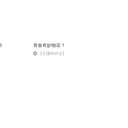
3
青春奇妙物语 1
【主播碎碎念】