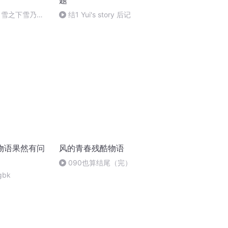
题
 雪之下雪乃无
结1 Yui's story 后记
我（2）
物语果然有问
风的青春残酷物语
090也算结尾（完）
gbk