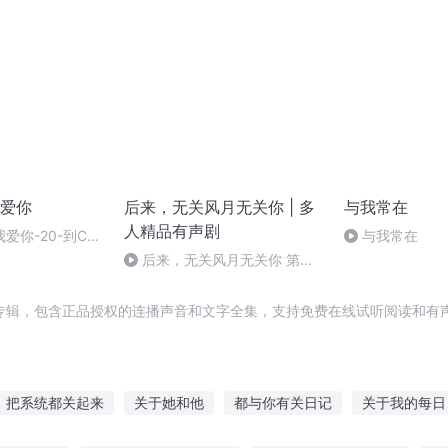
爱你
后来，无关风月无关你 | 多
与我常在
人精品有声剧
爱你-20-到C市
与我常在
sZ公司的晚宴
后来，无关风月无关你 第
437集 -旧识而已（等待文本更
新）
专辑，包含正品授权的连播声音和文字全集，支持免费在线试听阅读和有声
把系统都关起来
关于她和他
都与你有关日记
关于我的每日
关于我关于你关于我们
有关你的我都记得
关宁长歌
关于