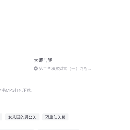
大师与我
第二章积累财富（一）判断力
&如何清晰地思考
书MP3打包下载。
女儿国的男公关
万重仙关路
他也关于我
关于我们
双恋关系