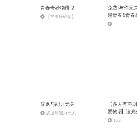
青春奇妙物语 2
免费|与你无
漫青春&青春
【主播碎碎念】
辞退与能力无关
【多人有声剧
爱物语▏追光
辞退与能力无关
山顶的逆袭青
153