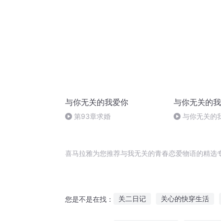
与你无关的我爱你
与你无关的我
第93章求婚
与你无关的我
的第一天，Mis
喜马拉雅为您推荐与我无关的青春恋爱物语的精选
关二日记
关心的快穿生活
您是不是在找：
我的爱情与你无关
西夜阳关