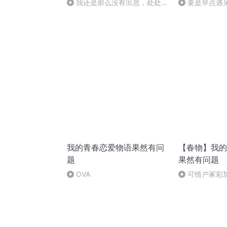
我还是那么没有出息，处处留
要是早点遇
意你的消息
我的青春恋爱物语果然有问
【春物】我的
题
果然有问题
OVA
可惜户冢彩
身 part4