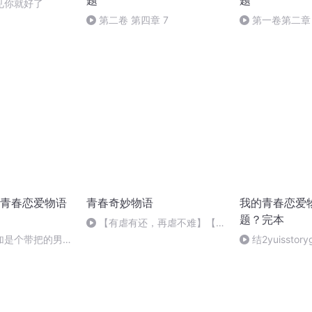
题
题
见你就好了
第二卷 第四章 7
第一卷第二章
时无刻都贯彻自
青春恋爱物语
青春奇妙物语
我的青春恋爱
题？完本
【有虐有还，再虐不难】【好
钢用在刀刃上】
加是个带把的男儿
结2yuisstory