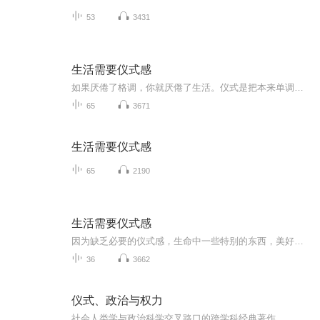
53
3431
生活需要仪式感
如果厌倦了格调，你就厌倦了生活。仪式是把本来单调普通的事情，变得不一样。仪式是让我们对所在意的事情，怀有敬畏心理。无聊的生活中，平淡是常态，总要找到一种新的方式，陪你度过无趣的今天。
65
3671
生活需要仪式感
65
2190
生活需要仪式感
因为缺乏必要的仪式感，生命中一些特别的东西，美好的一瞬间就这样的消逝了，错过了。心不在焉的生活，自然就没有美好瞬间的这种东西——不能够享受当下，又哪来的美好回忆？ 生活需要仪式感，需要的不仅仅是仪式，更多需要的是放慢你的脚步，逐步停留观看身边的环境与事物，你会发现这个世界原来这般美好。
36
3662
仪式、政治与权力
社会人类学与政治科学交叉路口的跨学科经典著作