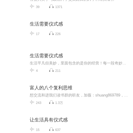
39
1371
生活需要仪式感
17
226
生活需要仪式感
生活平凡但美妙，里面包含的是你的经营！每一段奇妙的经历，都蕴藏了丰富的体验，总能让你回味无穷！
4
211
富人的八个复利思维
想交流和进我们读书群的听友，加薇：shuang869789，请注明是通过什么途径了解到的播音）真正的财务自由是什么？ 财务自由，就是当你不工作的时候，也不必为金钱发愁，因为你有其他渠道的现金收入。当工作不再是获得金钱的唯一手段时，你便自由了。可以有足...
243
1.3万
让生活具有仪式感
15
637