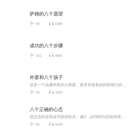
萨姆的八个愿望
48
1499
成功的八个步骤
101
4083
外婆和八个孩子
这是一个温馨和美的大家庭，家里有爸爸妈妈和他们的八个可爱的孩子，还有一辆养活全家的大卡车，孩子们挤在一个狭小的房间里，那么调皮可爱又善良懂事，总有新奇有趣的经历，某一天漂亮的大卡车突然不见了，之后却神奇地被孩子们找了回来，偷车的亨利克叔叔后来成了爸爸的好帮手，还和孩子们楼下的惠达阿姨结了婚，乡下的外婆忐忑不安的进城，他为了买打蛋器放花光了身上所有的钱，后来决定搭便车回家，你可以跟全家人一起远行度假去感受亲近大自然的美好，可以参加大家庭举行的别样聚会，和孩子们一起扮演水手或者船长的角色，可以和他们一块儿照顾迷路的小狗"烟囱管"，可以分享帮助邻居灭火的开心和喜悦还可以和他们一起热热闹闹的欢度圣诞节
20
1063
八个正确的心态
想交流和进我读书群的听友，威X，j629962x想获得更多的智慧，拥有富人思维，成功思维吗？快来和我们一起交流和探讨吧！！智慧是分辨差异的能力智慧是解决问题的能力智慧是运用知识的能力智慧是正确选择的能力智慧是克服恐惧的关键智慧是制造财富的工场我们...
60
5249