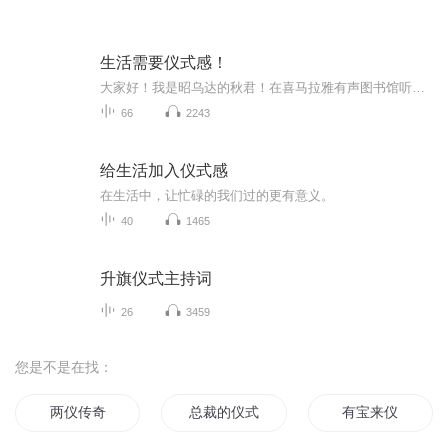
生活需要仪式感！
大家好！我是昭乌达的秋君！在喜马拉雅有声图书馆听书 读书 制作有声书已成为我生活的一部分！早功是录书前的准备，也是仪式。每日 6 点到 7 点早功练习不见不散！新的一天从早功和早餐开始☀️早功完成开始制作早餐，快手早餐仪式感拉满！一起动手做起来...
66
2243
给生活加入仪式感
在生活中，让忙碌的我们过的更有意义。
40
1465
升旗仪式主持词
26
3459
您是不是在找：
两仪传奇
总裁的仪式感
有宝来仪