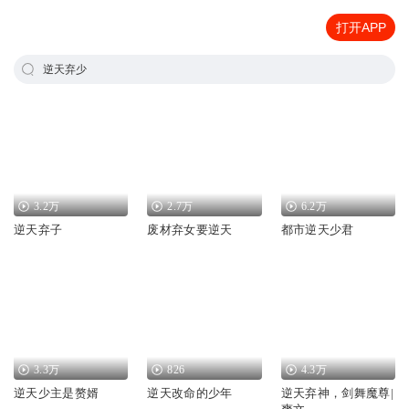
打开APP
逆天弃少
3.2万
2.7万
6.2万
逆天弃子
废材弃女要逆天
都市逆天少君
3.3万
826
4.3万
逆天少主是赘婿
逆天改命的少年
逆天弃神，剑舞魔尊|