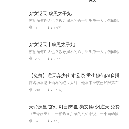
爽文
弃女逆天-腹黑太子妃
苏意颜何许人也？教导媚术的杀手组织第一人，传闻她调教的女杀人皆有倾国倾城，令人心甘情愿奉上性命之能事，更传言她本人百般姿态，面面惹人心醉神迷，微微一笑夺人心，艳名如织，使得有人将请动苏意颜出任务奉为男人荣耀，即便她出手绝无活口。 问：当此...
0
7.9万
弃女逆天丨腹黑太子妃
苏意颜何许人也？教导媚术的杀手组织第一人，传闻她调教的女杀人皆有倾国倾城，令人心甘情愿奉上性命之能事，更传言她本人百般姿态，面面惹人心醉神迷，微微一笑夺人心，艳名如织，使得有人将请动苏意颜出任务奉为男人荣耀，即便她出手绝无活口。问：当此...
295
2.7万
【免费】逆天弃少|都市悬疑|重生修仙|AI多播
雷名扬本是上仙界的绝世大能，他本来应该已经陨落在合道天劫之中，但没成想，他竟是重生回了二十出头的年纪，重返遗憾发生之时………………听友尊享 费用：全文免费,一免到底，从头至尾不收费，免免免！发布：首发50集，日更3集，每天准时更新，准准准！...
748
37.9万
天命妖皇|玄幻|幻言|热血|爽文|弃少|逆天|免费
《天命妖皇》，一部热血拼杀的玄幻小说。一个自幼被遗弃的流浪孤儿，一天，他意外觉醒了体内沉睡的妖皇血脉，从此逆天改命。与各方势力的觊觎与追杀抗争，寻找身世之谜和失散多年的亲人。在这个过程中，结识了多位性格迥异，各有异能的女子，增添了无限的...
591
4.1万