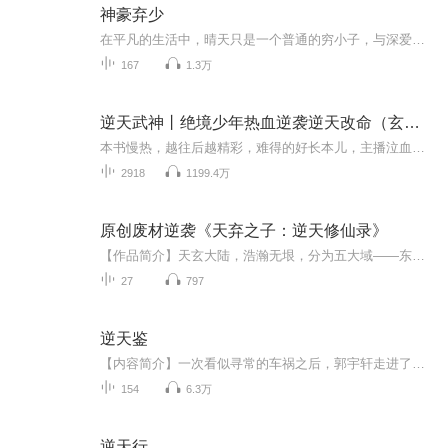
神豪弃少
在平凡的生活中，晴天只是一个普通的穷小子，与深爱的女友苏玲共度多年。然而，一次前往苏家提亲的旅程，却让他遭受了前所未有的羞辱与苛求。愤怒与挫败感交织，晴天与苏玲的恋情宣告终结。命运的转折点悄然降临，一位神秘的老者揭示了晴天的真实身份——...
167
1.3万
逆天武神丨绝境少年热血逆袭逆天改命（玄幻多人剧）
本书慢热，越往后越精彩，难得的好长本儿，主播泣血推荐！日更5集，每天6:00准时更新！订阅之后可以收到更新提醒哦~内容简介 武魂，神通，斗气，巫法……古武，仙道。亿万位面，千百种修炼法门，孰强孰弱？百族林立，无数天骄与人杰，谁能称雄！？中轴小...
2918
1199.4万
原创废材逆袭《天弃之子：逆天修仙录》
【作品简介】天玄大陆，浩瀚无垠，分为五大域——东荒、西漠、南岭、北原、中州。在这片以实力为尊的修仙世界，有一个被天道遗弃的少年。林渊，十六岁，天生"天弃之体"，无法感应天地灵气，被世人视为万年难遇的废材。在家族中饱受欺辱，被逐出家门，连父...
27
797
逆天鉴
【内容简介】一次看似寻常的车祸之后，郭宇轩走进了一个不寻常的世界。这个世界就在你我身边，却又是那么的无迹可寻。没有人知道它是否真的存在，这个只存在于寻常人幻想之中的世界。在这个充满着神功道法的壮丽世界之中，郭宇轩怎样凭借着自己的一己之力...
154
6.3万
逆天行