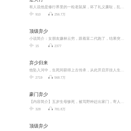
有人说他是修行界里的一粒老鼠屎，坏了礼义廉耻，乱了道门秩序！ 有人说他是南瞻部州最大的败类，勾结魔道，坑蒙拐骗，无恶不作！ 对于所有污蔑，方行说：“没错，我就是那粒传说中的老鼠屎，有问题吗？”
910
256.7万
顶级弃少
小说简介：女朋友嫌林云穷，跟着富二代跑了，结果突然冒出个首富外公来跟林云相认。“你为什么现在才来跟我相认，我就是饿死，死外边，也绝对不会跟你相认的！”“叮，银行卡到账一亿！”“嗯，真香……” 成为富三代后，林云渐渐明白一个真理，有钱真的可以为所欲为！【收听须知】1.，《顶级弃少》，主角：凌云 林云。...
15
2377
弃少归来
他坠入河中，生死间获得上古传承，从此开启开挂人生。望江第一美女是他未婚妻，千金小姐要他入赘，清纯校花为他觉醒血脉，还有最美阁主赖着不走......他可真是太苦恼了！每天更新三集，和你一起享受听书的快乐！
2719
568.7万
豪门弃少
【内容简介】五岁生母惨死，被骂野种赶出家门，寄人篱下却惨遭虐待，被迫离家出走。不过，那已经是曾经。弃子归来，我要将这一切的耻辱，还回来！【作者/主播简介】作者：疯子语，网络小说作家。主播：中国七先生。【购买须知】1、本作品为付费有声书，前6...
328
781.8万
顶级弃少