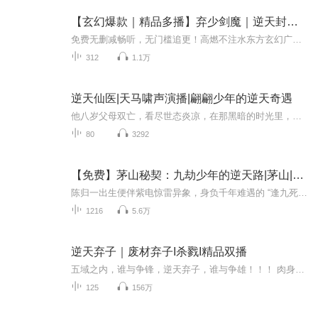
【玄幻爆款｜精品多播】弃少剑魔｜逆天封神，执剑护妹
免费无删减畅听，无门槛追更！高燃不注水东方玄幻广播剧，诚意上线！天道失衡，神道桎梏众生，主角历经数世轮回，初心赤诚不改，不甘被命运裹挟，毅然踏破正邪界限，弃神向魔、背命搏天。一柄寒剑闯万域，一身傲骨战诸神，从凡尘弱徒一路逆袭，悟剑道真谛...
312
1.1万
逆天仙医|天马啸声演播|翩翩少年的逆天奇遇
他八岁父母双亡，看尽世态炎凉，在那黑暗的时光里，是她们用那一点一点的光照亮了他的前路，在他长大后意外得到了惊天的传承，他誓要用一己之力，把苦难的她们拉出水火......《逆天仙医》原名《桃源小仙医》，作者：我要全力以赴，演播：天马啸声。天马啸...
80
3292
【免费】茅山秘契：九劫少年的逆天路|茅山|逆天改命
陈归一出生便伴紫电惊雷异象，身负千年难遇的 “逢九死劫” 命格。在爷爷陈道圣教导下，他习得茅山秘术，九岁就以秘术为村子化解旱灾。爷爷临终留下三枚婚约玉佩，助他渡劫。此后，陈归一踏上闯荡之路，看他如何用秘术对抗邪术，破解命格之谜，书写传奇。
1216
5.6万
逆天弃子｜废材弃子I杀戮I精品双播
五域之内，谁与争锋，逆天弃子，谁与争雄！！！ 肉身涅槃化气冲虚启灵通王称皇霸帝......... 且看豪门弃子如何逆天改命，且看楚云如何笑傲五域，逆天之争，就在眼前. 主角吸引很多美女，却一一拒绝，只为等待一个完美的她，罢混乱，纵五域，上神界，逆天的...
125
156万