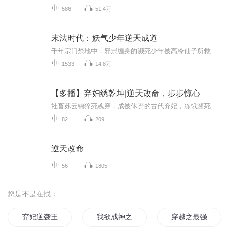
586
51.4万
末法时代：妖气少年逆天成道
千年宗门禁地中，邪祟缠身的濒死少年被高冷仙子所救，转眼却被丢入布满禁制的石洞。濒临崩溃之际，他抄起神像砸向封印，漫天金光中竟与上古道祖残魂四目相对。自此，一顶破草笠走天下，半卷麻衣荡红尘。各路仙子捧着法器追赶，魔门妖女甩着骨鞭拦路，连洞...
1533
14.8万
【多播】弃妇绣乾坤|逆天改命，步步惊心
社畜苏云锦猝死魂穿，成被休弃的古代弃妃，冻饿濒死时得残缺绣谱。她以现代打版师审美，结合谱中奇针，化污布为精品，从当铺崭露头角到名动江南。绣谱藏前朝 “天工阁” 秘辛，引幽冥司追杀、宫廷围剿，潜蛟卫萧墨渊与她生死相伴。她以针为刃，于风波中护...
82
209
逆天改命
56
1805
您是不是在找：
弃妃逆袭王爷在上妃在下
我欲成神之逆天弃少
穿越之最强弃少