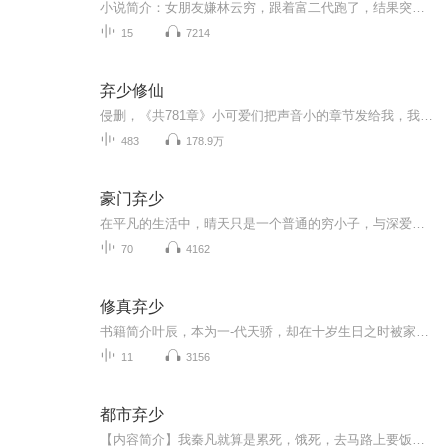
小说简介：女朋友嫌林云穷，跟着富二代跑了，结果突然冒出个首富外公来跟林云相认。“你为什么现在才来跟我相认，我就是饿死，死外边，也绝对不会跟你相认的！”“叮，银行卡到账一亿！”“嗯，真香……” 成为富三代后，林云渐渐明白一个真理，有钱真的可以为所欲为！【收听须知】1.，《顶级弃少》，主角：凌云 林云。...
15
7214
弃少修仙
侵删，《共781章》小可爱们把声音小的章节发给我，我重新录制。高寒在一次执行任务中意外死掉，灵魂穿到末法时代的地球。 不仅身高缩水，变成矮挫穷，还是一颗随时准备去送死的家族弃子，连空气都能毒死人，好像活着也没什么盼头，不如自杀吧？【对于更新，大家不要慌。我有时间呢，就会多更新几集，如果实在没有时间的话，当天可能就没有更新或者只有一集。毕竟我只是业余的。因为平时喜欢看小说，才想要把自己看过的喜欢的小说分享出来。因为这本小说比较长，总共有七百多章。而且因为听的人比较少，点击率很低，我中途都已经准备弃坑了。但是中途因为弃坑了一段时间，然后又有很多小可爱给我发消息说想继续听下去，不希望被弃坑或者被删掉，所以才又把它捡起来继续更新。其实你们从我更新的章节目录就可以看出我真的很佛系。别的主播都是老老实实一章一章的更新，而我中途有很多都是五六章合成一章。而且因为这是我第一本更新的，以前用耳机的时候不懂，所以他的声音在前期有点小声，但是从两百多章以后，声音应该都是比较大声的了。我更新的动力真的是你们给我的，不然这本我可能真的就已经没有更新了，但因为有很多小可爱给我发消息，所以这本你们放心，暂时没有想要弃坑的想法了。你们就是我的动力呀。】
483
178.9万
豪门弃少
在平凡的生活中，晴天只是一个普通的穷小子，与深爱的女友苏玲共度多年。然而，一次前往苏家提亲的旅程，却让他遭受了前所未有的羞辱与苛求。愤怒与挫败感交织，晴天与苏玲的恋情宣告终结。命运的转折点悄然降临，一位神秘的老者揭示了晴天的真实身份——...
70
4162
修真弃少
书籍简介叶辰，本为一-代天骄，却在十岁生日之时被家族归为罪人，后废除身份,还被亲生父亲弃之荒野，任其自生自灭!八年之后，一代天骄再度回归，强势崛起，一人踩尽天下人，一手荡平天下事!无敌称尊，笑傲都市，尽在本书 !
11
3156
都市弃少
【内容简介】我秦凡就算是累死，饿死，去马路上要饭，也绝对不会认你们的！叮……银行卡账户到账一亿元。钞票的味道……真香。【作者/主播简介】作者：爱吃萝卜和芹菜，网络小说作者。主播：有声的陈默，喜马拉雅独家签约主播。声音浑厚，可一人转变多个角...