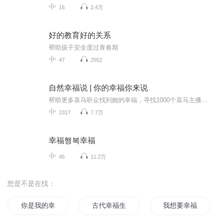
16
2.4万
好的教育好的关系
帮助孩子安全度过青春期
47
2552
自然幸福说 | 你的幸福你来说
帮助更多喜马听众找到她的幸福，寻找1000个喜马主播，帮助他们打造自己的精品付费课程。希望通过直播对话的方式，帮助更多的主播成长，协助听众朋友实现自己的幸福生活。
2317
7.7万
幸福행복幸福
45
11.2万
您是不是在找：
你是我的幸福吗
古代幸福生活
我想要幸福