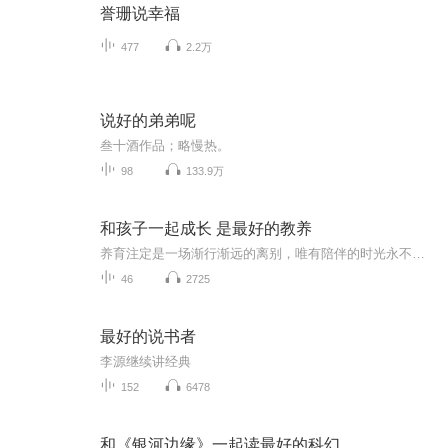
誉珊说幸福
477
2.2万
说好的弟弟呢
叁十酒作品；略慢热。
98
133.9万
和孩子一起成长 是最好的教养
养育注定是一场渐行渐远的离别，唯有陪伴的时光永不褪色。
46
2725
最好的说书者
李源继续讲经典
152
6478
和《银河边缘》一起读最好的科幻