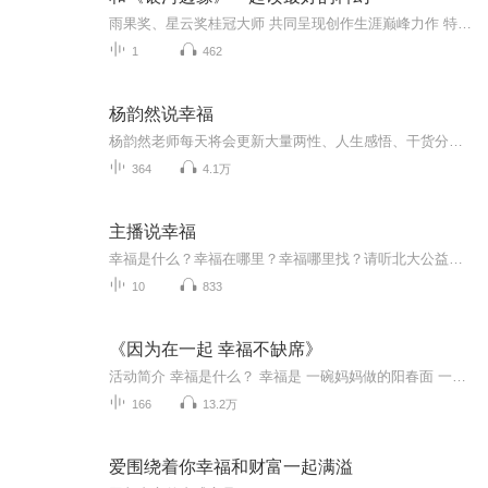
雨果奖、星云奖桂冠大师 共同呈现创作生涯巅峰力作 特别策划：免疫 病毒、创伤、细菌 大脑、躯体、血液 未来, 它们依然共存; 遭遇失控或感染 面对疼痛和快感 我们, 准备好被免疫了吗？ 世界经典 中文原创 专题策划 长篇连载 用科幻填满你的每一个脑洞和期待！ 《银...
1
462
杨韵然说幸福
杨韵然老师每天将会更新大量两性、人生感悟、干货分享！只为帮助更多的人，把爱传播到全世界。
364
4.1万
主播说幸福
幸福是什么？幸福在哪里？幸福哪里找？请听北大公益讲座志愿者鲁瑞清的见解...
10
833
《因为在一起 幸福不缺席》
活动简介 幸福是什么？ 幸福是 一碗妈妈做的阳春面 一杯陪爸爸喝的下午茶 一次全家人说走就走的旅行 因为在一起 幸福不缺席 你有多久没回家陪伴父母了？本来说好回家看看爸妈，最终还是因为各种原因没办法回去。你听见他们电话那头的“没关系”，却听不见他们挂掉电话后的一声声叹息。 你有多久没和父母一起出游了？爸妈看着出去游玩的孩子，嘴上说“我不去”，心里想“我上不去” 别让工作太忙成为阻碍你回家的理由，别因为空间太挤抛下他们独自出游。从现在开始，在一起，让幸福不缺席。 1月15日起，喜马拉雅FM推出“因为在一起，幸福不缺席”音频征集活动，把你的幸福大声说出来！ 音频征集内容 你最想对父母说的话 你和父母之间的小幸福 你上次和父母出游是什么时候 你和父母的出游经历 你最期待和父母去哪里出游 参与方式 1、手机客户端登录喜马拉雅APP，进入“发现”－“活动”－“因为在一起 幸福不缺席”， 点击“开始录音“，即可参与活动。 2、通过手机、录音设备等直接录制音频，生成音频文件MP3格式，发送至本次活动邮箱ximalayasdqc@163.com 作品要求 作品时长限3分钟以内，音频命名格式统一为：因为在一起，幸福不缺席+姓名（或昵称）如：因为在一起，幸福不缺席—张三。 活动时间 2018年1月15日-2018年1月30日 活动奖励 本活动以统计单条声音的“投票数”方式进行评选，每人每日最多可投5票（总投票数）。投票链接可分享至微信、微博等社交渠道进行拉票。 一等奖（1名 ）：价值1600元购物卡＋家庭户外出游大礼包 二等奖（1名）： 价值800元购物卡＋家庭户外出游大礼包 三等奖（1名 ）：价值500元购物卡＋家庭户外出游大礼包 优秀作品奖（5名）： 家庭户外出游大礼包 其他 本次活动最终解释权归喜马拉雅所有。活动投票期间严禁出现刷票行为，一经发现取消参赛资格。 奖品在活动结束后，通过喜马拉雅FM私信联系，快递送达。超过一周未回复者，视为放弃。
166
13.2万
爱围绕着你幸福和财富一起满溢