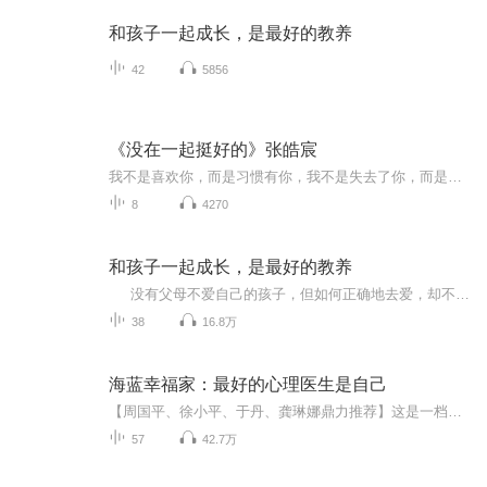
和孩子一起成长，是最好的教养
42
5856
《没在一起挺好的》张皓宸
我不是喜欢你，而是习惯有你，我不是失去了你，而是失去了最好的青春。
8
4270
和孩子一起成长，是最好的教养
没有父母不爱自己的孩子，但如何正确地去爱，却不是每个父母都能做好，溺爱、缺爱、错爱，以及父母角色的缺失，都会带给孩子一生难以修复的伤害。[1] 没有人天生会当父母，所以育儿的过程，实际上也是父母自我成长与提升的过程。 关于如何养育孩子，我们知道太多的理论，但知道和实践总是两回事，所以我们每天都在见识失败的养育，甚至自己便身在其中。作为一名家庭教育研究者，一名全职奶爸，作者在书中分享了自己养育孩子的点滴心得，关于爱，关于如何读懂孩子，关...
38
16.8万
海蓝幸福家：最好的心理医生是自己
【周国平、徐小平、于丹、龚琳娜鼎力推荐】这是一档由中国抗挫力训练总设计师、“静观自我关怀”全球首位中国师资培训师、著名心理创伤治疗与压力管理专家海蓝博士及其核心团队讲述的，迅速改变人生命运困境的静观心理学音频节目。内容源自于海蓝博士在美...
57
42.7万