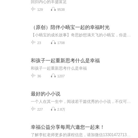
回归内心的丰盛富足
129
9538
（原创）陪伴小旸宝一起的幸福时光
【小旸宝的成长故事】奇思妙想满天飞的小旸宝，你是童话故事的开始！ （每每陪伴小旸宝时，我总会悄悄地打开手机内置录音设备，去记录与她在一起的那些幸福时光……）【概要】 5岁的小旸宝，调皮可爱、幽默风趣，勤学好问，喜欢画画，不畏困难，擅长手工制...
23
1708
和孩子一起重新思考什么是幸福
和孩子一起重新思考什么是幸福
36
1207
最好的小小说
一个人在其一生中，阅读若干篇优秀的小小说，不仅可以拓宽自己的阅读视野，还可以获得某种深刻的人生启示和积极的人生借鉴。在与作品中人物同悲共乐的感情波澜和神思遨游的历程中，启迪心智，陶冶性情，提高个人的文学素养、审美水准、人生品味。
227
2.8万
幸福公益分享每周六邀您一起来！
了解李虹老师更多的课程信息，请加微信13301472713，老师每月都有线上幸福课程，可以报名系统学习哦，一次选择，一生受益。李虹老师的课程帮助了无数人活出了幸福人生。喜马拉雅里的音频都是两年前的内容，老师的课程现在都在有赞系统里讲，无法提取音频上...