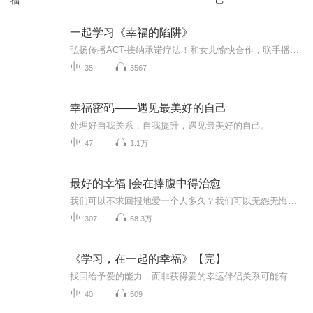
福
己
一起学习《幸福的陷阱》
弘扬传播ACT-接纳承诺疗法！和女儿愉快合作，联手播音。邀请您一起来学习《幸福的陷阱》这本书，这将有助您获得幸福的能力，提升您心理的灵活性，沿着您的价值方向，采取积极的承诺行动，活在当下，过上积极圆满有意义的生活！欢迎您和我们一起分享美好，...
35
3567
幸福密码——遇见最美好的自己
处理好自我关系，自我提升，遇见最美好的自己。
47
1.1万
最好的幸福 |会在捧腹中得治愈
我们可以不求回报地爱一个人多久？我们可以无怨无悔地为一个人付出多久？一年，十年，还是一辈子？当你累了，倦了，懈怠了，回头，看看爱情还是原来的样子吗？最终我们才发现，不是爱情被辜负，而是从未被珍惜……。 说话带了芥末的美女画家乔意，遇上了特...
307
68.3万
《学习，在一起的幸福》【完】
找回给予爱的能力，而非获得爱的幸运伴侣关系可能有无数的形式，无论是情侣、夫妻、灵魂伴侣或家人，只要是两个人共同处在一个密切的关系中，就牵涉两个自我的种种矛盾。我们都很容易用一部分的自己和另一个人的一部分建立关系，但如果要全面的相处配合，...
40
509