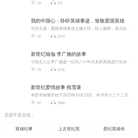
29
5万
我的中国心：聆听英雄事迹，致敬爱国英雄
节目主题：爱国英雄事迹主播介绍：陌上紫林，喜马拉雅第76期有声主播内容重点：主要是收录了我们中国的爱国英雄的事迹，做科普用。主播寄语：作为中国人就应该对我们的爱国英雄们的事迹不说了如指掌，至少别人一说，你得知道吧，所以专门做了这样一个专辑...
15
1474
新世纪瑜伽 李广施的故事
小说主人公李广施是一位在八十年代末的美国进行生命科学研究的中国博士生。他在纽约生活、学习，亲眼目睹了那里的社会问题和文化觉醒运动。一次偶遇，使他接触并开始学习源自古印度的古老的韦达知识。于是,一个科学之外的宏大视角在他眼前徐徐展开。在这个...
19
1116
新世纪爱情故事 残雪著
本部书录播开始于2023年10月23日，本书共计二十二万字。作者残雪是诺贝尔文学奖的有力竞争者。因为今年第一次听说她极有可能获得此奖，抱着好奇心，专门找来作品，了解熟悉一下
47
7600
您是不是在找：
双雄纪事
上古世纪英雄纪元
星纪英雄传说