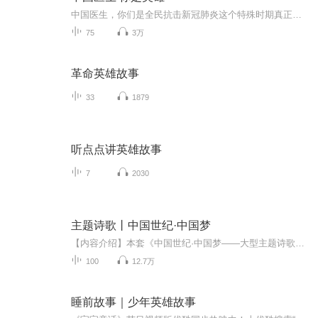
中国医生，你们是全民抗击新冠肺炎这个特殊时期真正的英雄。
75
3万
革命英雄故事
33
1879
听点点讲英雄故事
7
2030
主题诗歌丨中国世纪·中国梦
【内容介绍】本套《中国世纪·中国梦——大型主题诗歌朗诵集》收集、整理改革开放以来，特别是近期以来创作的歌颂祖国、歌颂党、歌颂伟大建设成就，抒发唱响“中国梦”的经典诗歌作品。为完成好这套作品的选编工作，我社特邀我国著名诗人郁葱先生担任主编...
100
12.7万
睡前故事｜少年英雄故事