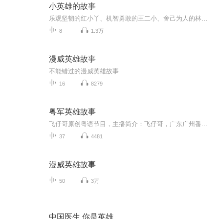
小英雄的故事
乐观坚韧的红小丫、机智勇敢的王二小、舍己为人的林宇、聪明能干的海娃……他们的信念、理想和品格通过故事潜移默化地滋润着孩子们的内心，当遇到困难和挑战时，小朋友们能够从这些榜样身上获得力量，从故事中汲取克服困难的方法，从而提高自身能力，培养...
8
1.3万
漫威英雄故事
不能错过的漫威英雄故事
16
8279
粤军英雄故事
飞仔哥原创粤语节目，主播简介：飞仔哥，广东广州番禺人，毕业于广东工业大学，华南理工大学在职研究生，后弃工从文，走体制外发展道路，近年开始，致力于利用个人原创节目《我的家乡和十九路军》飞仔哥讲古，读历史人物《蔡廷锴将军传记》，帮助粤人找回...
37
4481
漫威英雄故事
50
3万
中国医生 你是英雄