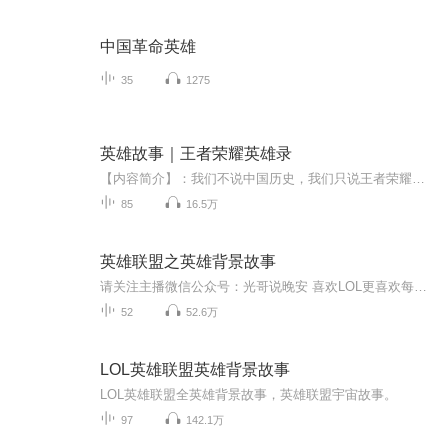
中国革命英雄
35
1275
英雄故事｜王者荣耀英雄录
【内容简介】：我们不说中国历史，我们只说王者荣耀里面英雄的本色故事！比如：鲁班大师为什么要制造鲁班七号？孙膑为什么会有一双翅膀？荆轲为什么是女的？扁鹊为什么是一个毒医？关注我，每一集都会给您揭秘！玩王者荣耀，听王者不为人知的故事！【更新时间】不定时更新
85
16.5万
英雄联盟之英雄背景故事
请关注主播微信公众号：光哥说晚安 喜欢LOL更喜欢每个英雄的背景故事。每个英雄背后都有一个迷人的故事，请告诉我你喜欢的英雄，我来播讲英雄的故事。毕业三年，这个游戏承接了我们太多的青春回忆。成了连接我们大学友谊的另外一种纽带。以前拿手的英雄-阿卡里被削后再没有碰过这个英雄。亲爱的听众朋友们，你们最拿手的是那个英雄呢。
52
52.6万
LOL英雄联盟英雄背景故事
LOL英雄联盟全英雄背景故事，英雄联盟宇宙故事。
97
142.1万