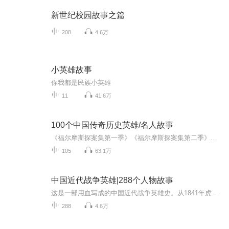
新世纪校园故事之篇
208
4.6万
小英雄故事
你我都是民族小英雄
11
41.6万
100个中国传奇历史英雄/名人故事
《福尔摩斯探案集第一季》《福尔摩斯探案集第二季》《福尔摩斯探案集第三季》《问号小侦探第一季》《问号小侦探第二季》《问号小侦探第三季》《南乔姐姐口袋里的益智故事》《100个中国传奇历史英雄》《恐龙人失控的未来》正式上线，（点击左侧专辑名可直接...
105
63.1万
中国近代战争英雄|288个人物故事
这是一部用血写成的中国近代战争英雄史。从1841年虎门炮台的关天培，到2020年加勒万河谷的戍边烈士；从鸦片战争、甲午海战、抗日战争，到解放战争、抗美援朝、对越自卫反击战——288位英雄，288段真实历史，每一页都是泪与骨。林则徐虎门销烟的决绝、左权...
288
4.6万