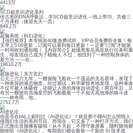
441
3万
SCD超意识进化系列
传古老的DNA呼吸法，学SCD超意识进化 ---线上带功、共修三
个月课程（接迎先天一炁）
84
9.2万
超脑系统（科幻进化）
【强烈推荐】本专辑前40集免费试听，VIP会员免费听全集！每
天早上5:00更新，订阅可以看到每日更新！一定要“订阅”才能第
一时间收到通知哦！【内容简介】超级黑客岳风在执行任务时重
生，却发现自己成为了植物人 不过，他找到了一种控制身体的
新方法 ——在...
196
10.2万
超级进化丨东方玄幻
公元三六六九年，一艘探险飞船在一个遥远的无名星球，发现了
一种奇异的液态物质。经过测试，科学家惊奇地发现，这种液体
不仅可被人体吸收，还能让人类的身体自动进化！两百年后，又
有另一艘驶向浩瀚星空的飞船载着一个不知天高地厚的格斗迷
——林奇雨，他...
275
1.7万
AI进化论
你是否在b站上刷到过《AI进化论》？就是那个聊AI怎么悄悄入
侵我们生活的系列节目。而现在，它又多了一种打开方式，我们
正式推出音频播客版啦！从今天起，不用守着屏幕，随时随地都
能收听《AI进化论》。每期我们都会聚焦一个新的 AI 技术成