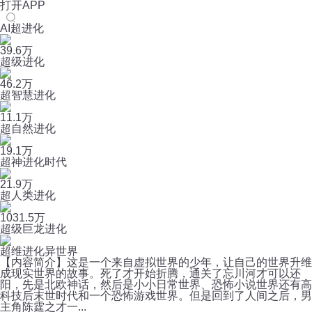
打开APP
AI超进化
39.6万
超级进化
46.2万
超智慧进化
11.1万
超自然进化
19.1万
超神进化时代
21.9万
超人类进化
1031.5万
超级巨龙进化
超维进化异世界
【内容简介】这是一个来自虚拟世界的少年，让自己的世界升维
成现实世界的故事。死了才开始折腾，通关了忘川河才可以还
阳，先是北欧神话，然后是小小日常世界、恐怖小说世界还有高
科技后末世时代和一个恐怖游戏世界。但是回到了人间之后，男
主角陈霆之才一...