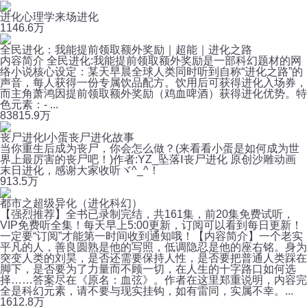
进化心理学来场进化
114
6.6万
全民进化：我能提前领取额外奖励｜超能｜进化之路
内容简介 全民进化:我能提前领取额外奖励是一部科幻题材的网
络小说核心设定：某天早晨全球人类同时听到自称“进化之路”的
声音，每人获得一份专属饮品配方。饮用后可获得进化入场券，
而主角萧鸿因提前领取额外奖励（鸡血啤酒）获得进化优势。特
色元素：- ...
838
15.9万
丧尸进化l小蛋丧尸进化故事
当你重生后成为丧尸，你会怎么做？(来看看小蛋是如何成为世
界上最厉害的丧尸吧！)作者:YZ_坠落Ⅰ丧尸进化 原创沙雕动画
末日进化，感谢大家收听ヾ^_^！
91
3.5万
都市之超级异化（进化科幻）
【强烈推荐】全书已录制完结，共161集，前20集免费试听，
VIP免费听全集！每天早上5:00更新，订阅可以看到每日更新！
一定要“订阅”才能第一时间收到通知哦！【内容简介】一个老实
平凡的人，善良圆熟是他的写照，低调隐忍是他的座右铭。身为
突变人类的刘昊，是否还需要保持人性，是否要把普通人类踩在
脚下，是否要为了力量而不顾一切，在人生的十字路口如何选
择……答案尽在《原名：血弦》。作者在这里郑重说明，内容完
全是科幻元素，请不要与现实挂钩，如有雷同，实属不幸。...
161
2.8万