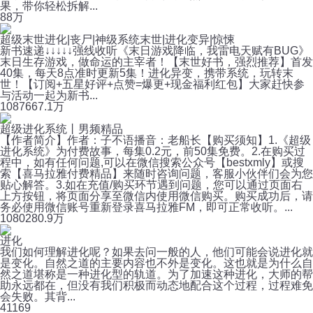
果，带你轻松拆解...
8
8万
超级末世进化|丧尸|神级系统末世|进化变异|惊悚
新书速递↓↓↓↓↓强线收听《末日游戏降临，我雷电天赋有BUG》
末日生存游戏，做命运的主宰者！【末世好书，强烈推荐】首发
40集，每天8点准时更新5集！进化异变，携带系统，玩转末
世！【订阅+五星好评+点赞=爆更+现金福利红包】大家赶快参
与活动一起为新书...
1087
667.1万
超级进化系统丨男频精品
【作者简介】作者：子不语播音：老船长【购买须知】1.《超级
进化系统》为付费故事，每集0.2元，前50集免费。2.在购买过
程中，如有任何问题,可以在微信搜索公众号【bestxmly】或搜
索【喜马拉雅付费精品】来随时咨询问题，客服小伙伴们会为您
贴心解答。3.如在充值/购买环节遇到问题，您可以通过页面右
上方按钮，将页面分享至微信内使用微信购买。购买成功后，请
务必使用微信账号重新登录喜马拉雅FM，即可正常收听。...
1080
280.9万
进化
我们如何理解进化呢？如果去问一般的人，他们可能会说进化就
是变化。自然之道的主要内容也不外是变化。这也就是为什么自
然之道堪称是一种进化型的轨道。为了加速这种进化，大师的帮
助永远都在，但没有我们积极而动态地配合这个过程，过程难免
会失败。其背...
4
1169