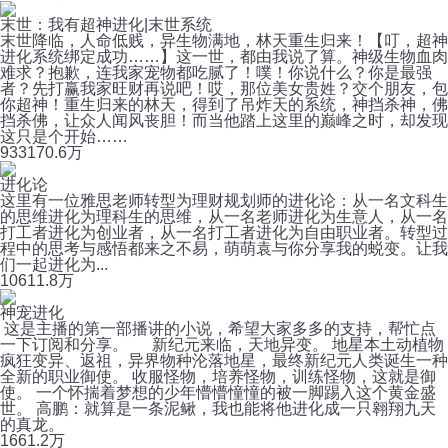
末世：我有超神进化|末世系统
末世降临，人命低贱，异生物满地，林天重生归来！【叮，超神
进化系统绑定成功……】这一世，都由我说了算。神级生物血肉
难求？抱歉，连我家宠物都吃腻了！噗！你说什么？你是最强
者？先打赢我家旺财再说吧！哎，那位美女贵姓？交个朋友，包
你超神！重生归来的林天，得到了吊炸天的系统，神挡杀神，佛
挡杀佛，让众人闻风丧胆！而当他踏上这里的巅峰之时，却发现
这只是个开始……
933
170.6万
进化论
这里有一位雅思老师转型为理财规划师的进化论：从一名文科生
的思维进化为理科生的思维，从一名老师进化为生意人，从一名
打工者进化为创业者，从一名打工者进化为自由职业者。转型过
程中的思考与感悟都来之不易，萌萌袁与你分享我的蜕变。让我
们一起进化为...
106
11.8万
神宠进化
这是主播的第一部播讲的小说，希望大家多多的支持，帮忙点
一下订阅和分享。 新纪元来临，天地异变。 地星本土动植物
疯狂变异、返祖，异界物种沦落地星，最终新纪元人类诞生一种
全新的职业御使。 收服怪物，培养怪物，训练怪物，这就是御
使。 一个怀揣着梦想的少年懵懵憧憧的被一脚踢入这个黄金盛
世。 高鹏：就算是一条泥鳅，我也能将他进化成一只翱翔九天
的真龙。
166
1.2万