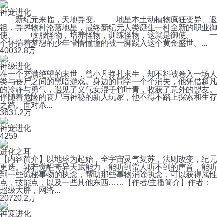
神宠进化
新纪元来临，天地异变。 地星本土动植物疯狂变异、返
祖，异界物种沦落地星，最终新纪元人类诞生一种全新的职业御
使。 收服怪物，培养怪物，训练怪物，这就是御使。 一
个怀揣着梦想的少年懵懵憧憧的被一脚踢入这个黄金盛世。...
400
32.8万
神级进化
在一个充满绝望的末世，曾小凡挣扎求生，却不料被卷入一场人
类与丧尸之间的黑暗游戏。身边的同学一个个消失，他凭借超凡
的冷静与勇气，遇见了义气女混子竹叶青，收获了意外的盟友。
伴随着危险的丧尸与神秘的新人玩家，他不得不踏上探索和生存
之路。面对杀...
363
1.2万
神宠进化
4
259
进化之耳
【内容简介】以地球为起始，全宇宙灵气复苏，法则改变，纪元
更迭。郭若觉醒奇异天赋能力，能听到常人听不到的声音，能听
到一些诡秘事物的执念，帮助那些事物消除执念，可以获得属性
点，技能点，以及一些其他东西……【作者/主播简介】作者：
超级大胖，网络...
207
20.2万
神宠进化