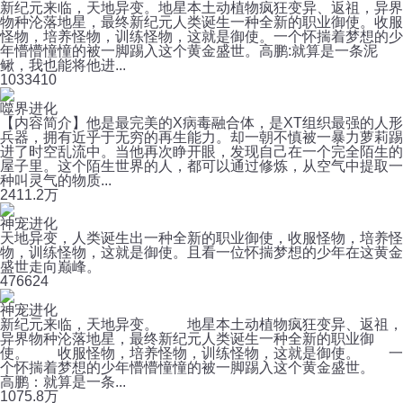
新纪元来临，天地异变。地星本土动植物疯狂变异、返祖，异界
物种沦落地星，最终新纪元人类诞生一种全新的职业御使。收服
怪物，培养怪物，训练怪物，这就是御使。一个怀揣着梦想的少
年懵懵憧憧的被一脚踢入这个黄金盛世。高鹏:就算是一条泥
鳅，我也能将他进...
103
3410
噬界进化
【内容简介】他是最完美的X病毒融合体，是XT组织最强的人形
兵器，拥有近乎于无穷的再生能力。却一朝不慎被一暴力萝莉踢
进了时空乱流中。当他再次睁开眼，发现自己在一个完全陌生的
屋子里。这个陌生世界的人，都可以通过修炼，从空气中提取一
种叫灵气的物质...
241
1.2万
神宠进化
天地异变，人类诞生出一种全新的职业御使，收服怪物，培养怪
物，训练怪物，这就是御使。且看一位怀揣梦想的少年在这黄金
盛世走向巅峰。
47
6624
神宠进化
新纪元来临，天地异变。 地星本土动植物疯狂变异、返祖，
异界物种沦落地星，最终新纪元人类诞生一种全新的职业御
使。 收服怪物，培养怪物，训练怪物，这就是御使。 一
个怀揣着梦想的少年懵懵憧憧的被一脚踢入这个黄金盛世。
高鹏：就算是一条...
107
5.8万