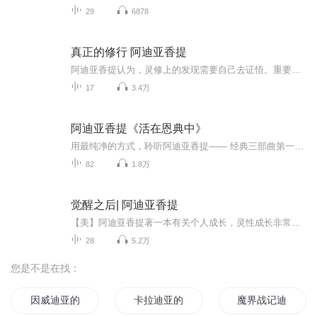
29
6878
真正的修行 阿迪亚香提
阿迪亚香提认为，灵修上的发现需要自己去证悟。重要的不是他人对你的肯定，而是你在自身存在中所体认到的。我希望这本讲述真正的修行的书能推动你在自我发现旅程上的进步，并使一切有情众生受益。
17
3.4万
阿迪亚香提《活在恩典中》
用最纯净的方式，聆听阿迪亚香提—— 经典三部曲第一部 《活在恩典中》
82
1.8万
觉醒之后| 阿迪亚香提
【美】阿迪亚香提著一本有关个人成长，灵性成长非常有代表性的书，洁懿读后，受益匪浅。
28
5.2万
您是不是在找：
因威迪亚的雨夜
卡拉迪亚的战火
魔界战记迪斯凯亚