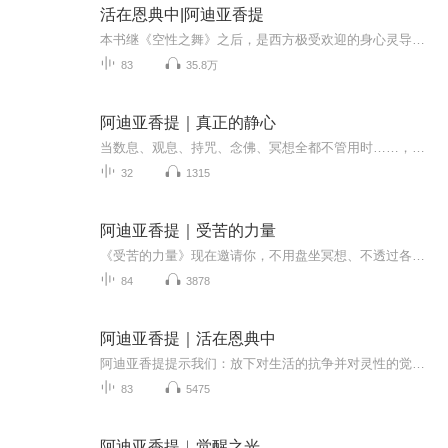
活在恩典中|阿迪亚香提
本书继《空性之舞》之后，是西方极受欢迎的身心灵导师--阿迪亚香提的又一力作。本书是提示大家，首先要有一种愿意进入自己内在的意愿，唯有这样，我们才有能力且有机会让自己变得更加柔软与开放，从而保持与万事万物的连接，并在这种体验中提升自己，感受...
83
35.8万
阿迪亚香提｜真正的静心
当数息、观息、持咒、念佛、冥想全都不管用时……，一种放下一切技巧的全新静坐方式，让你全然打开内在世界，发现纯粹的觉知，那么“如其所是”的静心VS.“自我探寻”的静心，正是开悟导师阿提亚香提分享觉醒的静心之道。
32
1315
阿迪亚香提｜受苦的力量
《受苦的力量》现在邀请你，不用盘坐冥想、不透过各式的静心法门，只要种下意愿，灵性的曙光便会灌注其上。苦痛不需要去逃避、抗拒，逃避抗拒只会使痛苦更加强大；苦痛是生命的邀请、内在和解力量的源头，生命的艰难处境其实最能够开启我们的心灵与思想。...
84
3878
阿迪亚香提｜活在恩典中
阿迪亚香提提示我们：放下对生活的抗争并对灵性的觉醒保持全然的开放，即终止幻象并发现自己的本质。这是一次（能量）传导，是对我们超越任何定义的真实本性的揭示。这份传导是一次心与心的相遇，就像是揭开面纱一样，我们直接看到存在本身中的某种无疆界...
83
5475
阿迪亚香提︱觉醒之光