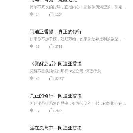
简单不冗长的指导，直指内心！超越你所渴望的，你定能看到真相！
14
1294
阿迪亚香提︱真正的修行
如果你不加干预，随顺万物，如果你放弃控制的欲望，相反去拥抱在每一个当下呈现的体验，那会出现什么情况呢？在14年的学禅过程中，阿迪亚香提发现：最老到的修行者都将修行作为目的本身来看待，而不是将修行看做达成某个目的的手段。他最终认识到，唯有放...
33
2766
《觉醒之后》阿迪亚香提
觉醒不是头脑想的那样 ♥公众号_深蓝疗愈
49
82.3万
真正的修行—阿迪亚香提
阿迪亚香提系列作品中，好评较高的一部，能给那些在灵性修养和自我认知路途中行走的人，一些助力和思路。
17
2512
活在恩典中—阿迪亚香提