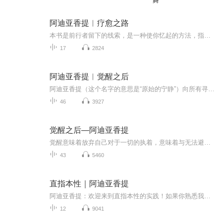
舞
阿迪亚香提︱疗愈之路
本书是前行者留下的线索，是一种使你忆起的方法，指导你从以为自己是某个人的臆想状态中醒来，认识真正的自己是什么。要让这些教诲真正有效，你必须以至诚之心将其实际应用。应用这些教诲可能会让你或多或少产生一些自我怀疑。但是从觉醒至实相的角度而言...
17
2824
阿迪亚香提︱觉醒之后
阿迪亚香提（这个名字的意思是“原始的宁静”）向所有寻求心灵安宁与自由的人提出了一个挑战，也就是认真对待“此生就获得解脱”这个可能性。在他的禅宗老师（阿迪亚在这位老师门下学习了14年）的要求之下，阿迪亚在1996年开始了自己的教学生涯。从那时起...
46
3927
觉醒之后—阿迪亚香提
觉醒意味着放弃自己对于一切的执着，意味着与无法避免的任何事无条件的合作。将焦点放在付出努力，而非对结果的执着上。
43
5460
直指本性｜阿迪亚香提
阿迪亚香提：欢迎来到直指本性的实践！如果你熟悉我的精神教义，你就会知道我称它们为“解脱之道”。在这本书中，我介绍了一套新的教义，称为直接方式——一种动态的冥想修行方法。这些是解脱道教义中最基本、最简洁、最明确、最直接的形式——自我实现或...
12
9041