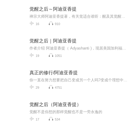
觉醒之后～阿迪亚香提
禅宗大师阿迪亚香提著，有关觉适合谁听：醒及其觉醒之后的相关问题
16
910
觉醒之后｜阿迪亚香提
作者介绍 阿迪亚香提（ Adyashanti )，现居美国加利福尼亚北部。1996年，经历了一系列灵性觉醒的蜕变，在跟随禅修老师学习了14年之久后，阿迪亚香提开始了他的教学生涯，他常常被人们拿来与中国早期的禅宗大师以及教授不二论的印度禅宗大师阿德韦德吠陀相...
19
1051
真正的修行/阿迪亚香提
你一直在努力想要把自己变成另一个人吗?变成个理想中的、想象中的、事实上从不曾有谁见过的自己--通过对抗、通过改变，甚至通过狡猾地“接受”……--让阿迪亚香提带你领略纯粹觉知的自由
29
4751
觉醒之后（阿迪亚香提）
觉醒不是你想的那样觉醒也不是一劳永逸的
17
534