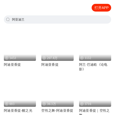
打开APP
阿亚迪兰
1453
207.8万
1132
阿迪亚香提
阿迪亚香提
阿兰·巴迪欧《论电
影》
693
36.3万
3716
阿迪亚香提-醒之光
空性之舞-阿迪亚香提
阿迪亚香提｜空性之