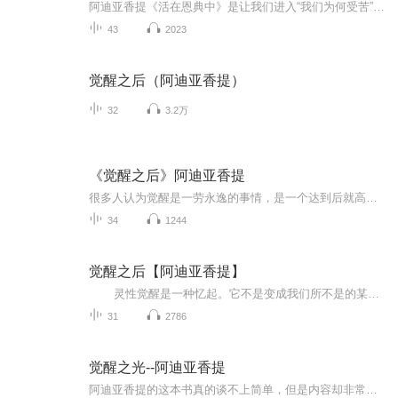
阿迪亚香提《活在恩典中》是让我们进入“我们为何受苦”的核心的一本书。当生命不再与你等级，当生命成为一种对那些不可定义、充满奥秘、又巨大的东西的表达时，你就活在恩典之中了。
43
2023
觉醒之后（阿迪亚香提）
32
3.2万
《觉醒之后》阿迪亚香提
很多人认为觉醒是一劳永逸的事情，是一个达到后就高枕无忧的天堂。而阿迪亚香提以平实，、睿智而又现代的语言告诉我们，这是一个我们因一厢情愿而导致的误会。
34
1244
觉醒之后【阿迪亚香提】
灵性觉醒是一种忆起。它不是变成我们所不是的某样东西。它不是转变我们自己。它是忆起我们的真实自性。在一个人能够持续地从真理的角度来看待一切事情之前，他的心是不会彻底满足的。终究，每个人，无论他知道与否，都处在通往全然觉醒的轨道上...
31
2786
觉醒之光--阿迪亚香提
阿迪亚香提的这本书真的谈不上简单，但是内容却非常精练、直截了当，仿佛我站在阿迪亚香提的身边，他的言语进来，我只需静静聆听。——身心灵作家，张德芬。阿迪亚香提（Adyashanti），现居美国加利福尼亚北部。1996年，经历了一系列灵性觉醒的蜕变，在跟...