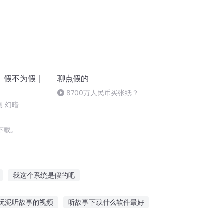
，假不为假｜
聊点假的
8700万人民币买张纸？
集 幻暗
下载。
我这个系统是假的吧
系统
真假世界
假若不曾爱过你
玩泥听故事的视频
听故事下载什么软件最好
能修了个假仙