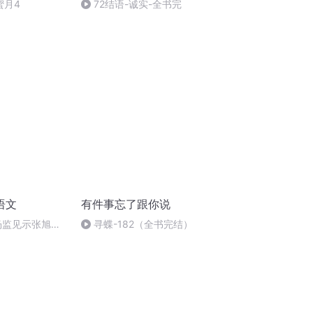
蜜月4
72结语-诚实-全书完
语文
有件事忘了跟你说
杨监见示张旭草
寻蝶-182（全书完结）