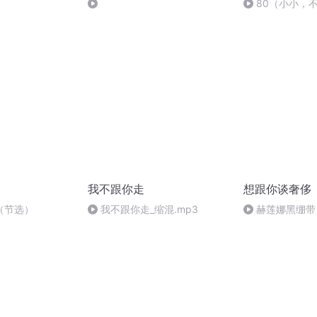
80（小小，
瓜！）
我不跟你走
想跟你谈奢侈
（节选）
我不跟你走_缩混.mp3
赫莲娜黑绷带