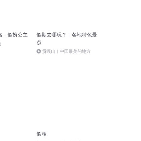
名：假扮公主
假期去哪玩？︱各地特色景
点
）
贡嘎山︱中国最美的地方
假相