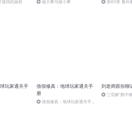
常值得的旅程
做大事与做小事
第60章 番外
球玩家通关手
借假修真：地球玩家通关手
刘老师跟你聊
册
三层解“殿中
书图”
借假修真：地球玩家通关手册
- 第二十九章