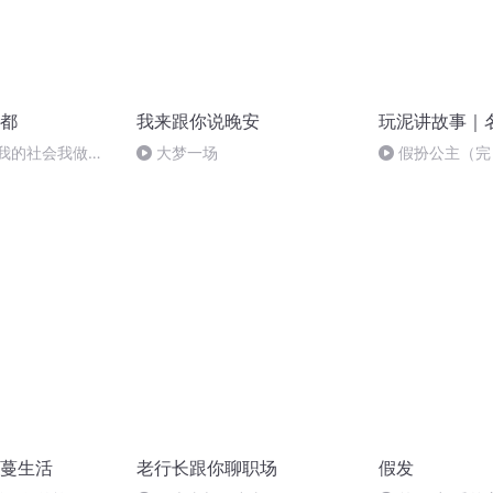
都
我来跟你说晚安
玩泥讲故事｜
我的社会我做主-
大梦一场
假扮公主（完
事（2）
蔓生活
老行长跟你聊职场
假发