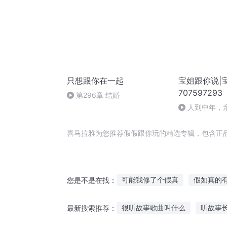
只想跟你在一起
宝姐跟你说|
707597293
第296章 结婚
人到中年，
喜马拉雅为您推荐假假跟你玩的精选专辑，包含正
可能我修了个假真
假如真的
您是不是在找：
我好像当了个假女主
系统是
很听故事歌曲叫什么
听故事
最新搜索推荐：
假如末世来了以后
打假天王