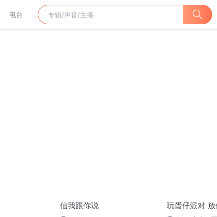
电台
仙我跟你说
玩蛋仔派对 