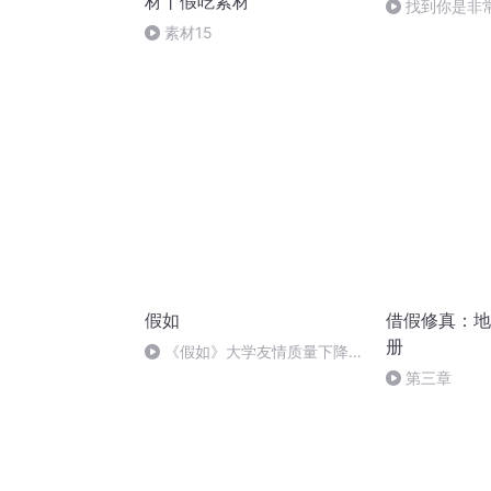
材丨假吃素材
找到你是非
素材15
假如
借假修真：地
册
《假如》大学友情质量下降?
别担心，我们还有“回忆杀”!
第三章