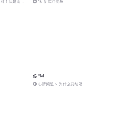
不对！我是南
16.新式红烧鱼
假FM
心情频道 × 为什么要结婚