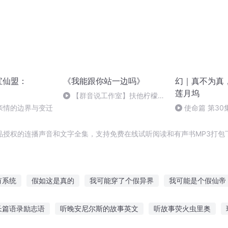
宝仙盟：
《我能跟你站一边吗》
幻｜真不为真
莲月坞
【群音说工作室】扶他柠檬茶
原著《我能跟你站一边吗》全一
亲情的边界与变迁
使命篇 第30
期
品授权的连播声音和文字全集，支持免费在线试听阅读和有声书MP3打包
有系统
假如这是真的
我可能穿了个假异界
我可能是个假仙帝
假的
假妻真爱
影后的假系统
假冒她老公
我好像得了个假
长篇语录励志语
听晚安尼尔斯的故事英文
听故事荧火虫里奥
我真的是个假皇子
这可能是个假系统
假如我有明天
我可