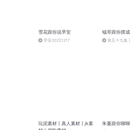
雪花跟你说早安
钺哥跟你摆成
早安20221217
第五十九集 
-四川袍哥的故
玩泥素材丨真人素材丨jk素
朱蔓跟你聊聊