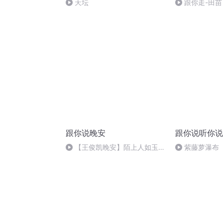
天坛
跟你走-田苗
跟你说晚安
跟你说听你说
【王俊凯晚安】陌上人如玉
紫藤萝瀑布
公子世无双