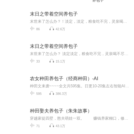
养包子
末日之带着空间养包子
末世来了怎么办？！淡定，淡定，粮食吃不完，灵泉喝不尽，遇险有空间，不怕，不怕。苏湄怀揣包子修修仙，种种田。苏湄：宝贝们，走！妈妈带你们去种田打怪...
86
42.6万
末日之带着空间养包子
末世来了怎么办？ 淡定淡定，粮食吃不完，灵泉喝不尽，遇险有空间，不怕，不怕。苏湄怀揣包子修修仙，种种田。
33
15.1万
农女种田养包子（经商种田）-AI
种田文来袭~~~~全文共595集。日更10-20集左右智能AI，非真人声 AI：艾琪-温柔女声音量：100语速：40背景音：...
595
386.3万
种田娶夫养包子（朱朱故事）
穿越家徒四壁，憨夫萌娃一双。 赚钱养家糊口，修屋挖井管家。 养猪养鸡养鸭，种田种地种瓜。 盖大棚做美食，开铺子有钱花。 娶得好夫一个，闲言碎语睬他。 斗奸商破诡计，有依仗德权势。 夫妻和睦无双，聚美名传佳话。 憨夫说...
71
43.1万