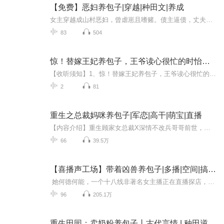
【免费】恶妇养包子|穿越|种田文|养成
女主穿越成山村恶妇，曾虐崽且嗜赌。债主逼债，丈夫解围。她目睹家人艰辛后决心改变，为孩子做饭。此时婆婆上门索要养老钱，矛盾再起。看女主如何改写人生，修复家庭关系。
83
504
惊！替嫁王妃养包子，王爷读心很忙的时怡叶凌风
【收听须知】1、惊！替嫁王妃养包子，王爷读心很忙的时怡叶凌风2、由于音频节目更新的比较慢，如想快速阅读小说文字版的全部章节，请在微信中搜索公/众/号【黑葡萄文学】，关注后，并在公/众/号中回复：【870】，便可快速阅读小说文字版全集。（注意：需要...
2
81
重生之总裁妈咪养包子|军恋|高干|萌宝|直播
【内容介绍】重生顾家女总裁X深情不改兵哥哥前世，她放弃了亲情，放弃了友情，放弃了儿女，却终没换回她想要的爱情。今生，她是IR的总裁，照顾家人，生养一对古灵精怪的龙凤胎，却再没奢望过爱情。可是月老却和她开了个玩笑，给她牵了一条红线……这辈子你...
66
39.5万
【喜播声工场】带着凶兽养包子|多播|空间|搞笑|爽文
她何德何能，一个十八线非著名女主播正在直播探店，那是她努力了好久才得到的探店机会，想着在店门口和直播间的家人们多互动一会，就那么一会，就被高空坠落的花盆砸了头。倒下去的时候她还看到直播间有人带节奏说她作秀无下限，她还想着这次没准能混个...
96
205.1万
重生田园：卖奶粉养包子丨古代言情 | 种田逆袭养萌娃