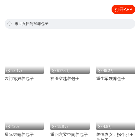
打开APP
末世女回到70养包子
28.1万
627.6万
46.2万
农门寡妇养包子
神医穿越养包子
重生军嫂养包子
4308
19.9万
4.6万
星际锦鲤养包子
重回六零空间养包子
彪悍农女：拐个邪王