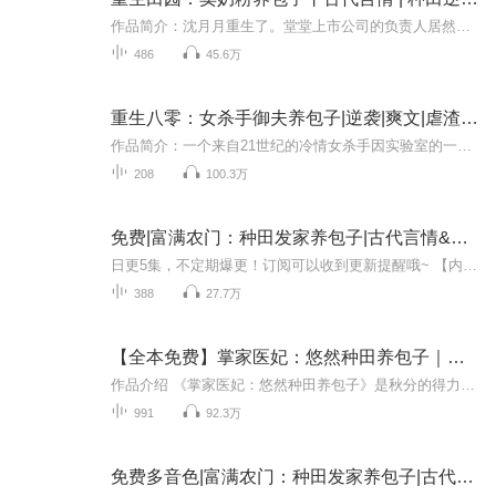
作品简介：沈月月重生了。堂堂上市公司的负责人居然变成了村口人人看不上的蛮野村妇。这村妇原本好吃懒做，脾气乖戾，还带着一个只知道压榨的极品娘家，搞的家徒四壁，那是穷的叮当响啊。就更别说家里的相公早就对她没有感情了。既然已经穿越过来，回路无...
486
45.6万
重生八零：女杀手御夫养包子|逆袭|爽文|虐渣|多人有声剧
作品简介：一个来自21世纪的冷情女杀手因实验室的一次爆炸，穿越到上世纪80年代的贫农家。人还没喘过气，就知道自己被重男轻女的原主爹娘一千块卖给了一个带着前女友拖油瓶的残废。可是，可是，这残废长得好帅啊！出事前还是最可爱的兵哥哥。既温柔体贴又...
208
100.3万
免费|富满农门：种田发家养包子|古代言情&穿越&种田文
日更5集，不定期爆更！订阅可以收到更新提醒哦~ 【内容简介】 穿越古代小镇，杜月娘，一个被卖的穷苦女孩，以骨雕技艺起家。她的智慧治愈了丈夫李逸桃弟弟的顽疾，精湛的手艺引来众人瞩目。然而，看似平凡的猎户之家暗藏深海，李逸桃的真实身份引出层层谜...
388
27.7万
【全本免费】掌家医妃：悠然种田养包子｜美食萌娃｜宫闱宅斗｜穿越种田
作品介绍 《掌家医妃：悠然种田养包子》是秋分的得力之作。这部小说你可以当成美食番来看，其中也涉及了爱情部分，关于角色的选定，真的是很有喜剧效果。当你真的聚焦到根源上，你会发现挺多有意思的转折，会有很多让你喜欢的小幽默，完全就是沉浸式的体验...
991
92.3万
免费多音色|富满农门：种田发家养包子|古代言情&穿越&种田文&轻松