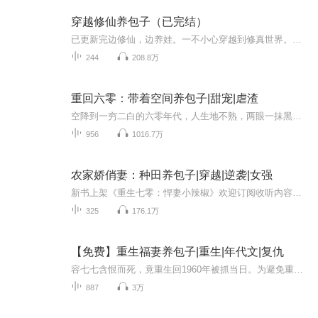
穿越修仙养包子（已完结）
已更新完边修仙，边养娃。一不小心穿越到修真世界。一不小心揣了个娃。一不小心得到了空间。本书女主光环大，且非爽文。主播从156章开始使用收音器，前期用的耳机，声音比较小，希望大家多多包涵。
244
208.8万
重回六零：带着空间养包子|甜宠|虐渣
空降到一穷二白的六零年代，人生地不熟，两眼一抹黑。唐唯唯有抱紧大腿不松手，只等八月十五月圆夜，天门大开回现代。 某个月圆夜，两只萌娃病怏怏喊娘，她抱着滚烫的小身板不忍撒手…… 某个月圆夜，硬汉垂死病中起不来，抱着她香软的小身板死活不撒手…...
956
1016.7万
农家娇俏妻：种田养包子|穿越|逆袭|女强
新书上架《重生七零：悍妻小辣椒》欢迎订阅收听内容简介 穿越成农家女，娘家靠不住，婆家是奇葩！不怕不怕，开荒种田卖山货，有了钱她立马远走高飞。谁曾想，死了的男人居然回来了，还心狠手辣的断了她一个又一个的好姻缘！
325
176.1万
【免费】重生福妻养包子|重生|年代文|复仇
容七七含恨而死，竟重生回1960年被抓当日。为避免重蹈覆辙，让孩子有个干净身份，她用金戒指与看守交易成功逃离。重生后的她将如何改写自己和孩子的命运，开启全新人生？
887
3万