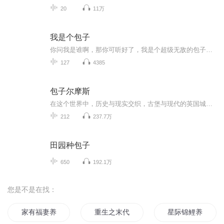
20
11万
我是个包子
你问我是谁啊，那你可听好了，我是个超级无敌的包子。我知道你想说什么，你想说不就是一个包子吗？不，不，我可不是普通的包子，我是一个有追求的包子。不管在什么时候，在什么情况下，我的出场势必是气势磅礴的…… 我想给你讲一个非常棒的故事，这字字句...
127
4385
包子尔摩斯
在这个世界中，历史与现实交织，古堡与现代的英国城市并存。一位聪明勇敢、充满好奇心的名叫迈克的美国小学生，在一次学校组织的英国古堡探险活动中，无意中穿越到了一个充满迷雾的伦敦街头，那里正是福尔摩斯时代的英国。迈克在伦敦街头上正好碰到了福尔...
212
237.7万
田园种包子
650
192.1万
您是不是在找：
家有福妻养花养草养包子
重生之末代帝王养包子
星际锦鲤养包子