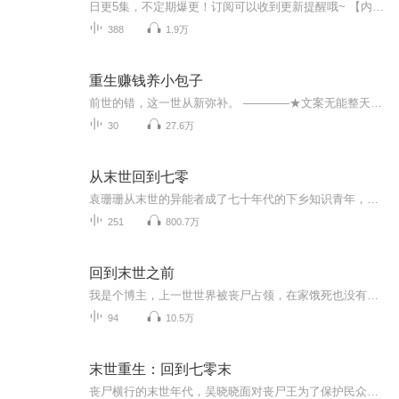
日更5集，不定期爆更！订阅可以收到更新提醒哦~ 【内容简介】 在尘封的山村，穷猎户李逸桃为弟李莲生的病痛所迫，迎娶了命运多舛的杜月娘。月娘凤凰涅槃，决心以手工艺对抗宿命。两颗心在患难中相融，李逸桃以坚韧守护，月娘以创业之路编织希望。他们并肩...
388
1.9万
重生赚钱养小包子
前世的错，这一世从新弥补。 ————★文案无能整天趴趴走。 林年重生了，他只想过简单地日子，所以他想法挣钱，并且改变自己，却一不小心吓走某人。既然走了，他林年也不稀罕，决定再见面做朋友，但是某人这前世的错，这一世从新弥补。 ————★文案无能整天趴趴走。 林年重生了，他只想过简单地日子，所以他想法挣钱，并且改变自己，却一不小心吓走某人。既然走了，他林年也不稀罕，决定再见面做朋友，但是某人这样是要闹样？什么，一夜风流后，肚子里有了娃…… 样是要闹样？什么，一夜风流后，肚子里有了娃…… 前世的错，这一世从新弥补。 ————★文案无能整天趴趴走。 林年重生了，他只想过简单地日子，所以他想法挣钱，并且改变自己，却一不小心吓走某人。既然走了，他林年也不稀罕，决定再见面做朋友，但是某人这样是要闹样？什么，一夜风流后，肚子里有了娃…… 前世的错，这一世从新弥补。 ————★文案无能整天趴趴走。 林年重生了，他只想过简单地日子，所以他想法挣钱，并且改变自己，却一不小心吓走某人。既然走了，他林年也不稀罕，决定再见面做朋友，但是某人这样是要闹样？什么，一夜风流后，肚子里有了娃……
30
27.6万
从末世回到七零
袁珊珊从末世的异能者成了七十年代的下乡知识青年，与异母弟弟包袱款款投奔建设农村的洪炉中，可还没等她大展身手，就碰上冤家对头。 许言森：你们袁家害我失去工农兵大学的名额，你这女人要怎么赔偿我？ 袁珊珊：有本事找社会，别迁怒我一弱女子。 许言森：弱女子？（用眼睛怀疑地瞄向弱女子身后奄奄一息的野猪）
251
800.7万
回到末世之前
我是个博主，上一世世界被丧尸占领，在家饿死也没有等到救援，意外重生，这一次，我要带上我的父母，存物资，创造安全屋，苟到最后，这一次真的能这么顺利吗？
94
10.5万
末世重生：回到七零末
丧尸横行的末世年代，吴晓晓面对丧尸王为了保护民众而死。却意外发现自己再次醒来，竟然来到了曾经传说中的“黄金年代”，没有杀戮，没有丧尸，只是这时候吃得有点儿差，穿也穿不暖。没关系，我的木系异能也一起回来了。就在这个炫烂的黄金年代，开启新的...