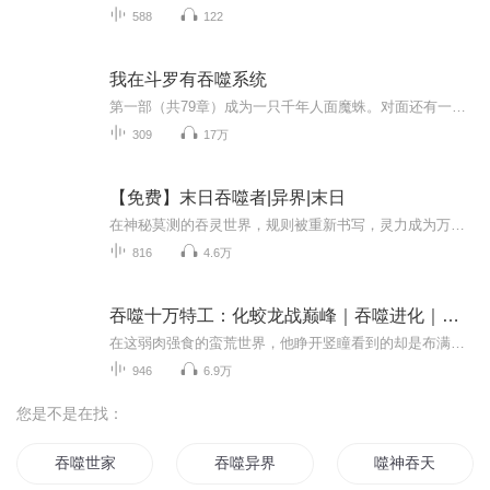
588
122
我在斗罗有吞噬系统
第一部（共79章）成为一只千年人面魔蛛。对面还有一个自称唐三的家伙在追杀我，要我做他的第三魂环！我是该打还是该跑？很急的，在线等！第二部（175章）宁霄本以为这辈子只能抱紧荣荣小富婆大腿靠脸吃饭，武魂觉醒日，觉醒了一把刀，意外激活超级暴击系统...
309
17万
【免费】末日吞噬者|异界|末日
在神秘莫测的吞灵世界，规则被重新书写，灵力成为万物之尊。主角，一位年轻无畏的勇者，凭借独特的吞噬灵力之法，在这片奇幻疆域中展开了惊心动魄的冒险。无论是咆哮山林的凶兽，还是隐匿暗处的妖邪，都成为他成长路上的“补给”。每一次战斗都是生死博弈...
816
4.6万
吞噬十万特工：化蛟龙战巅峰｜吞噬进化｜变异狂潮
在这弱肉强食的蛮荒世界，他睁开竖瞳看到的却是布满鳞片的蛇躯。别人穿越都是天潢贵胄，他却成了连野兽都能欺凌的菜花蛇。当那个神秘声音响起时，他毫不犹豫吞噬了洞窟深处那道盘踞千年的龙影。鳞甲化蛟角，蛇尾生龙爪——每吞噬一个强者，血脉便朝着洪荒...
946
6.9万
您是不是在找：
吞噬世家
吞噬异界
噬神吞天