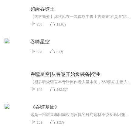
超级吞噬王
【内容简介】沐秋风在一次偶然中将上古奇兽‘吞灵兽’吃了下去，从此得到其体内的所有灵魂能力。每一次吞噬，都会得到崭新的能力，都会更加接近极度牛X。第一次偶然的吞噬，居然为他带来了新的灵魂能力，从此原本平凡的生活发生了重大转折。吞噬的灵魂越多...
256
11.6万
吞噬星空
638
61万
吞噬星空|从吞噬开始爆装备|衍生
【很多听众留言本专辑原作者大量水词，380集后主播大量删除文本水词和无关剧情解释等内容完善剧情推进和听感。】关注！订阅！爆更！首先感谢您的收听，本书日更5-10集。关注订阅持续爆更！白夜穿越吞噬星空世界，杀怪就能爆装备。和罗峰做兄弟，接受混沌城...
844
262.3万
《吞噬基因》
这是一部聚集基因霸权与反抗的科幻题材小说及基因垄断的未来世界节目内容:贫民窟的低等基因者雷恩，因濒死时吞下一支废弃基因样本意外获得吞噬基因的力量，却也背负着身体随时异化崩溃的诅咒。他在逃亡与抗争中结识伙伴，从只求自保的小人物，一步一步成长...
131
1.2万