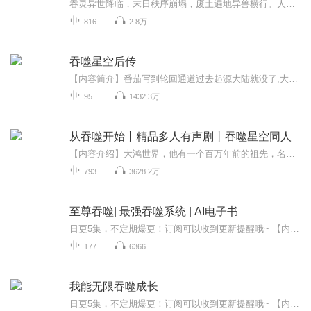
吞灵异世降临，末日秩序崩塌，废土遍地异兽横行。人类风独行觉醒吞噬异能，湮灭万物瞬转灵力。独闯废土吞噬成尊，杀伐果断横扫千军，不组队、不圣母、孤身走天涯。一路吞噬凶兽、碾压强敌、揭开末世秘辛，从凡人逆天崛起，以狠绝姿态登顶巅峰，成就吞噬至...
816
2.8万
吞噬星空后传
【内容简介】番茄写到轮回通道过去起源大陆就没了,大大们肯定看的不过瘾吧，蓝蓝也看的不过瘾。就让蓝蓝来揭开起源大陆的面纱。喜欢作者浅蓝雪域的多支持，喜欢咖啡播讲多多指教。文字版权方：阅文听书【作者简介】浅蓝雪域【购买须知】1、本作品为付费有...
95
1432.3万
从吞噬开始丨精品多人有声剧丨吞噬星空同人
【内容介绍】大鸿世界，他有一个百万年前的祖先，名叫姜子牙！吞噬星空，他有一个同学，是罗峰！雪鹰领主，他有一个哥哥，叫做雪鹰无限流超强设定，吞噬星空同人文，爆爽来袭！【作者/主播】 作者：大日浴东海主播：王旺仙辈喜马拉雅A级主播，叁拾刻度资深...
793
3628.2万
至尊吞噬| 最强吞噬系统 | AI电子书
日更5集，不定期爆更！订阅可以收到更新提醒哦~ 【内容简介】 宇宙本源融于魂，吞噬印记！噬灵圣体本天成，吞噬天地！七口天芒神刀（死亡、毁灭、轮回、生命....），每一把不仅代表着一种强大的力量，而且还隐藏着一个不为人知的神秘！太极图、盘古幡，...
177
6366
我能无限吞噬成长
日更5集，不定期爆更！订阅可以收到更新提醒哦~ 【内容简介】 在一个突变事件后，平凡青年钟阳觉醒了超凡之力。他不仅清除了威胁，还赢得了政府的支持。随着力量的增长，钟阳意识到自己能改变世界。他决定利用这份力量，建立属于自己的新秩序。面对各方阻...