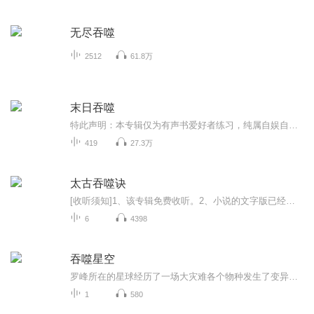
无尽吞噬
2512
61.8万
末日吞噬
特此声明：本专辑仅为有声书爱好者练习，纯属自娱自乐，意在锻炼演播能力，故本专辑不做任何收费及商业用途使用，如有侵权请告知！即刻删除！谢谢！
419
27.3万
太古吞噬诀
[收听须知]1、该专辑免费收听。2、小说的文字版已经全部都更新完了。由于音频节目更新的比较慢，如想快速阅读小说文字版的全部章节，请在微信中搜索公中号[七喵文学]，关注后，回复[ 115 ]便可快速阅读小说文字版全集。(注意:需要在公中号中回复才有效哦)
6
4398
吞噬星空
罗峰所在的星球经历了一场大灾难各个物种发生了变异阴阳差错下如风得到了陨墨星主人的传承，成为了世界三大强者之一。然而，在某次事件中罗峰不幸失去肉身于是他趁机取而代之成了新的星空吞噬巨兽，最终走向了宇宙。
1
580