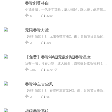
吞噬剑尊林白
小说介绍：一代少年英豪，逆天崛起，踩天骄，战群雄，诛群魔，灭众神，一路逆战，成就绝世剑帝！ “这个世界，注定要在我的脚下瑟瑟发抖！” 【收听须知】1、吞噬剑尊2、由于音频节目更新的比较慢，如想快速阅读小说文字版的全部章节，请在微信中搜索公/众...
5
3260
无限吞噬方凌
【收听须知】1、无限吞噬方凌2、由于音频节目更新的比较慢，如想快速阅读小说文字版的全部章节，请在微信中搜索公/众/号【黑葡萄文学】，关注后，并在公/众/号中回复：【838】，便可快速阅读小说文字版全集。（注意：需要在公/众/号中回复才有效哦）
2
206
【免费】吞噬神域|无敌剑域|吞噬星空
我有一域，可吞万物，逆天改命，强势崛起收听福利 1.首发50集，每天早上6点更新，不定期爆更。2.好评有礼:至7月31日，专辑评论区打出优质评价标签，并带有“已收听90%”标志的听友(如下图)，送专辑定制礼品一份，礼品将在下月初统一发放。3.百张月票召集令...
1389
1170.7万
吞噬神主古尘风
【收听须知】1、吞噬神主古尘风2、由于音频节目更新的比较慢，如想快速阅读小说文字版的全部章节，请在微信中搜索公/众/号【毛毛虫文学】，关注后，并在公/众/号中回复：【952】，便可快速阅读小说文字版全集。（注意：需要在公/众/号中回复才有效哦）
2
96
超级吞噬系统