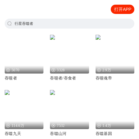
打开APP
行星吞噬者
5070
3328
2.9万
吞噬者
吞噬者/吞食者
吞噬魂帝
114.6万
7532
1.4万
吞噬九天
吞噬山河
吞噬基因