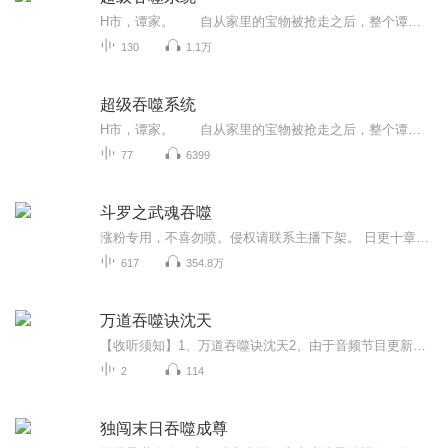
H市，谭家。 自从家里的宝物被抢走之后，整个谭家都已经乱成了一锅粥，谭老爷子坐在大厅，一边训斥着自己的几个儿子，一边也是痛心疾首地说道：“真是要气死我啊，你们这几个混球，叫你们找个东西都找不到，那可是我给芊芊准备的嫁妆，如果就这么丢了，...
130
1.1万
超级吞噬系统
H市，谭家。 自从家里的宝物被抢走之后，整个谭家都已经乱成了一锅粥，谭老爷子坐在大厅，一边训斥着自己的几个儿子，一边也是痛心疾首地说道：“真是要气死我啊，你们这几个混球，叫你们找个东西都找不到，那可是我给芊芊准备的嫁妆，如果就这么丢了，...
77
6399
斗罗之武魂吞噬
涨粉专用，不喜勿喷。侵权请联系主播下架。 日更十章。欢迎关注主播。
617
354.8万
万道吞噬诀沈天
【收听须知】1、万道吞噬诀沈天2、由于音频节目更新的比较慢，如想快速阅读小说文字版的全部章节，请在微信中搜索公/众/号【黑葡萄文学】，关注后，并在公/众/号中回复：【613】，便可快速阅读小说文字版全集。（注意：需要在公/众/号中回复才有效哦）
2
114
独闯末日吞噬成尊