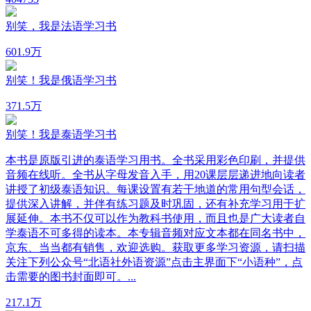
别笑，我是法语学习书
60
1.9万
别笑！我是俄语学习书
37
1.5万
别笑！我是泰语学习书
本书是原版引进的泰语学习用书。全书采用彩色印刷，并提供
音频在线听。全书从字母发音入手，用20课层层递进地向读者
讲授了初级泰语知识。每课设置有若干地道的常用句型会话，
提供深入讲解，并伴有练习题及时巩固，还有补充学习用于扩
展延伸。本书不仅可以作为教科书使用，而且也是广大读者自
学泰语不可多得的读本。本专辑音频对应文本都在同名书中，
京东、当当都有销售，欢迎选购。获取更多学习资源，请扫描
关注下列公众号“北语社外语资源”点击主界面下“小语种”，点
击需要的图书封面即可。...
21
7.1万