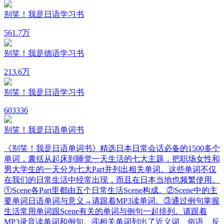
别笑！我是日语学习书
56
1.7万
别笑！我是德语学习书
21
3.6万
别笑！我是日语学习书
60
3336
别笑！我是日语单词书
《别笑！我是日语单词书》精选日本日常会话必备的1500多个
单词，囊括从起床到睡觉一天生活的七大主题，把职场女性和
男大学生的一天分为七大Part并列出相关单词。这些单词不仅
在我们的日常生活中经常出现，而且在日本当地也频繁使用。
①Scene各Part里都由五个日常生活Scene构成。②Scene中的主
要单词日语单词与意义→请跟着MP3读单词。③通过例句掌握
生活常用单词跟Scene有关的单词与例句一起排列。请跟着
MP3录音读单词和例句。④相关单词列出了近义词、俗语、反