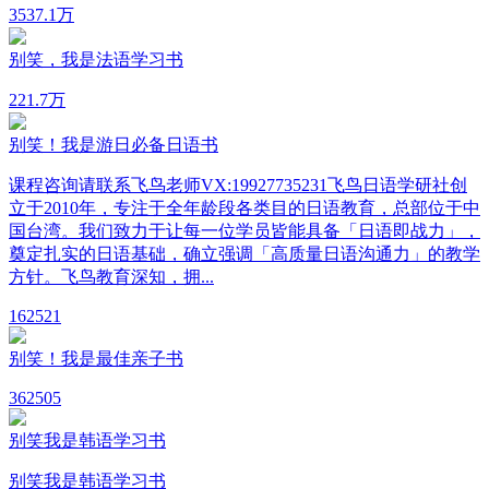
35
37.1万
别笑，我是法语学习书
22
1.7万
别笑！我是游日必备日语书
课程咨询请联系飞鸟老师VX:19927735231飞鸟日语学研社创
立于2010年，专注于全年龄段各类目的日语教育，总部位于中
国台湾。我们致力于让每一位学员皆能具备「日语即战力」，
奠定扎实的日语基础，确立强调「高质量日语沟通力」的教学
方针。飞鸟教育深知，拥...
16
2521
别笑！我是最佳亲子书
36
2505
别笑我是韩语学习书
别笑我是韩语学习书