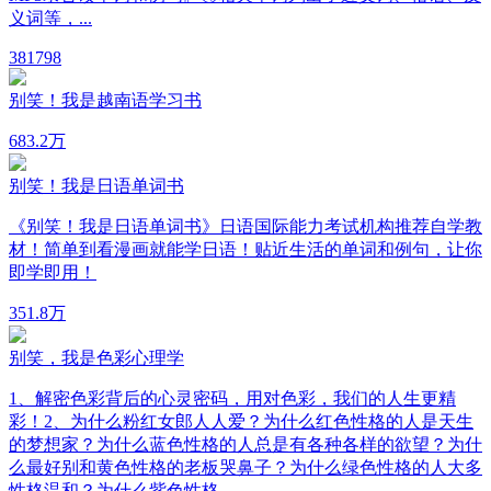
义词等，...
38
1798
别笑！我是越南语学习书
68
3.2万
别笑！我是日语单词书
《别笑！我是日语单词书》日语国际能力考试机构推荐自学教
材！简单到看漫画就能学日语！贴近生活的单词和例句，让你
即学即用！
35
1.8万
别笑，我是色彩心理学
1、解密色彩背后的心灵密码，用对色彩，我们的人生更精
彩！2、为什么粉红女郎人人爱？为什么红色性格的人是天生
的梦想家？为什么蓝色性格的人总是有各种各样的欲望？为什
么最好别和黄色性格的老板哭鼻子？为什么绿色性格的人大多
性格温和？为什么紫色性格...