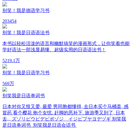
别笑！我是德语学习书
20
3454
别笑！我是日语语法书
本书以轻松活泼的语言和幽默搞笑的漫画形式，让你笑着也能
学好语法一部浅显易懂、超级实用的日语语法书！
52
19.1万
别笑！我是日语学习书
56
9万
别笑我是日语单词书
日本对你又恨又爱, 最爱 男同胞都懂得, 去日本买个马桶盖, 感
冒药 看个樱花 炮个女忧. 赶脚的恶补下. 旅游季又到了, 日本
去,,, ズゾリピウビデビポゾジ イジピプヤヨデヅギ 别笑我
是日语单词书 别笑我是日语会话书