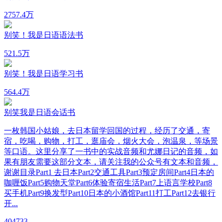
27
57.4万
别笑！我是日语语法书
52
1.5万
别笑！我是日语学习书
56
4.4万
别笑我是日语会话书
一枚韩国小姑娘，去日本留学回国的过程，经历了交通，寄
宿，吃喝，购物，打工，逛庙会，烟火大会，泡温泉，等场景
等口语。这里分享了一书中的实战音频和尤娜日记的音频，如
果有朋友需要这部分文本，请关注我的公众号有文本和音频，
谢谢目录Part1 去日本Part2交通工具Part3预定房间Part4日本的
咖喱饭Part5购物天堂Part6体验寄宿生活Part7上语言学校Part8
买手机Part9换发型Part10日本的小酒馆Part11打工Part12去银行
开...
40
4733