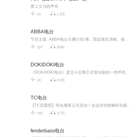
爱上义乌的声音
14
1.2万
ABBA电台
节目主题: ABBA电台主播介绍:嗨，我是璐见清晓。很高兴认识你们主播寄语:我们一起来聆听！总有一款你喜欢更新频率:日更
127
8360
DOKIDOKI电台
《DOKIDOKI电台》是北斗企鹅工作室自制的一档声优唠嗑广播节目 主播：李兰陵 刘明月
10
4.5万
TC电台
【TC雷霆吧】同名播客正式启动！在这里你能够听到最新的OKC赛后Reaction，从雷霆到全联盟的当下热门事件评论，还有机会参与到节目的企划中一起玩耍！
143
3.7万
fenderbass电台