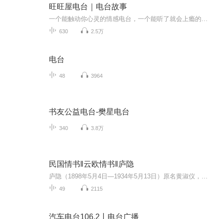
旺旺屋电台｜电台故事
一个能触动你心灵的情感电台，一个能听了就会上瘾的声音。每天用我们温暖的声音陪你和这个世界说一声晚安！创始人，电台主持人，歌手，作家等。
630
2.5万
电台
48
3964
书友公益电台-樊星电台
340
3.8万
民国情书‖云欧情书‖庐隐
庐隐（1898年5月4日—1934年5月13日）原名黄淑仪，又名黄英，福建省闽侯县南屿乡人。笔名庐隐，有隐去庐山真面目的意思。中国五四时期著名的作家。曾与冰心、林徽因齐名并被称为“福州三大才女”。1928年，庐隐认识了比她小九岁的清华大学的学生——一位乐...
49
2115
汽车电台106.2丨电台广播