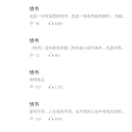
情书
这是一封有温度的情书，也是一张有色彩的糖纸； 你能听到记忆深处的悸动，也能找到时光拐角的甜蜜~ 情书不只描绘爱情，所有深情都值得记录 我们表达内心的声音，也渴望遇见最初的自己。 校园、电台、故事、影集…… 在《情书》，我们将遇见写成诗，将纯粹化为词， 陪你倾听那些温柔了岁月的故事。
96
5259
情书
《情书》是作家岩井俊二的长篇小说代表作，也是经典电影《情书》原著。两个同名同姓的藤井树，两张穿越时空却惊人相似的少女面孔，牵出一段珍藏在岁月深处的初恋。即使经历岁月的洗礼，真挚的感情也不会磨灭，生命是短暂的，而爱是永恒的。作者简介岩井俊...
12
467
情书
有情有义
277
1.3万
情书
爱有不同，人生也有不同。在不同的人生中寻找共同的朋友!
110
8332