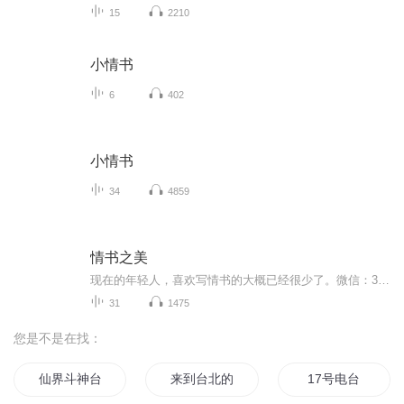
15
2210
小情书
6
402
小情书
34
4859
情书之美
现在的年轻人，喜欢写情书的大概已经很少了。微信：370840134，这是一个快餐化的时代，也是一个键盘化的时代。越来越多的人习惯于通过手机或者网络，向对方传达电报式的信息。“亲，我爱你，你爱我吗？”“如果你爱我，我们就去开房；如果不爱，那就趁早滚...
31
1475
您是不是在找：
仙界斗神台
来到台北的梦想
17号电台