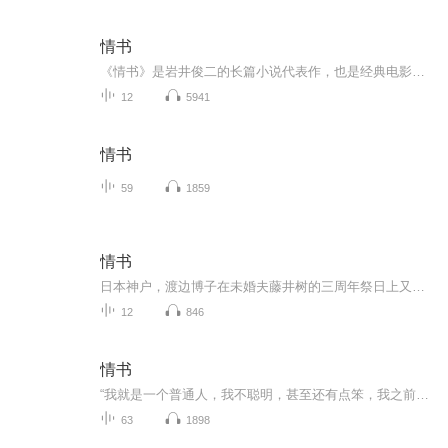
情书
《情书》是岩井俊二的长篇小说代表作，也是经典电影《情书》原著。 故事由一个同名同姓的误会开始，通过两个女孩书信的交流，以含情脉脉的笔触，展现了两段纯真如水的爱情。 有一个可以想念的人，就是幸福。岩井俊二以不动声色的干净笔触，将一去不复返的...
12
5941
情书
59
1859
情书
日本神户，渡边博子在未婚夫藤井树的三周年祭日上又一次陷入到悲痛和思念之中。博子在藤井树的中学同学录里找到了他在小樽市读书时的地址。由于抑制不住对爱人的怀念，博子按着这个地址给远在天国的藤井树寄去了一封充满问候和思念的书信。不可思议的是，...
12
846
情书
“我就是一个普通人，我不聪明，甚至还有点笨，我之前还一直觉得我很优秀，只是自己不努力，可是努力了发现和不努力没什么两样。原来我真的很普通。”我是一个农村出生的孩子，我是一个平凡而普通的小镇青年，曾经的我迷茫而自卑，接受不了我很平凡很普通...
63
1898