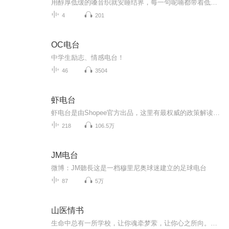
用醇厚低缓的嗓音织就安睡结界，每一句呢喃都带着低音炮独有的磁性共鸣。没有急促节奏，只有慢下来的温柔絮语，像晚风拂过耳畔，似深海包裹身心，抚平白日躁动，引导意识慢慢沉潜，陪你在沉静氛围里卸下疲惫，安稳坠入甜梦。
4
201
OC电台
中学生励志、情感电台！
46
3504
虾电台
虾电台是由Shopee官方出品，这里有最权威的政策解读，最全面的运营策略介绍
218
106.5万
JM电台
微博：JM聽長这是一档穆里尼奥球迷建立的足球电台
87
5万
山医情书
生命中总有一所学校，让你魂牵梦萦，让你心之所向。这是一封写给山医的情书，信中情谊千千万，心中最美是山医。【山西医科大学微电台】