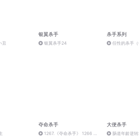
银翼杀手
杀手系列
小丑
银翼杀手24
任性的杀手（
夺命杀手
大便杀手
生
1267.《夺命杀手》 1266 红
肠道年龄逆转