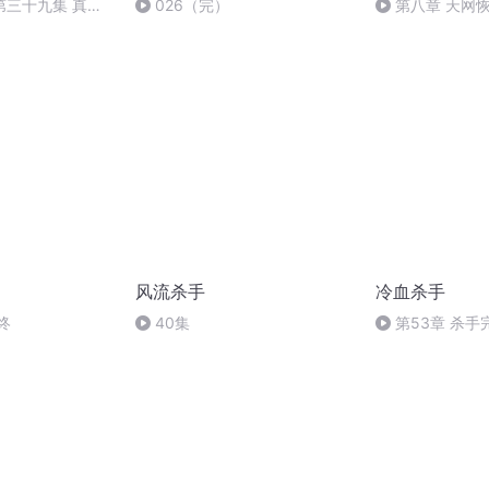
第三十九集 真相
026（完）
第八章 天网
 完
风流杀手
冷血杀手
终
40集
第53章 杀手