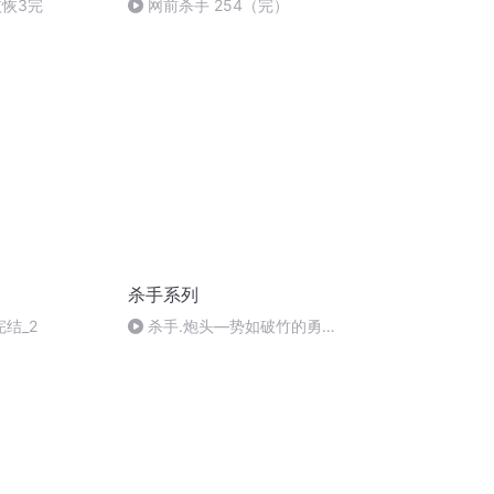
恢恢3完
网前杀手 254（完）
杀手系列
完结_2
杀手.炮头—势如破竹的勇气
第二十二节