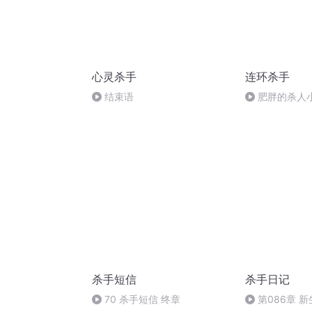
心灵杀手
连环杀手
结束语
肥胖的杀人
杀手短信
杀手日记
70 杀手短信 终章
第086章 新