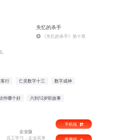
失忆的杀手
《失忆的杀手》第十章
载。
侠客行
亡灵数字十三
数字成神
字
数字球徒
火影之数字人声
软件哪个好
六到12岁听故事
喜欢听姐姐讲故事
汤圆原创故事在线听
手机端
企业版
员工学习，企业买单
电脑端