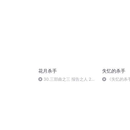
花月杀手
失忆的杀手
30.三部曲之三 报告之人 26
《失忆的杀
泣血发声 （终）