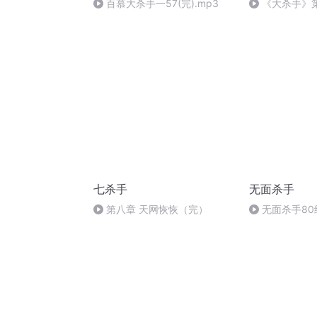
百慕大杀手一57(完).mp3
《大杀手》
大白 下 第一部
七杀手
无面杀手
第八章 天网恢恢（完）
无面杀手80