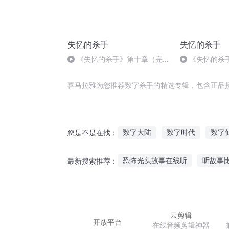
失忆的杀手
失忆的杀手
《失忆的杀手》第十章（完
《失忆的杀
结）
喜马拉雅为您推荐数字杀手的精选专辑，包含正品
数字大陆
数字时代
数字
您是不是在找：
数字芯片
全民数字化
数
恐怖光头故事在线听
听故事
最新搜索推荐：
数字化生命体
少儿故事神话在线听
正义故
大人喜欢听的奥特曼故事
江
云剪辑
开放平台
在线音频剪辑神器