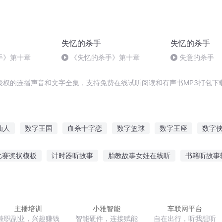
失忆的杀手
失忆的杀手
手》第十章
《失忆的杀手》第十章
失意的杀手
授权的连播声音和文字全集，支持免费在线试听阅读和有声书MP3打包下
仙人
数字王国
血杀十字恋
数字篮球
数字王座
数字
字阴影
数字新纪元
数字生命之我本非神
数字武侠
死亡数
比赛奖状模板
计时器听故事
胎教故事女娃在线听
书籍听故事
事儿童故事在线听
网易云听故事说书搞笑
听故事app免费下载
湖故事评书免费听
猫咪汤姆故事免费听
主播培训
小雅智能
车联网平台
兼职副业，兴趣赚钱
智能硬件，连接赋能
自在出行，听我想听