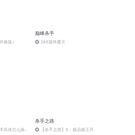
巅峰杀手
伴奏版）
386最终覆灭
杀手之路
术具体怎么操
【杀手之路】6：极品猴王丹