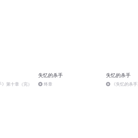
脸赵勇（完）
作？
失忆的杀手
失忆的杀手
手》第十章（完）
终章
《失忆的杀手