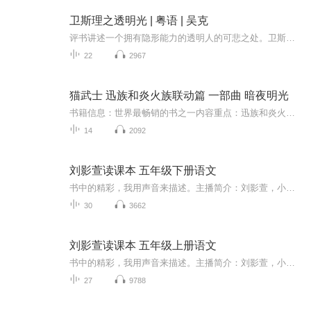
卫斯理之透明光 | 粤语 | 吴克
评书讲述一个拥有隐形能力的透明人的可悲之处。卫斯理的好朋友远在埃及的水利工程师——王俊，在进行当地迁移古庙工程的时候，发现一个神秘的黄铜箱子。因为知道好朋友喜欢奇异的事物，所以将箱子赠送给卫斯理。因打开箱子的古锁所费须时，卫斯理只好拜托...
22
2967
猫武士 迅族和炎火族联动篇 一部曲 暗夜明光
书籍信息：世界最畅销的书之一内容重点：迅族和炎火族结盟了，族群变得非常厉害，但却有一股力量将族群瓦解，被星族选中七只猫是否能完成任务，重建族群呢？主播介绍：我今年十岁，猫武士迷，刚会写微型小说，不喜勿喷推荐人群：成人和小孩都可以看
14
2092
刘影萱读课本 五年级下册语文
书中的精彩，我用声音来描述。主播简介：刘影萱，小学五年级学生，热爱播音朗诵，多次在语言类比赛中获得奖项。希望站在小学生的视角，把语文书上的每一篇课文的精彩用自己的声音诠释出来。让聆听者有“身临其境”的感受是小萱萱追求的目标。
30
3662
刘影萱读课本 五年级上册语文
书中的精彩，我用声音来描述。主播简介：刘影萱，小学五年级学生，热爱播音诵读，多次获得语言表演类比赛一等奖。希望站在小学生的视角，把语文书上的每一篇课文的精彩用自己的声音诠释出来。让聆听者有“身临其境”的感受是小萱萱追求的目标。
27
9788