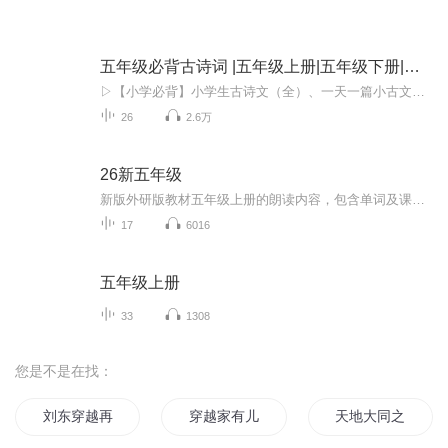
五年级必背古诗词 |五年级上册|五年级下册|古诗文
▷【小学必背】小学生古诗文（全）、一天一篇小古文（365篇）、小学生文言文（小古文100篇）、唐诗300首▷【初中小四门】生物、地理、道法、历史▷【初中古诗文】中考古诗文60篇、初中古诗文138篇（上册+下册)▷【高中必背】高中古诗文72篇、古文观止100篇...
26
2.6万
26新五年级
新版外研版教材五年级上册的朗读内容，包含单词及课文的磨耳朵与领读
17
6016
五年级上册
33
1308
您是不是在找：
刘东穿越再穿越
穿越家有儿女之成为刘星
天地大同之刘云传