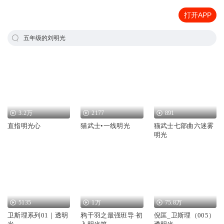
打开APP
五年级的刘明光
3.2万
2177
891
直指明光心
猫武士•一线明光
猫武士七部曲六迷雾
明光
5135
1万
75.8万
卫斯理系列01｜透明
鸦千羽之最强班导·初
倪匡_卫斯理（005）