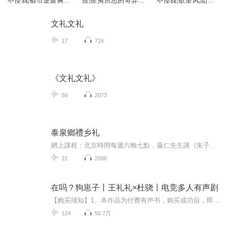
不怪我|都市逆袭爽
怪|匪夷所思的奇异事
不怪我|欲望风流|绝
文|多人剧
件合集|惊悚
世兵王|爽文
文礼文礼
17
716
《文礼文礼》
59
2073
泰泉鄉禮乡礼
網上課程：北京時間每週六晚七點，藎仁先生講《朱子家禮》。週五晚七點，經禮堂禮記答疑及《泰泉鄉禮》。 請加入qq群：370494014（朱子家禮研習會） 禮記錄音每週二傳到：http://www.ximalaya.com/#/25852249/album/2639239 家禮錄音：http://www.tudou...
21
2586
在吗？狗崽子丨王礼礼×杜骁丨电竞多人有声剧
【购买须知】1、本作品为付费有声书，购买成功后，即可收听。2、版权归原作者所有，严禁翻录成任何形式，严禁在任何第三方平台传播，违者将追究其法律责任。3、如在充值／购买环节遇到问题，您可通过页面右上方按钮，将页面分享至微信内使用微信支付完成购...
124
50.7万