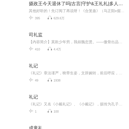
摄政王今天退休了吗|古言|守护&王礼礼|多人有声剧
其他好听的！先订阅了再说呀！《合笼蛊》（马正阳x倔强的小红）《我乘风雪》（倔强的小红x吴晛）《大理寺卿只想办案》（胡良伟x魅影）============================【购买须知】1、本作品为付费有声书，购买成功后，即可收听。2、版权归原作者所有，严禁翻...
395
629.6万
司礼监
【内容简介】莫欺少年穷，我叔魏忠贤。——傲骨出品，必属精品。【作者/主播】作者：傲骨铁心，网络小说作家。主播：五彩蛙【购买须知】1、部分集数可免费试听，具体以专辑播放页为准。2、版权归原作者所有，严禁翻录成任何形式，严禁在任何第三方平台传播...
410
4.4万
礼记
《礼记》章法谨严，映带生姿，文辞婉转，前后呼应，语言整饬而多变，是“三礼”之一、“五经”之一，“十三经”之一。自东汉郑玄作“注”后，《礼记》地位日升，至唐代时尊为“经”，宋代以后，位居“三礼”之首。《礼记》中记载的古代文化史知识及思想学...
49
1938
礼记
《礼记》又名《小戴礼记》、《小戴记》，据传为孔子的七十二弟子及其学生们所作，西汉礼学家戴圣所编，是中国古代一部重要的典章制度选集，共二十卷四十九篇 ，主要记载了先秦的礼制，体现了先秦儒家的哲学思想（如天道观、宇宙观、人生观）、教育思想（如个人修身、教育制度、教学方法、学校管理）、政治思想（如以教化政、大同社会、礼制与刑律）、美学思想（如物动心感说、礼乐中和说），是研究先秦社会的重要资料 ，是一部儒家思想的资料汇编 。《礼记》章法谨严，映带生姿，文辞婉转，前后呼应，语...
1
100
成童礼