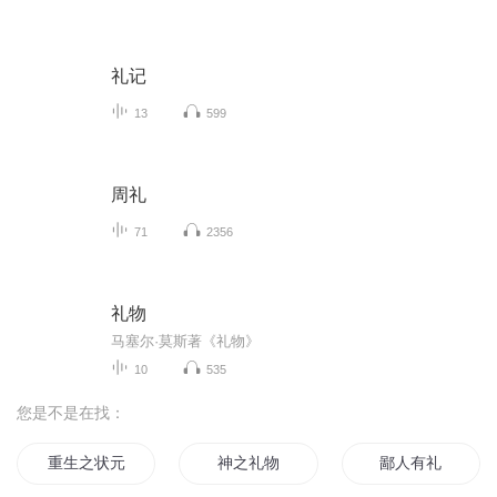
礼记
13
599
周礼
71
2356
礼物
马塞尔·莫斯著《礼物》
10
535
您是不是在找：
重生之状元有礼
神之礼物
鄙人有礼