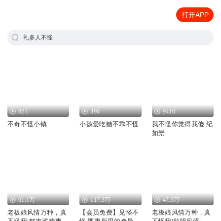
打开APP
礼多人不怪
923
396
9410
不奇不怪小镇
小孩爱吃糖不乖不怪
我不怪你觉得我傻 纪
如景
61.1万
117.3万
47.3万
老板娘风情万种，真
【会员免费】见怪不
老板娘风情万种，真