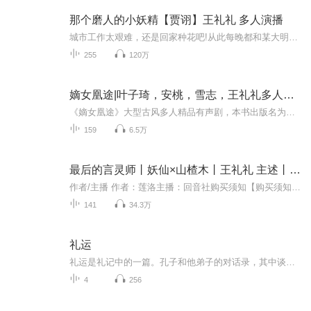
那个磨人的小妖精【贾诩】王礼礼 多人演播
城市工作太艰难，还是回家种花吧!从此每晚都和某大明星有“不可告人的秘密”，他真是羞羞的~可是一-亲吻就梦醒.. . .这叫他怎么开车撩男神?罗志梵表示:我真的不是妖孽贱货啊，我只是想睡个好觉!某男神:“你天天勾引我，调戏我...，还不给我亲亲! ”.家里来...
255
120万
嫡女凰途|叶子琦，安桃，雪志，王礼礼多人精品有声剧
《嫡女凰途》大型古风多人精品有声剧，本书出版名为《凰途》作者：木子玲，畅销书作家，出版有作品《凰途》《凤凰于飞》等多部作品。【作品简介】她是深闺嫡女，善良聪慧，却遭继母算计；她巧用心计，步步为营，卷入四子夺嫡的混乱时局，却惹当朝皇子竟相...
159
6.5万
最后的言灵师丨妖仙×山楂木丨王礼礼 主述丨多人有声剧
作者/主播 作者：莲洛主播：回音社购买须知【购买须知】1、本作品为付费有声书，购买成功后，即可收听。2、版权归原作者所有，严禁翻录成任何形式，严禁在任何第三方平台传播，违者将追究其法律责任。3、如在充值／购买环节遇到问题，您可通过页面右上方按...
141
34.3万
礼运
礼运是礼记中的一篇。孔子和他弟子的对话录，其中谈到古代的理想社会，什么是大同，什么是小康。
4
256