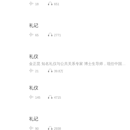
18
651
礼记
65
2771
礼仪
金正昆 知名礼仪与公共关系专家 博士生导师，现任中国人民大学国际关系学院外交学系主任，礼仪与公共研究中心主任。主要从事外交学、传播学、礼仪学与公共关系学研究。
21
39.8万
礼仪
145
4715
礼记
90
2938