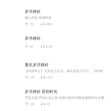
岁月静好
随心所想 有感而发
29
3833
岁月静好
64
3.4万
重生岁月静好
【内容简介】大东北小生活，家长里短小日子。【作者/主播】作者：烤土豆主播：请修改昵称_12【购买须知】1、本作品为付费有声书，前34集为免费试听，购买成功后，即可收听，可下载重复收听。2、版权归原作者所有，严禁翻录成任何形式，严禁在任何第三方平...
175
1.6万
岁月静好 音韵时光
节目主题:声动心灵之旅:经典与新作的朗读盛宴时光主播:灵珊916献给所有爱好朗读的朋友有缘相遇的听众朋友们，大家好！我是本朗读专辑的主播 『灵珊』。我热爱朗读，声音是我的画笔，文字是我的颜料。我将用真挚的情感和优美的嗓音，为您描绘一个个精彩的世...
222
1万