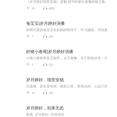
《岁月静好现世安稳》是畅 销书作家白落梅的散文集。 主要内容是作者旅游途中的 随笔心得，作者以禅意写红 尘，以妙语道人生，将旅途 的所见所思所感以唯美的文 字记录在册，使得旅游不只 是简单的游玩放松，更具有 涤荡心灵的功效。书稿内容 诗意唯美，品格高雅，是当 代不可多得的散文佳作。
43
4050
兔宝宝|岁月静好演播
软萌可爱的兔宝宝在妈妈的陪伴下，学习蹦跳、寻找食物、认识世界。它天真懵懂，对一切充满好奇，用小小的身影温暖着身边的每一个人。
7
204
好猪小卷尾|岁月静好演播
小猪小卷尾善良又勤劳，从不偷懒，乐于帮助伙伴。它用真诚与热心对待身边每一个朋友，收获了大家的喜爱，成为最受欢迎的小伙伴。
7
233
岁月静好，现世安稳
白落梅，原名胥智慧。栖居江南，简单自持。心似兰草，文字清淡。
13
702
岁月静好，别来无恙
惟愿, 岁月静好, 许你浅笑