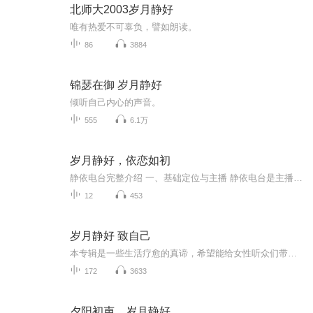
北师大2003岁月静好
唯有热爱不可辜负，譬如朗读。
86
3884
锦瑟在御 岁月静好
倾听自己内心的声音。
555
6.1万
岁月静好，依恋如初
静依电台完整介绍 一、基础定位与主播 静依电台是主播静依打造的治愈系情感深夜电台，主打「岁月静好，一恋如初」、网易云等音频平台上线，2020年正式推出专辑系列，属于单人独白类夜听栏目。主播静依声线温柔舒缓，语速平缓，自带安抚感，非常适合睡前、...
12
453
岁月静好 致自己
本专辑是一些生活疗愈的真谛，希望能给女性听众们带来生活的方向，做最好的自己，做一个优雅的女子
172
3633
夕阳初声，岁月静好