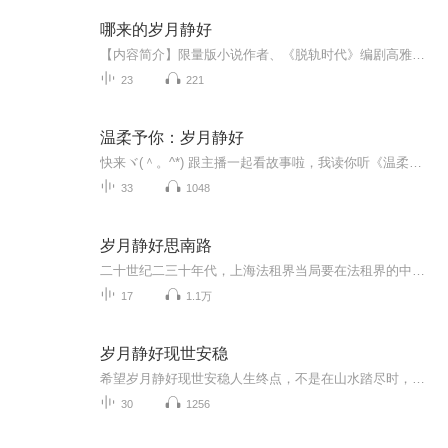
哪来的岁月静好
【内容简介】限量版小说作者、《脱轨时代》编剧高雅楠全新力作，三个中年少女与若干优质渣男的动人传说。白丽、陆薇和古琪三个性格迥异的女生，是相识超过20年的闺蜜，当年在校园里她们一个学霸、一个校花、一个田径场上俏娇娃。如今学霸白丽已当妈，校花...
23
221
温柔予你：岁月静好
快来ヾ(＾。^*) 跟主播一起看故事啦，我读你听《温柔予你：岁月静好》是一部校园成长治愈小说，讲述了内向女孩斐七从灰暗生活中逐渐走出、学会微笑与爱的故事。当封闭的内心被一个素未谋面的网友叩响，当枯燥的校园生活被三个性格迥异的男生闯入，斐七开...
33
1048
岁月静好思南路
二十世纪二三十年代，上海法租界当局要在法租界的中心打造一片齐整的“东方巴黎”，因而立于法租界核心的思南路，接受了法兰西的浪漫情怀熏陶，方圆一公里内的独立式花园洋房，都是经过精心规划的欧式洋房，讲究艺术性，砖石结构，外加每户一个楼前的小花...
17
1.1万
岁月静好现世安稳
希望岁月静好现世安稳人生终点，不是在山水踏尽时，亦不是在生命结束后，而是于放下包袱的那一刻。当你真的放下纵算一生云水漂泊，亦可淡若清风，自在安宁。点开音频尽量听完听不完也请动动小手把开关键拉到80％在此谢过亲们啦
30
1256