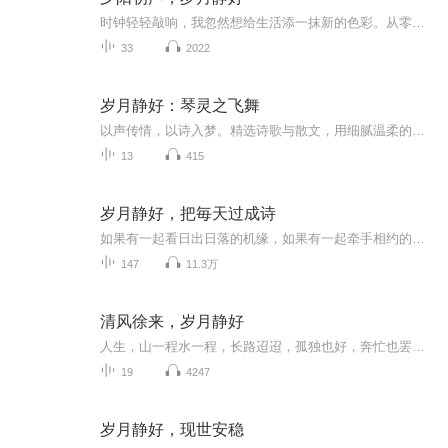
时钟轻轻敲响，我忽然想给生活添一抹新的色彩。从零开始学有声演播，像个懵懂的学生握着话筒，把对文字的热爱、对生活的感悟，悄悄藏进每一段声音里。这是我的第一本专辑，没有华丽的技巧，只有最真诚的尝试 —— 用声音重新认识世界，也重新遇见自己。愿...
33
2022
岁月静好：琴灵之飞舞
以声传情，以诗入梦。精选诗歌与散文，用细腻温柔的演绎，带你走进文字深处。愿每一次播放，都能让心灵慢下来，在诗意中遇见宁静与美好。
13
415
岁月静好，把毎天过成诗
如果有一起看日出日落的机缘，如果有一起牵手相约的宿命，那么，请春风明月为证，我要轻轻的告诉你：岁月静好！ 感受四季时光静享流年美景
147
11.3万
清风徐来，岁月静好
人生，山一程水一程，长路迢迢，孤独也好，奔忙也罢，都是一种自我的成全，愿我的声音做你们最温暖的陪伴.....
19
4247
岁月静好，现世安稳