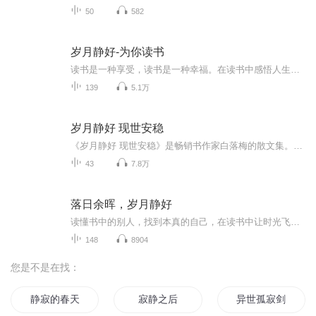
50
582
岁月静好-为你读书
读书是一种享受，读书是一种幸福。在读书中感悟人生，在读书中学会思考，在读书中快乐成长……
139
5.1万
岁月静好 现世安稳
《岁月静好 现世安稳》是畅销书作家白落梅的散文集。主要内容是作者旅游途中的随笔心得，作者以禅意写红尘，以妙语道人生，将旅途的所见所思所感以唯美的文字记录在册，使得旅游不只是简单的游玩放松，更具有涤荡心灵的功效。书稿内容诗意唯美，品格高雅，...
43
7.8万
落日余晖，岁月静好
读懂书中的别人，找到本真的自己，在读书中让时光飞度，是最优雅的老去方式
148
8904
您是不是在找：
静寂的春天
寂静之后
异世孤寂剑神