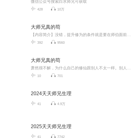
微信公众号搜索白水师兄可获取
428
10万
大师兄真的苟
【内容简介】没错，提升修为的条件就是要在师伯面前亲师父一口。萧然狠下心！“啵！”恭喜，您的修为已提升至炼体十阶！【作者/主播】作者：我想吃排骨主播：九章有声【购买须知】1、部分集数可免费试听，具体以专辑播放页为准。2、版权归原作者所有，严禁...
392
9560
大师兄真的苟
萧然很不解，为什么自己的修仙跟别人不太一样。别人穿越，上来就是战神系统，而他是大冒险系统。别的系统开局就附赠穿越大礼包，而他的大冒险只会让他去做各种猥琐之事，比如在师伯面前亲师父一口别人上修仙课都是御剑飞行，各种五花八门的仙法对抗，而他...
10
701
2024天天师兄生理
41
4.9万
2025天天师兄生理
41
7742