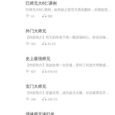
巳师兄大6仁课例
巳师兄大6仁课例，如有缺少是官方系统删除，后期发现会补上，记得收藏关注
12
382
外门大师兄
【内容简介】苟王的外表下有一颗浪荡的心。朴实却掩盖不了他的有趣灵魂。被逼着走向这个世界的大舞台。从此，世人发出狂吼，“牛批！”（无敌文！主角有点怂浪蠢以及自嗨，有时也很莽！）【作者/主播】作者：就是不吃鱼主播：老腰儿【购买须知】1、本作品...
451
81.3万
史上最强师兄
【内容简介】燕赵歌第一次穿越，穿到了武道文明繁盛至极的异世界，一头撞进包罗万象，遍收天下经典的神宫藏书楼里，但随后便是一场天地大劫，连神宫也破灭了。接下来居然第二次穿越，灵魂来到了同一个世界，不知多少年后的时代。人们发掘承载破灭之后残存...
827
679.4万
玄门大师兄
【内容简介】穿越洪荒，成为盘古大脑。尔后紫霄宫开拜师鸿钧，成为鸿钧首徒，为玄门大师兄，护卫玄门。【作者/主播简介】作者：孤我为王，网络小说作家。主播：亚丽z【购买须知】1、本作品为付费有声书，前30集为免费试听，购买成功后，即可收听，可下载重...
160
195.7万
境缘师兄谈打坐