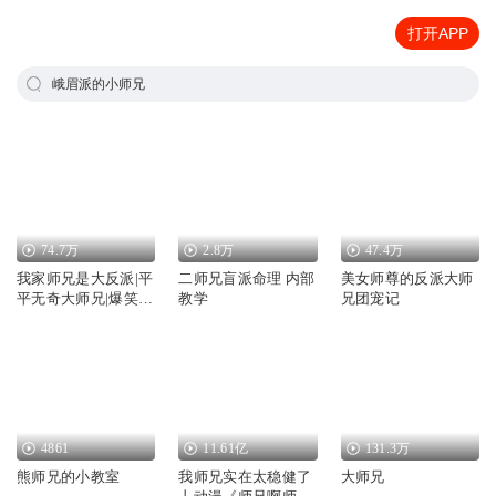
打开APP
峨眉派的小师兄
74.7万
2.8万
47.4万
我家师兄是大反派|平
二师兄盲派命理 内部
美女师尊的反派大师
平无奇大师兄|爆笑修
教学
兄团宠记
仙文
4861
11.61亿
131.3万
熊师兄的小教室
我师兄实在太稳健了
大师兄