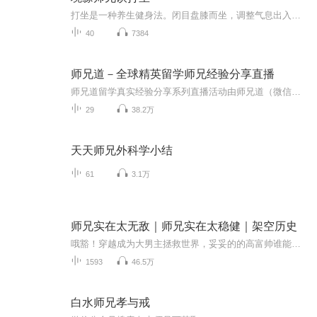
打坐是一种养生健身法。闭目盘膝而坐，调整气息出入，手放在一定位置上，不想任何事情。打坐又叫“盘坐”、“静坐”。在佛教中叫“禅坐”或“禅定”，是佛教禅宗必修的。盘坐又分自然盘和双盘、单盘。打坐既可养身延寿，又可开智增慧。在中华武术修炼中，...
40
7384
师兄道－全球精英留学师兄经验分享直播
师兄道留学真实经验分享系列直播活动由师兄道（微信号：shixiongdao）主办。师兄道连接最优秀的海外师兄姐，借助社群直播、视频一对一等新学习技术体验，帮助想去留学或者正在留学的你们解决留学路上一切问题，GET新技能。目前，我们平台上已经有来自全球...
29
38.2万
天天师兄外科学小结
61
3.1万
师兄实在太无敌｜师兄实在太稳健｜架空历史
哦豁！穿越成为大男主拯救世界，妥妥的的高富帅谁能奈我何哈哈哈哈！！！停，停，停，有没有搞错，别人穿越都是buff加满，我穿越成了一个路人甲，说好的主角光环呢，没有魔法，没有命运的青睐，甚至没有成为故事主角的光环，自嘲地接受了自己路人甲的命运...
1593
46.5万
白水师兄孝与戒