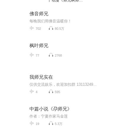
丨动漫《师兄啊师
兄》原著丨司徒小大
大领衔演绎
佛音师兄
每晚我们用佛音温暖你！
702
80.5万
枫叶师兄
77
2768
我师兄实在
仅供交流娱乐，欢迎加扣群 13113249...
4
595
中篇小说《尕师兄》
作者：宁夏作家马金莲
19
5.3万