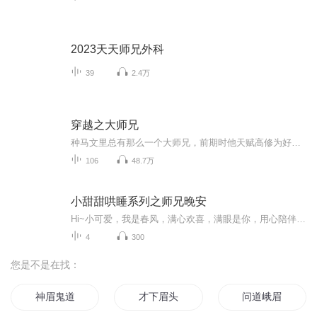
2023天天师兄外科
39
2.4万
穿越之大师兄
种马文里总有那么一个大师兄，前期时他天赋高修为好，外貌英俊，还有一个聪明可爱的小师妹做未婚妻，中期时，他措手不及的被毫不起眼的门派小弟子打败，从此跌落神坛，光辉不再，就连师妹也琵琶别抱，后期时，他不断黑化，由道入魔，成为反派大boss，却依然被主角毫不留情的推倒，或是永远封印，或是魂飞魄散，而秦墨一睁开眼就发现自己成为这个大师兄
106
48.7万
小甜甜哄睡系列之师兄晚安
Hi~小可爱，我是春风，满心欢喜，满眼是你，用心陪伴每一个真爱粉！茫茫喜马，与你有缘相遇，我不胜欢喜。我想在每一个你难熬的时刻陪伴你、在你独自疗伤的路上安抚你、在你内心浮躁的时刻宠爱你......真心希望我的用心陪伴能带给你无限的清甜与温暖。春风...
4
300
您是不是在找：
神眉鬼道
才下眉头
问道峨眉