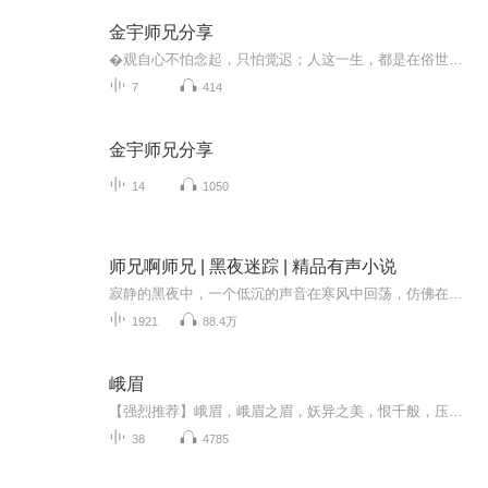
金宇师兄分享
�观自心不怕念起，只怕觉迟；人这一生，都是在俗世中沉浮、都是在得失中度过、该来的无法逃避、该走的无法挽留，人生既为过客，何须执着．．．
7
414
金宇师兄分享
14
1050
师兄啊师兄 | 黑夜迷踪 | 精品有声小说
寂静的黑夜中，一个低沉的声音在寒风中回荡，仿佛在呼唤着某个人的到来。漆黑的街道上，昏黄的路灯投下诡异的光影，笼罩着一片神秘的氛围。街角的阴影中，似乎隐藏着无数隐秘，等待着被揭开的面纱。突然，一阵冷风吹过，扬起了街道上的尘埃，令人不寒而栗...
1921
88.4万
峨眉
【强烈推荐】峨眉，峨眉之眉，妖异之美，恨千般，压抑破碎。【内容介绍】十三岁时，人称“美女蛇”的林菀茈，与萧亦枫产生情愫；十四岁时，她踏遍天涯只为寻他；十六岁时，她与他却已刀剑相向，萧亦枫和萧玉凝原来就是她命中注定要杀的黑白双魔；十九岁时，她死在他的剑下……她不惜用峨眉开启了强大的力量只为净化他身体的魔性……【主播/作者简介】作者：姬梦莹主播：李慧祥、黄瑜【购买须知】1、本书为付费有声书，单集0.5元，前10集免费试听，您也可以点击【立即购买】来购买全部集数。2、本...
38
4785