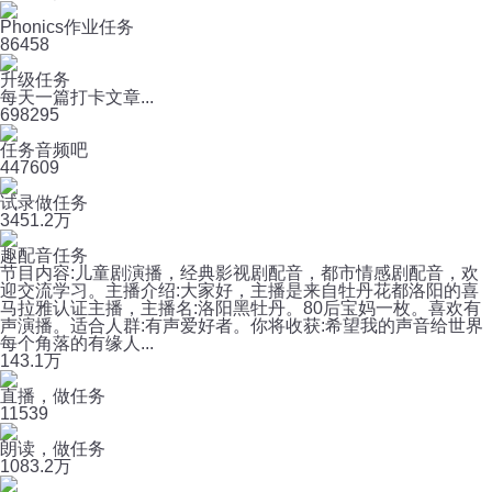
Phonics作业任务
8
6458
升级任务
每天一篇打卡文章...
69
8295
任务音频吧
44
7609
试录做任务
345
1.2万
趣配音任务
节目内容:儿童剧演播，经典影视剧配音，都市情感剧配音，欢
迎交流学习。主播介绍:大家好，主播是来自牡丹花都洛阳的喜
马拉雅认证主播，主播名:洛阳黑牡丹。80后宝妈一枚。喜欢有
声演播。适合人群:有声爱好者。你将收获:希望我的声音给世界
每个角落的有缘人...
14
3.1万
直播，做任务
11
539
朗读，做任务
108
3.2万