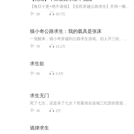
【每日十更+绝不请假】【全民穿越公路求生】开局一辆车，一根撬棍，还有一条望不到头的公路！
28
30.7万
猫小奇公路求生：我的载具是张床
一觉醒来，猫小奇穿越到公路求生游戏。别人开三轮、骑自行车，他绑定的载具——是一张床。幸运的是，他开出一张永久能力卡——【梦境时分】。日落必睡，梦中种田，收获的东西会出现在床底。白天推床赶路被嘲笑？晚上做梦种田偷偷变强！人人都在为吃喝发愁...
78
13.1万
求生欲
80
2.4万
求生无门
死了七次，还是杀了七次？答案就在连城三纪彦的悬疑推理小说“求生无门”中。本书将日记和告白的记述性诡计予以充分活用，创造出超越常识理解范围的谜团，以及令人惊悚、战栗的结局。 作者并籍多数登场人物和交替叙述的观点，吸引读者恍如身历其境般融入故事情节中，堪称本格推理小说的标杆。
30
2万
诡律求生