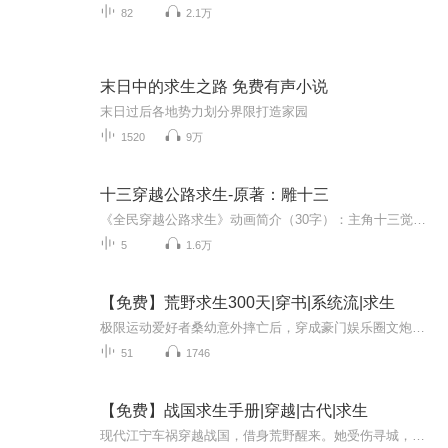
82
2.1万
末日中的求生之路 免费有声小说
末日过后各地势力划分界限打造家园
1520
9万
十三穿越公路求生-原著：雕十三
《全民穿越公路求生》动画简介（30字）：主角十三觉醒系统，公路求生开挂——别人啃树皮他吃烧烤，AK横扫雪人部落，终极目标成谜12。（注：简介融合系统设定、剧情高光及悬念，符合30字要求。）
5
1.6万
【免费】荒野求生300天|穿书|系统流|求生
极限运动爱好者桑幼意外摔亡后，穿成豪门娱乐圈文炮灰女配，绑定求生系统参加荒野求生综艺。原主未婚夫程昀首日将她抛弃，桑幼需存活300天以上夺冠，看她如何逆袭荒野。
51
1746
【免费】战国求生手册|穿越|古代|求生
现代江宁车祸穿越战国，借身荒野醒来。她受伤寻城，途中惊险不断。进城后救小娃娃，竟得知其为秦王孙之子嬴政。她抱上大腿，却因身处赵国且局势不妙而发愁，未来命运未卜。