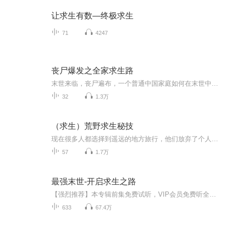
让求生有数—终极求生
71
4247
丧尸爆发之全家求生路
末世来临，丧尸遍布，一个普通中国家庭如何在末世中求生？没有空间，没有异能，有的只是普通人在末世中努力爆头求生，最贴近现实生活的中国版行尸走肉！！第一次做有声书，第一次写简介，也许不是那么吸引人，想推荐大家都去看看这个作者的书，也是一本在末世小说中以温暖人性为基调的书。
32
1.3万
（求生）荒野求生秘技
现在很多人都选择到遥远的地方旅行，他们放弃了个人的安逸，寻求挑战，试图在恶劣和极度艰难的环境中考验自己的能力。英国前皇家海军陆战队队员、户外生存专家戴夫皮尔斯到过全世界很多极其荒凉的地方，他的求生技能是基于他的亲身经历和实践得来的。这本实用指南为无畏的、勇于挑战的人提供了极为宝贵的求生技巧。这些技巧无论是在周末到树林中野营还是到地球上某些极其恶劣的环境下都是非常有价值的。*必须的装备---什么是你真正需要的*寻找你的道路---导航的技术*扎营的技术---庇护所、生火、打结以及刀具的使用*食物---寻踪、诱捕以及可食性实验*急救---掌握基本知识*救援---信号与报警*极地---与严寒做斗争*山地---翻山越岭*丛林---与野兽搏斗*沙漠---对付炎热*海洋---海岸以及海上求生作者:戴夫皮尔斯，英国前皇家海军陆战队队员，多家电视台及电影公司户外节目顾问，他经常与著名的户外探险家，布鲁斯帕里和贝尔格里尔斯合作。戴夫最值得一提的登山活动是于2003年5月从珠穆朗玛峰北坡登顶成功。
57
1.7万
最强末世-开启求生之路
【强烈推荐】本专辑前集免费试听，VIP会员免费听全集！每天早上5:00更新，订阅可以看到每日更新！一定要“订阅”才能第一时间收到通知哦！【内容简介】这是一个活着却死去的世界， 这是一个信仰坚定却崩溃的世界，这是一个应有尽有却一无所有的世界；我们...
633
67.4万