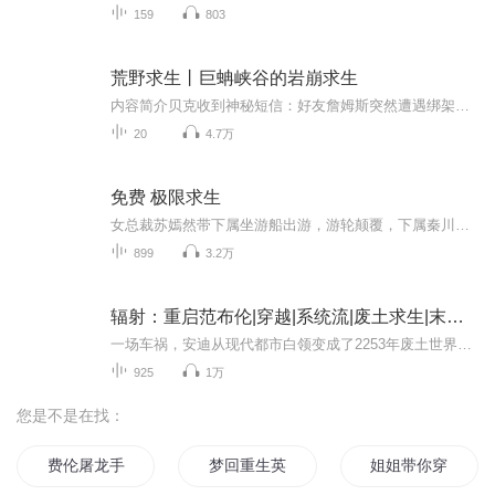
159
803
荒野求生丨巨蚺峡谷的岩崩求生
内容简介贝克收到神秘短信：好友詹姆斯突然遭遇绑架，下落不明。贝克和妹妹戴安即刻动身赶往哥伦比亚找寻詹姆斯，却被一个话痨出租车司机带到郊区山上…… 莫非眼前的火山正是詹姆斯留下的线索？犹豫之间，飞驰而来的卡车上冲下三名持械男子，将贝克和戴安劫持到绑匪的营地——詹姆斯居然也在那儿，而且，绑匪似乎无意伤害他们…… 他们到底受谁指使？他们到底要干什么？漫无边际的雨林该怎样逃离？...
20
4.7万
免费 极限求生
女总裁苏嫣然带下属坐游船出游，游轮颠覆，下属秦川以死相救双双得以存活，自此开始了荒岛求生之路。。。
899
3.2万
辐射：重启范布伦|穿越|系统流|废土求生|末日求生|科幻
一场车祸，安迪从现代都市白领变成了2253年废土世界的重刑犯！AI管理的蒂贝茨监狱突然暴动，神秘豆豆眼老范给了他战斗辅助系统"V模式"和物品储存功能。逃出监狱后，荒凉的戈壁中变异生物横行，安迪猎杀求生，结识感染神秘病毒的狱友史蒂芬。2077年的核战毁...
925
1万
您是不是在找：
费伦屠龙手册
梦回重生英伦
姐姐带你穿费伦