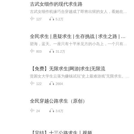
古武女细作的现代求生路
古武女细作机缘巧合穿越成了即将出狱的女人，看她在重获新生后，如何在陌生的时代生存！架空时代文，慢热，有一点小热血！
127
5.2万
全民求生 | 悬疑求生 | 生存挑战 | 求生之路 | 男频爽文
碧海，蓝天。一座只有十平米见方的小岛上，一个只有二十多岁的男子，躺在沙滩上。海水冲刷着他的腿。当一个海浪，猛的冲上岸，海水直接扑到了他的脸上。“咳咳！”男子被苦涩的海水呛醒。他一边咳嗽，一边从沙滩上爬了起来。然后他就有一些迷茫的看向了四...
803
31.2万
【免费】无限求生|网游|求生|无限流
贫困女大学生云落为赚钱试玩“史上最难游戏”无限求生。游戏难度极高，玩家被虐无数。她首次进入副本，与不同玩家组队，面对荒废别墅的神秘事件。能否成功存活并刷出道具，开启逆袭？
122
2664
全民穿越公路求生（原创）
24
3.6万
【完结】十三公路求生丨视频