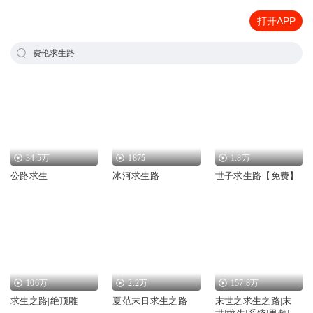
打开APP
费伦求生路
34.5万
1875
1.8万
公路求生
冰河求生路
世子求生路【免费】
106万
2.2万
157.8万
求生之路|绝顶雕
夏范末日求生之路
末世之求生之路|末