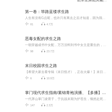
世|求生|系统|男频|丧
尸
第一卷：筚路蓝缕求生路
人生有没有G点呢，也许只有离去之后才知道，因为我们一直在奋斗，不会停止。但是大地有G点，这个事，只有云川知道，从一个即将走入婚姻殿堂的新郎，到5000年前的一个婴孩，这就是大地的玩笑。求生，是一种本能，只要有机会的话。吃虫子，其实挺香的，因为...
81
4.7万
恶毒女配的求生之路
一朝穿越成书中女配，万万没料到书中女主是重生的，想她这平白无故的为这女配受着所有的苦痛她就难受，最后她可是被书中女主弄成人彘啊，不行，得赶紧找个大腿来抱着，且看智商 不行的女配如何在女主的夹缝中求的生存。
98
23.7万
末日校园求生之路
【希望大家去看专辑《末日怪才》，正在火爆！】末日校园求生之路来了！
6
10.9万
掌门现代求生指南/素锦青袍演播、【多播】掌门现代求生指南/魂穿宗师的现代求生之路
一代茅山掌门凌霄子，于抗战末期为护苍生，慨然赴死，引雷阵与敌偕亡。 再睁眼，竟是百年之后。 昔日道法通玄的凌霄道长，成了现代社会中灵气稀薄、香火寥落的破落道观里一个人嫌狗厌的小废柴——凌玥。 看着欠费停水停电的通知，望着只会唉声叹气的师叔和...
147
2.3万