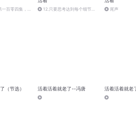
活着
活着
第一百零四集，传
12.只要思考达到每个细节，
尾声
过
目标就一定能实现
了（节选）
活着活着就老了--冯唐
活着活着就老了