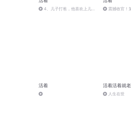
活着
活着
4、儿子打爸，他喜欢上儿子
震撼收官！
的媳妇
奇落幕不容错
活着
活着活着就老
人生在世