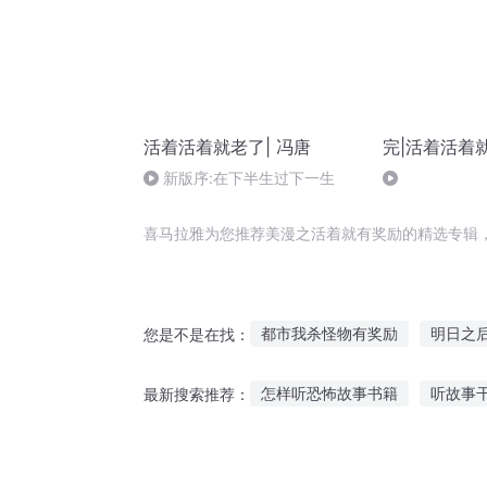
活着活着就老了| 冯唐
完|活着活着
新版序:在下半生过下一生
喜马拉雅为您推荐美漫之活着就有奖励的精选专辑
都市我杀怪物有奖励
明日之
您是不是在找：
宅在家里就可以获得奖励
美
怎样听恐怖故事书籍
听故事
最新搜索推荐：
人生处处有奖励
我直播就有
水下拥吻故事在线听
边走路
都市开局奖励十个亿