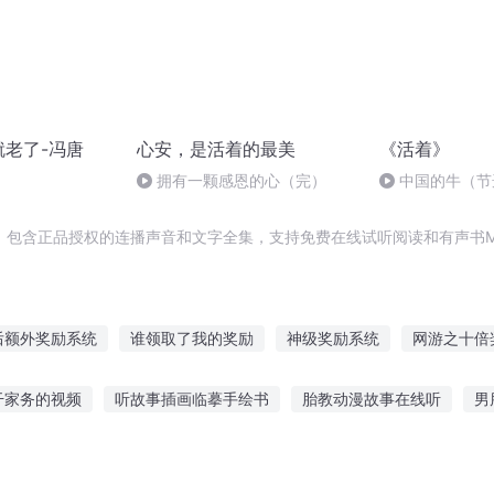
就老了-冯唐
心安，是活着的最美
《活着》
拥有一颗感恩的心（完）
中国的牛（节
，包含正品授权的连播声音和文字全集，支持免费在线试听阅读和有声书M
后额外奖励系统
谁领取了我的奖励
神级奖励系统
网游之十倍
漫里的抽奖系统
我看视频有奖励
都市奖励之天尊归来
我能获
干家务的视频
听故事插画临摹手绘书
胎教动漫故事在线听
男
奖励
签到奖励一个亿
超级人生之终生奖励系统
神奇宝贝我帮
边听的故事
讲话猫猫故事在线听
坐着听故事的小朋友
宝宝睡