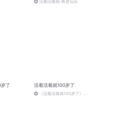
活着活着就-铁皮玩乐
0岁了
活着活着就100岁了
《活着活着就100岁了》
（韩） 金亨锡 著 孟锐涵 译