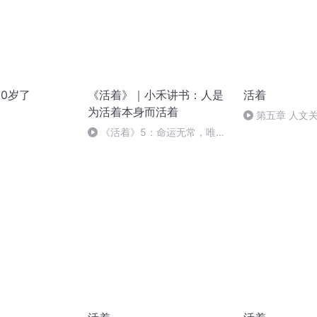
00岁了
《活着》｜小禾讲书：人是
活着
为活着本身而活着
第五章 人文
痛苦永恒快乐短
《活着》5：命运无常，唯有
活着