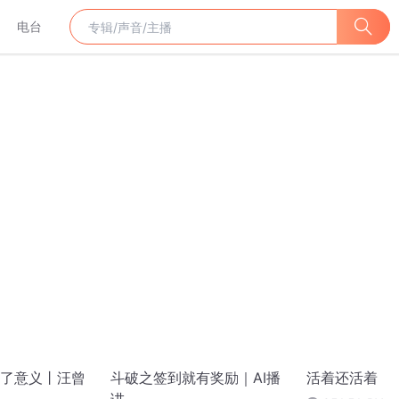
电台
了意义丨汪曾
斗破之签到就有奖励｜AI播
活着还活着