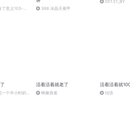
讲
051.51_BY
了意义103-人
368 冰晶天蚕甲
乐2
了
活着活着就老了
活着活着就10
芜一个半小时的撤
蜂麻燕雀
结语