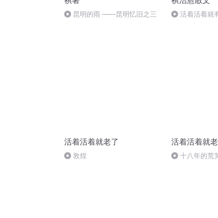
祺著
祺治愈散文
昆明的雨 ——昆明忆旧之三
活着活着就有
间有趣-自得其
活着活着就老了
活着活着就老
敦煌
十八年的荒
脱