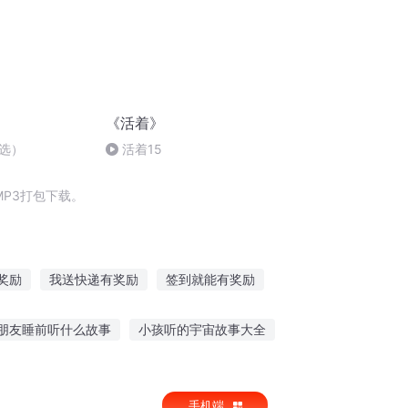
《活着》
选）
活着15
P3打包下载。
奖励
我送快递有奖励
签到就能有奖励
得奖励
我有一千万任务奖励
朋友睡前听什么故事
小孩听的宇宙故事大全
助别人有奖励
升级奖励系统
着时听故事
刚起床喜欢听什么故事
手机端