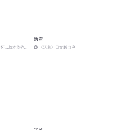
活着
关怀…叔本华@1
《活着》日文版自序
暂