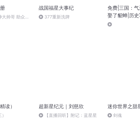
册
战国福星大事纪
免费|三国：
娶了貂蝉|历史
神大帅哥 助众多
377重新洗牌
种田
一生只爱化妆师
精读）
超新星纪元｜刘慈欣
迷你世界之甜
三）
【直播回听】附记：蓝星星
剑魂