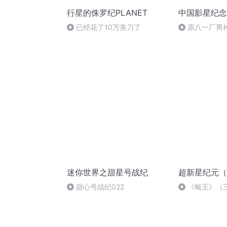
行星的侏罗纪PLANET
中国影星纪念
已经花了10万美刀了
原八一厂男
美女成明星 却
今86岁
迷你世界之甜星号战纪
超新星纪元（
甜心号战纪022
《蝇王》（