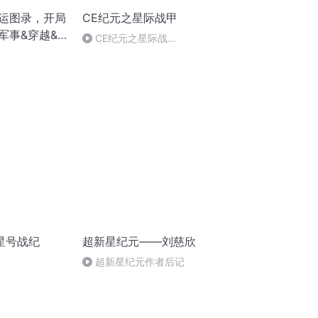
气运图录，开局
CE纪元之星际战甲
军事&穿越&
CE纪元之星际战
甲-291（完）
星号战纪
超新星纪元——刘慈欣
超新星纪元作者后记