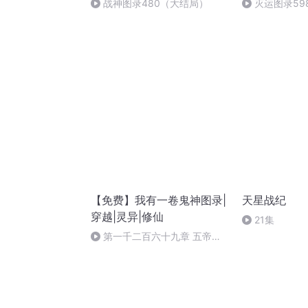
战神图录480（大结局）
灭运图录59
谢朋友们的收
【免费】我有一卷鬼神图录|
天星战纪
穿越|灵异|修仙
21集
第一千二百六十九章 五帝科
简，圣君显驾，我为幽冥主