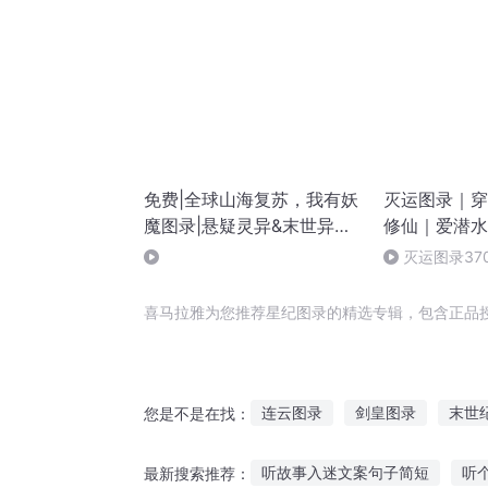
免费|全球山海复苏，我有妖
灭运图录｜穿
魔图录|悬疑灵异&末世异能
修仙｜爱潜水
灵异无敌召唤变身
澹 | 多人有
灭运图录37
季完结）
喜马拉雅为您推荐星纪图录的精选专辑，包含正品
连云图录
剑皇图录
末世
您是不是在找：
图腾纪传
仙魔纪元录
长
听故事入迷文案句子简短
听
最新搜索推荐：