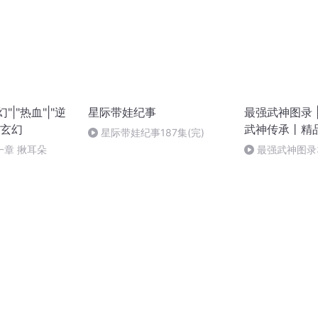
"|"热血"|"逆
星际带娃纪事
最强武神图录 
|玄幻
武神传承丨精
星际带娃纪事187集(完)
一章 揪耳朵
最强武神图录3