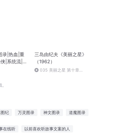
录|热血|重
三岛由纪夫《美丽之星》
侠|系统流|AI
（1962）
完结）
035 美丽之星 第十章
05（完）
载。
真图纪
万灵图录
神文图录
道魔图录
录
天元图录
红月纪年录
事在线听
以前喜欢听故事文案的人