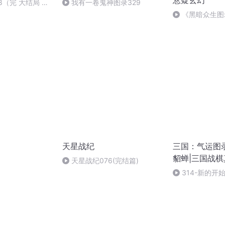
悬疑玄幻
8（完 大结局 感
我有一卷鬼神图录329
听！）
《黑暗众生图录
天星战纪
三国：气运图
貂蝉|三国战
天星战纪076(完结篇)
314-新的开