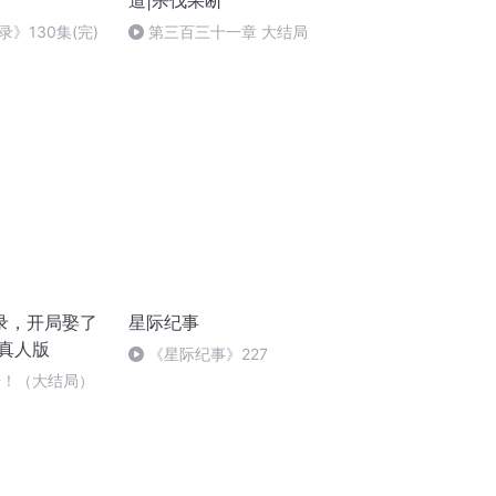
道|杀伐果断
》130集(完)
第三百三十一章 大结局
录，开局娶了
星际纪事
棋真人版
《星际纪事》227
始！（大结局）