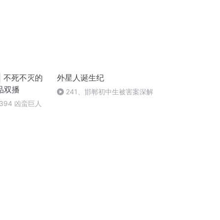
| 不死不灭的
外星人诞生纪
品双播
241、邯郸初中生被害案深解
94 凶蛮巨人