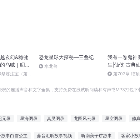
越玄幻&稳健
恐龙星球大探秘—三叠纪
我有一卷鬼神图
的乌贼｜叨马
生|仙侠|古典仙
水龙兽
声剧
专辑（第一季
0祭炼法宝（第一
第702章 绝顶
授权的连播声音和文字全集，支持免费在线试听阅读和有声书MP3打包下
纪元录
星海图录
真灵图录
龙图风云录
星空图录
修
生图录
神龙图录
我有一本神魔图录
图腾古纪
最强武神图
个故事白雪公主
鼎音汇听故事视频
听南美子讲故事
客家小故