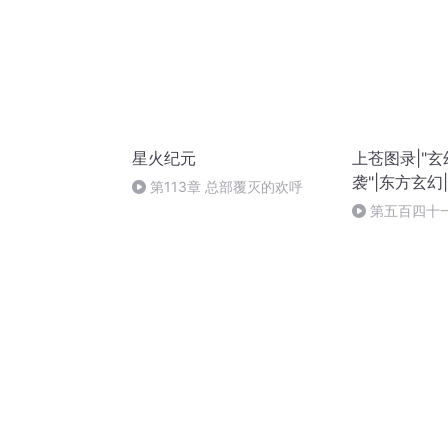
星火纪元
上苍图录|"玄幻
袭"|东方玄幻
第113章 总部覆灭的欢呼
第五百四十