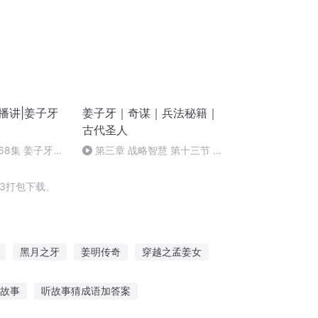
播讲|姜子牙
姜子牙｜奇谋｜兵法秘籍｜
古代圣人
68集 姜子牙封
第三章 战略智慧 第十三节 重
视农耕，富国之道
3打包下载。
黑月之牙
姜明传奇
穿越之孟姜女
战神
我师傅叫姜子牙
姜子牙修佛传奇
故事
听故事猜成语加答案