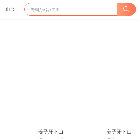
电台
姜子牙下山
姜子牙下山