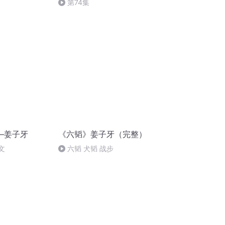
第74集
—姜子牙
《六韬》姜子牙（完整）
文
六韬 犬韬 战步