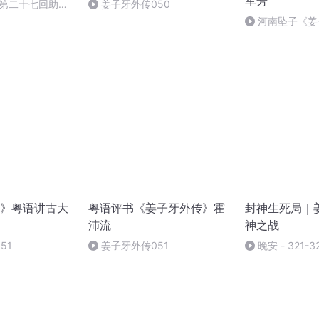
军芳
-第二十七回助周
姜子牙外传050
河南坠子《姜
芳
》粤语讲古大
粤语评书《姜子牙外传》霍
封神生死局｜
沛流
神之战
51
姜子牙外传051
晚安 - 321-