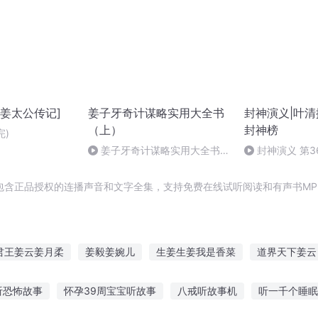
[姜太公传记]
姜子牙奇计谋略实用大全书
封神演义|叶清
（上）
封神榜
完)
姜子牙奇计谋略实用大全书-
封神演义 第3
第43集-战略智慧-重视农耕 富
神4
国之道（完）
包含正品授权的连播声音和文字全集，支持免费在线试听阅读和有声书MP
君王姜云姜月柔
姜毅姜婉儿
生姜生姜我是香菜
道界天下姜云
姜子牙我成了校园风云人物
姜夏的封神时代
血牙少年
龙牙
听恐怖故事
怀孕39周宝宝听故事
八戒听故事机
听一千个睡眠
古灵儿