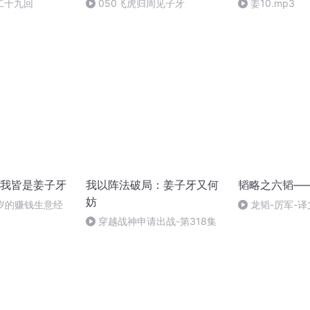
二十九回
050飞虎归周见子牙
姜10.mp3
我皆是姜子牙
我以阵法破局：姜子牙又何
韬略之六韬—
妨
岁的赚钱生意经
龙韬-厉军-译
穿越战神申请出战-第318集