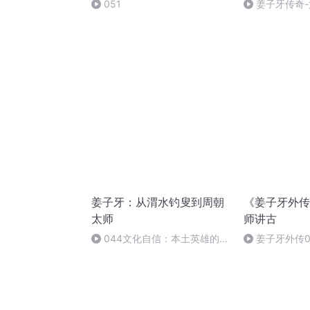
051
姜子牙传奇
灭商
姜子牙：从渭水钓叟到周朝
《姜子牙外传
太师
师讲古
044文化自信：本土英雄的当
姜子牙外传0
代价值与传播