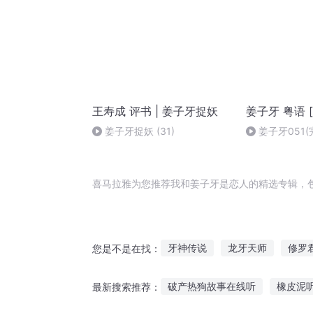
王寿成 评书 | 姜子牙捉妖
姜子牙 粤语 
姜子牙捉妖 (31)
姜子牙051(
喜马拉雅为您推荐我和姜子牙是恋人的精选专辑，
牙神传说
龙牙天师
修罗
您是不是在找：
姜子牙捉妖记
华夏姜十一
破产热狗故事在线听
橡皮泥
最新搜索推荐：
我叫路牙
姜汉风云
姜凡