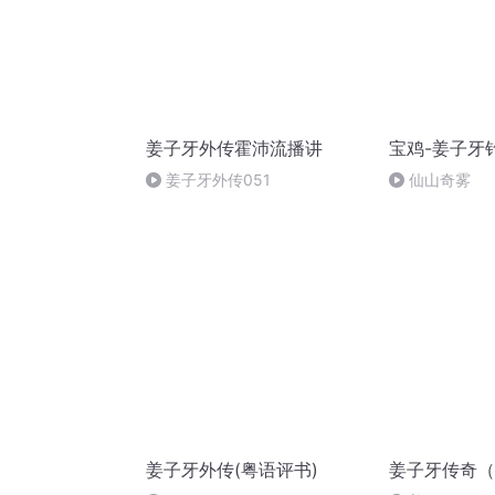
姜子牙外传霍沛流播讲
宝鸡-姜子牙
姜子牙外传051
仙山奇雾
姜子牙外传(粤语评书)
姜子牙传奇（