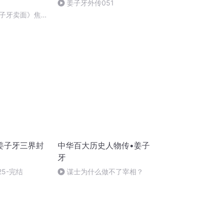
姜子牙外传051
子牙卖面》焦军
姜子牙三界封
中华百大历史人物传•姜子
牙
325-完结
谋士为什么做不了宰相？