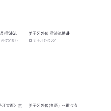
语)霍沛流
姜子牙外传 霍沛流播讲
外传51(终)
姜子牙外传051
子牙卖面》焦
姜子牙外传(粤语）--霍沛流