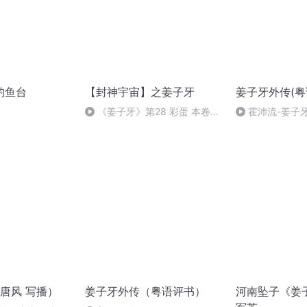
钓鱼台
【封神宇宙】之姜子牙
姜子牙外传(粤
《姜子牙》第28 彩蛋 本卷终
霍沛流-姜子牙
（完）
唐风 写播）
姜子牙外传（粤语评书）
河南坠子《姜