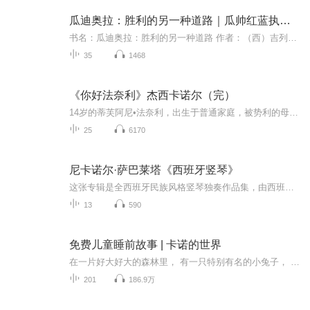
瓜迪奥拉：胜利的另一种道路｜瓜帅红蓝执教生涯全记录
书名：瓜迪奥拉：胜利的另一种道路 作者：（西）吉列姆·巴拉格[著], 陈中捷[译] 内容重点: 2012年以前瓜迪奥拉在巴塞罗那缔造传奇的教练生涯，以及离开巴萨短暂归隐和加盟拜仁前的一些故事。 推荐人群: 推荐巴萨球迷、瓜迪奥拉拥趸以及所有想对瓜迪奥拉一...
35
1468
《你好法奈利》杰西卡诺尔（完）
14岁的蒂芙阿尼•法奈利，出生于普通家庭，被势利的母亲送去布拉德利贵族学校，当作攀附权贵的跳板。美丽的法奈利如愿融入贵族圈子，成为众人追捧的万人迷，却没有人知道她内心的孤独。在一次校园聚会中，法奈利经历了始料未及的侵害，从而卷入让她痛不欲生的校园暴力事件，随后一起校园枪杀案更是彻底改变了法奈利的人生轨迹。 28岁的阿尼•法奈利，生活在纽约，拥有一份光鲜体面的工作，一个有着贵族血统的高富帅未婚夫，一枚价值不菲的绿宝石婚戒，一个装满昂贵华服的衣橱，她一直努力追求的完美生活几乎近在咫尺。但法奈利知道，她只是假装很好。 让无数女孩子艳羡的水晶灯、红毯，以及名贵的婚纱就在不远处等着她，但她同样深深地恐惧，曾经像荆棘般缠绕的不堪回首的记忆，会让她一直试图掩藏的另一个自己——蒂芙阿尼•法奈利现出原形。 一个人需要隐藏多少秘密，才能巧妙地度过一生？而命运又会在什么时候告诉我们真正的答案：当你终于有勇气拥抱自己的内心时，你到底要成为蒂芙阿尼•法奈利，还是阿尼•法奈利？
25
6170
尼卡诺尔·萨巴莱塔《西班牙竖琴》
这张专辑是全西班牙民族风格竖琴独奏作品集，由西班牙竖琴大师尼卡诺尔·萨巴莱塔演奏。整张专辑用竖琴独特的泛音、滑音、分解和弦，复刻西班牙吉他、弗拉门戈、民间舞曲、摩尔古堡的音乐画面，是伊比利亚风情竖琴入门必听唱片。尼卡诺尔·萨巴莱塔（Nican...
13
590
免费儿童睡前故事 | 卡诺的世界
在一片好大好大的森林里， 有一只特别有名的小兔子， 她叫卡诺， 小动物们都可喜欢 她了！ 作为卡诺咖啡屋的店长， 卡诺不仅会制作特别美味的甜点和饮料， 还能凭着智慧和 勇气为森林小伙伴们提供帮助。 只要说一声 “ 拜托了！ 卡诺 ” ， 她就会拼尽全力...
201
186.9万