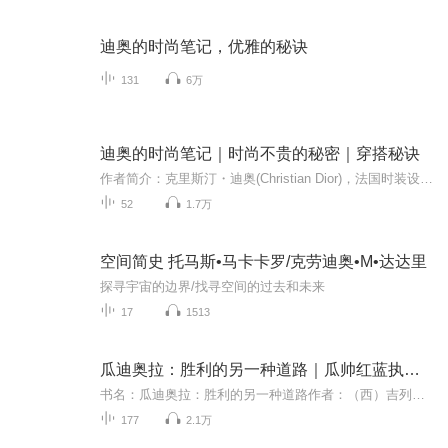
迪奥的时尚笔记，优雅的秘诀
131
6万
迪奥的时尚笔记｜时尚不贵的秘密｜穿搭秘诀
作者简介：克里斯汀・迪奥(Christian Dior)，法国时装设计师， Dior品牌创始人，“二战”后新风貌(New Look)时装潮流的开创者，并引领了1950和1960年代的时尚风潮。内容简介：《迪奥的时尚笔记》是迪奥先生唯一一本关于时尚文化的著作，是他一生对于时尚的...
52
1.7万
空间简史 托马斯•马卡卡罗/克劳迪奥•M•达达里
探寻宇宙的边界/找寻空间的过去和未来
17
1513
瓜迪奥拉：胜利的另一种道路｜瓜帅红蓝执教生涯全记录
书名：瓜迪奥拉：胜利的另一种道路作者：（西）吉列姆·巴拉格[著], 陈中捷[译]内容重点:2012年以前瓜迪奥拉在巴塞罗那缔造传奇的教练生涯，以及离开巴萨短暂归隐和加盟拜仁前的一些故事。推荐人群:推荐巴萨球迷、瓜迪奥拉拥趸以及所有想对瓜迪奥拉一探究...
177
2.1万