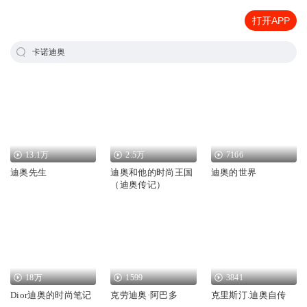
打开APP
卡诺迪奥
13.1万
2.5万
7166
迪奥先生
迪奥和他的时尚王国
迪奥的世界
（迪奥传记）
18万
1599
3841
Dior迪奥的时尚笔记
克劳迪奥·阿巴多
克里斯汀.迪奥自传