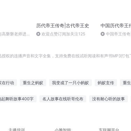
历代帝王传奇|古代帝王史
中国历代帝王
与高磐磐老师进行
欢迎点赞订阅加关注125
中国帝王传奇
的艺术与美食之旅
秦朝帝王的故事1
品授权的连播声音和文字全集，支持免费在线试听阅读和有声书MP3打包
蚁在行动
重生之蚂蚁
我变成了一只小蚂蚁
蚂蚁玄传
重生
蚂蚁开始
蚂蚁圣斗士
麻将少女蚂蚁
蚂蚁三国
我的师傅是
鸡起舞听故事400字
名人故事在线听哥伦布
没有耐心听的故事
蚂蚁
从小蚂蚁成为世间兽王
蚂蚁无敌
店
老人睡前听什么故事好听
小月龄宝宝听故事文案
故事讲
事的伴奏软件免费
听长辈讲先辈的故事
主播培训
小雅智能
车联网平台