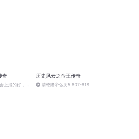
115三则（薛氏子为左道所误 呼
延冀 孟氏）
传奇
历史风云之帝王传奇
会上混的好，必
清乾隆帝弘历5 607-618