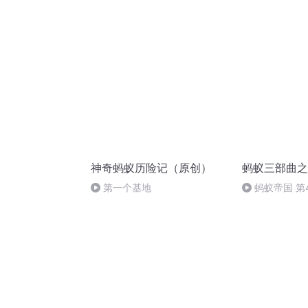
生
神奇蚂蚁历险记（原创）
蚂蚁三部曲之
第一个基地
蚂蚁帝国 第