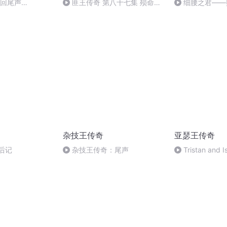
0回尾声
匪王传奇 第八十七集 殒命三
细腰之君——
R
江（大结局）
杂技王传奇
亚瑟王传奇
后记
杂技王传奇：尾声
Tristan and I