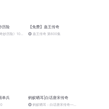
妙历险
【免费】蛊王传奇
奇妙历险》100
蛊王传奇 第600集
）
强单兵
蚂蚁晒耳|白话唐宋传奇
0
蚂蚁晒耳：白话唐宋传奇——