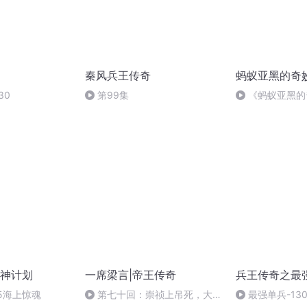
秦风兵王传奇
蚂蚁亚黑的奇
30
第99集
《蚂蚁亚黑的
时光的礼物（完
神计划
一席梁言|帝王传奇
兵王传奇之最
5海上惊魂
第七十回：崇祯上吊死，大顺
最强单兵-130