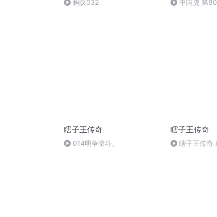
蚂蚁032
中国虎 第8
SHHWLYMSD
瞎子王传奇
瞎子王传奇
014明争暗斗。
瞎子王传奇 