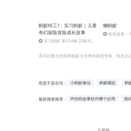
蚂蚁特工1：实习蚂蚁｜儿童
懒蚂蚁
奇幻探险冒险成长故事
绘色追香：
一场穿越时空
实习蚂蚁 第034集 闪电与啰
嗦3 (完）
喜马拉雅为您推荐蚂蚁王传奇的精选专辑，包含正
小蚂蚁修仙
蚂蚁崛起
蚂
您是不是在找：
天啦我变成了蚂蚁
异界之从
声控听故事软件哪个好用
闻
最新搜索推荐：
医行天下曾经的蚂蚁
逆天小
故事讲给风听iii
听故事的旗舰
动物听的故事在线收听
听故
云剪辑