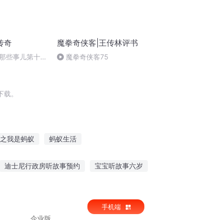
传奇
魔拳奇侠客|王传林评书
那些事儿第十回
魔拳奇侠客75
0
下载。
之我是蚂蚁
蚂蚁生活
蚂蚁
蚂蚁帝国
我是蚂蚁之帝国崛起
迪士尼行政房听故事预约
宝宝听故事六岁
给后来的人听英文
虚拟空间听故事
手机端
企业版