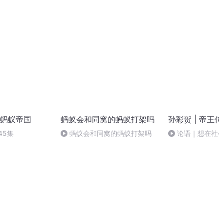
也败亡
蚂蚁帝国
蚂蚁会和同窝的蚂蚁打架吗
孙彩贺 | 帝王
45集
蚂蚁会和同窝的蚂蚁打架吗
论语｜想在社
须依靠“礼”