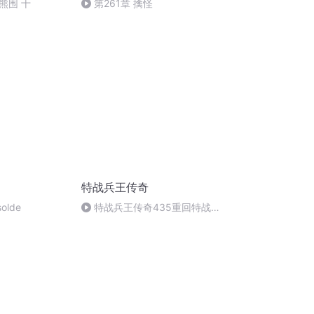
熊围 十
第261章 擒怪
特战兵王传奇
solde
特战兵王传奇435重回特战大
队（完）