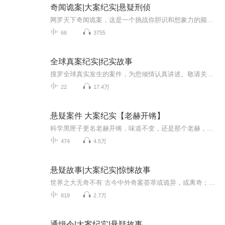
奇闻诡案|大案纪实|悬疑刑侦
网罗天下奇闻诡案，这是一个挑战你胆识和想象力的频道。各种大案、奇案、要案，求真实还原案情。用事实说好，用案例教你看清人性，引以为戒~
66
3755
全球真案纪实|纪实故事
搜罗全球真实发生的案件，为您倾情认真讲述。敬请关注，品人间众生百态，悟芸芸众生之情。
22
17.4万
悬疑案件 大案纪实【老赫开锵】
科学黑匣子更名老赫开锵，味道不变，还是那个老赫，每周6更新上下集两期视频，资深媒体人老赫火力全开！
474
4.5万
悬疑故事|大案纪实|惊悚故事
世界之大无奇不有 古今中外奇案荟萃或诡异，或离奇；或荒唐，或无稽；或悬疑，或恐怖；或感叹，或震惊。古往今来，世界各地都有很多奇怪的案件发生，有的案件已经破解，有的案件仍然是一团迷雾。在这些奇形怪状的案件背后，埋藏着科学的引线，人性的光芒与...
818
2.7万
通缉令|大案纪实|悬疑故事