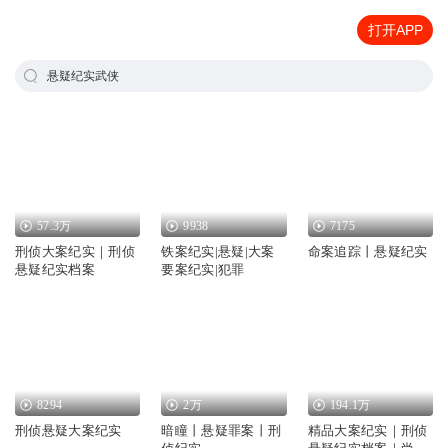
打开APP
悬疑纪实武侠
57.3万
9938
7175
刑侦大案纪实｜刑侦
铁案纪实|悬疑|大案
命案追踪丨悬疑纪实
悬疑纪实档案
要案纪实|犯罪
8294
2万
194.1万
刑侦悬疑大案纪实
暗瞳丨悬疑罪案丨刑
精品大案纪实｜刑侦