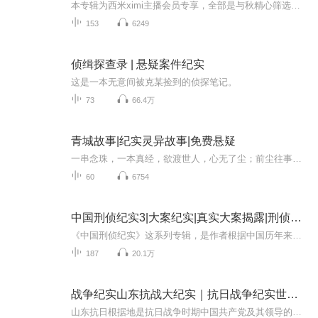
本专辑为西米ximi主播会员专享，全部是与秋精心筛选演播制作的高质量案件，每个案件都像一部电影，让你身临其境，感受不一样的人生体验！每月持续更新中。。。本专辑需单独付费收听，也可以10元收听本专辑全部内容，先购先听！
153
6249
侦缉探查录 | 悬疑案件纪实
这是一本无意间被克某捡到的侦探笔记。
73
66.4万
青城故事|纪实灵异故事|免费悬疑
一串念珠，一本真经，欲渡世人，心无了尘；前尘往事，与世享之，谨醒后人，凡事善行。究竟世间是否有鬼怪之说，亦有亦无，那是众说纷纭；世人皆说，心贪、心恶、心狠之人，吓唬自己而已。。。
60
6754
中国刑侦纪实3|大案纪实|真实大案揭露|刑侦纪实
《中国刑侦纪实》这系列专辑，是作者根据中国历年来已侦破的案件纪录片以及刑侦报刊摘录并进行的二次创作，笔者用最真实的手法记录案件发生、案件经过、案件侦破，用已发生的案件反映社会，还原真实的案发现场，分析罪犯的犯罪心理，参悟案件带来的沉重启示。
187
20.1万
战争纪实山东抗战大纪实｜抗日战争纪实世界反法西斯战争纪实|罗荣桓萧华
山东抗日根据地是抗日战争时期中国共产党及其领导的军队坚持华北抗战的四大根据地之一，是华北抗日根据地的重要组成部分，它包括津浦路以东的山东大部地区和江苏、安徽、河南三省边界的部分地区，东濒黄海、渤海，西临津浦路与冀鲁豫区毗连，北迄天津与冀...