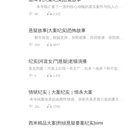
本专辑汇集了一系列惊心动魄的真实案件与扣人心弦的悬疑故事，带你走进错综复杂的案件现场，揭开真相的面纱。每个故事都充满未知与惊奇，让你在紧张刺激中体验推理的乐趣，感受智慧的碰撞，感慨人性的复杂。 本专辑由 左眼蓝右眼黑 ...
90
2.6万
悬疑故事|大案纪实|恐怖故事
都市传说，校园灵异，乡野诡事，民间怪谈，医院惊魂！ 好听上头的鬼故事，一魂上头，伴你入眠！ 喂给你的恐惧，就作为你的晚餐，侵蚀你藏匿与心里的灵异幻梦。 也许是你从未见过的世界另一面。
203
9977
纪实|河道女尸|悬疑|老猫演播
真实刑案！河道上出现一具女尸，自杀？他杀？碎片监控画面，时间……
6
1.8万
情狱纪实｜大案纪实｜情杀大案
本专辑聚焦多起由两性情感、亲密关系矛盾引发的重大案件，深入剖析爱情、婚姻、家庭中的人性博弈。从房产纠纷引爆的血色冲突，到情感背叛催生的极端行为，每桩案件都还原真实经过，挖掘矛盾背后的欲望、猜忌与失控。以法律视角解析案件本质，警示听众：...
251
2705
西米精品大案|刑侦悬疑要案纪实|ximi