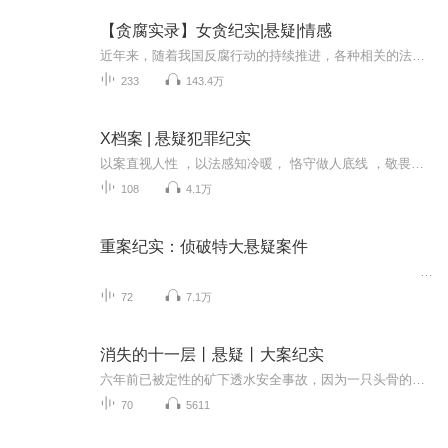
【贪腐实录】女贪纪实|悬疑|情感
近年来，随着我国反腐行动的持续推进，各种相关的法律、规定接连上台，越来越多的贪污分子无处遁形，先后落马。他们中，有的缺乏廉耻之心，自律性不强，奉行金钱至上；有的放纵私欲，养情妇包二奶；有的本是清莲，却在威逼利诱之下，一头扎进了污泥之中。...
233
143.4万
X档案 | 悬疑犯罪纪实
以案直视人性 ，以法感知冷暖， 恪守做人底线 ，敬畏法律红线，珍爱生命远离犯罪。
108
4.1万
重案纪实：侦破特大悬疑案件
72
7.1万
消失的十一层丨悬疑丨大案纪实
六年前已被定性的矿下透水安全事故，因为一只头骨的被挖出，而再次被警方注意到。与此同时，野人山上突然出现的森林警察竟是六年前矿上械斗案的杀人逃犯，而这两起案件都与和众集团相关。公安局常务副局长曲江河在调查相关案件途中，发现总有一只无形的大...
70
5611