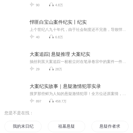
90
4.8万
悍匪白宝山案件纪实丨纪实
上个世纪八九十年代，由于社会制度还不完善，导致悍匪凶杀案频出，而岛主今天要说的悍匪白宝山便是其中极为知名的一个。更是被称为中国十大悍匪之首，白宝山不同于那些亡命之徒，每次作案前都非常缜密，能够洞察人心，是单人综合素质最高的悍匪。白宝山犯...
40
6.8万
大案追踪| 悬疑推理 大案纪实
抽丝剥茧大案追踪一桩桩尘封在笔录卷宗中的案件一件件扑朔迷离、百转千折的悬疑故事天生变态杀人狂魔、报复性血腥杀戮、高智商无漏洞犯罪......那些让人瞠目结舌的滔天罪行，都无法逃脱我人民警察的天网，那些泯灭人性的魑魅魍魉，都将斩落在法律的利剑之下！
29
28万
大案纪实故事｜悬疑激情犯罪实录
搜罗那些鲜为人知的悬疑激情犯罪！全方位还原案情，剖析最本质的人性阴暗，每个案件都力求真实可靠，不捏造，不渲染。大案纪实刺激紧张、悬疑烧脑的真实案件，让你一听就上瘾！每一个纪实案件背后，都藏着一段段不为人知的黑暗！跌宕起伏案情，凶残至极的...
897
458.7万
您是不是在找：
我的末日纪实
祖墓悬疑
悬疑作者求生指南