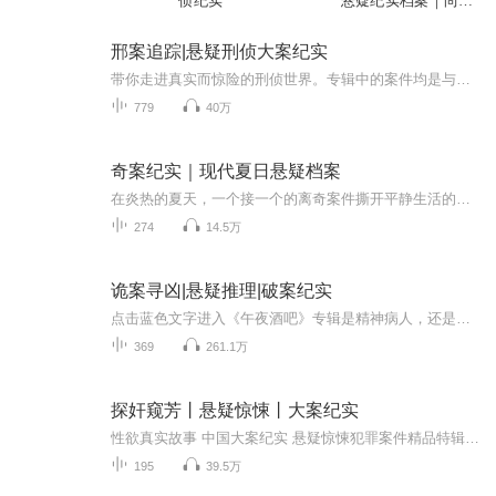
侦纪实
悬疑纪实档案｜尚文
ximi专属
邢案追踪|悬疑刑侦大案纪实
带你走进真实而惊险的刑侦世界。专辑中的案件均是与《真心英雄》同类的大案，情节跌宕起伏、悬疑丛生。每一个案件都如同一个待解的谜题，从案发现场的蛛丝马迹，到嫌疑人的千般伪装、万般抵赖，再到刑侦人员的抽丝剥茧、步步紧逼，直至真相大白，整个过程...
779
40万
奇案纪实｜现代夏日悬疑档案
在炎热的夏天，一个接一个的离奇案件撕开平静生活的表面。现代社会的阴暗面在这里赤裸展现：作家石平阳的艳遇背后是致命阴谋，崔英杰摆摊纠纷竟演变成刺死城管的谋杀悲剧。韩国梨泰院命案、白银杀人案、纽卡斯尔生日聚会惨案，每个案件都牵动人心。法学专...
274
14.5万
诡案寻凶|悬疑推理|破案纪实
点击蓝色文字进入《午夜酒吧》专辑是精神病人，还是天生警察？是绝世天才，还是犯罪大师？他们是最不像警察的警察，他们是最不像罪犯的罪犯。这里没有绝对的善良，这里没有绝对的邪恶。只有赤裸裸的事实。欢迎大家收听！...
369
261.1万
探奸窥芳丨悬疑惊悚丨大案纪实
性欲真实故事 中国大案纪实 悬疑惊悚犯罪案件精品特辑情杀，色杀，虐杀，奸杀，反杀，性杀，击杀，各大省份真实各类杀案集合，每个惨案的发生背后，都有一段不为人知，咬牙切齿的苦痛故事。探视女人的隐私，奸辱抢夺的身体，窥见犯罪的动机，芳踪难觅的欲...
195
39.5万