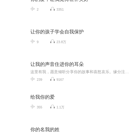
2
3351
让你的孩子学会自我保护
9
23.8万
让我的声音住进你的耳朵
这里有我，愿意倾听分享你的故事和喜怒哀乐。缘分注定相遇那就别客气，温暖的陪伴倾心的关爱是一艘度心的小船。
239
9167
给我你的爱
355
1.1万
你的名我的姓