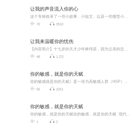
让我的声音流入你的心
这个专辑收录了一些小故事、小短文、以及一些微型小说。有的很有趣,有的很温馨;有的令人感动,有的令人深思;有的寓意深刻,有的出人意料。 虽然故事的背景、人物、内容、情节不尽相同, 但是并不会影响到它们的感染力。如果此时的你感到有些无聊,有些乏味,有些兴趣索然,不妨来听一听这个专辑里的小故事。希望它们能够通过我的声音流入你的心里,带给你一丝丝温暖。 微型小说 温馨故事 心灵鸡汤
70
3510
让我来温暖你的忧伤
【内容简介】十七岁的天才少年林伟诺，因为父亲的交友不慎，原本富足的家顷刻间变得荡然无存。他转去二等中学，搬到了破落的平民居。搬到平民居的那个暑假，林伟诺阴差阳错地认识了那个在黑暗中逆天生长的坚强少女，暑假的相处时光让他们惺惺相惜，他们约...
48
1.2万
你的敏感，就是你的天赋
你的敏感就是你的天赋》是一张为高敏感人群（HSP）量身打造的心理疗愈专辑。它彻底颠覆了“敏感等于脆弱”的刻板印象，将那些容易被误解的细腻、共情力强和情绪强烈，重新定义为一种独特的神经禀赋和生存优势。专辑深度探讨了高敏感者在社交耗能、职场边界...
55
2251
你的敏感，就是你的天赋
你的敏感，就是你的天赋你的敏感，就是你的天赋 现代人总爱把“敏感”当缺点。别人随口一句话，你能琢磨三天；办公室里空调低两度，你浑身不自在；看个电影哭得比主角还惨——这时候准有人拍拍你：“别太敏感啦！” 可他们不知道，在中医眼里，你这...
1
2