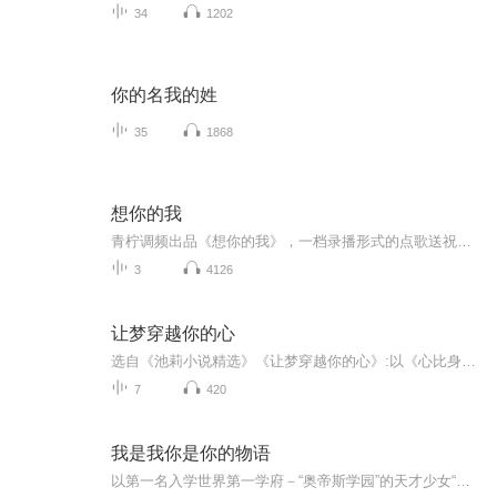
34
1202
你的名我的姓
35
1868
想你的我
青柠调频出品《想你的我》，一档录播形式的点歌送祝福节目，可以永久保存哦！你可以自己录制歌曲；你可以自己录制想说的话，不需要你专业，只需要你真诚；有想听的歌曲，相送的歌曲，想说的话，都可以发给我，音频发送邮箱195674842@qq.com，
3
4126
让梦穿越你的心
选自《池莉小说精选》《让梦穿越你的心》:以《心比身先老》为名，头条发表于 1995 年第一期《百花洲》。同时以《让梦穿越你的心》为名连载于新加坡《联合晚报》。《小说选刊》1995年 4-5期金刊选载。1997年获得首届鲁迅文学奖。
7
420
我是我你是你的物语
以第一名入学世界第一学府－“奥帝斯学园”的天才少女“凛”，本对未来的学习之路抱着无限的信心与期待，但在学园长的委托下，她触及一本名为“幻想拟造”的书后，一切却已不再如她预想般的简单…… “奥帝斯学园”－那是一座兴建不到数年，便成为现时代中可谓世界第一学府的都市学园。