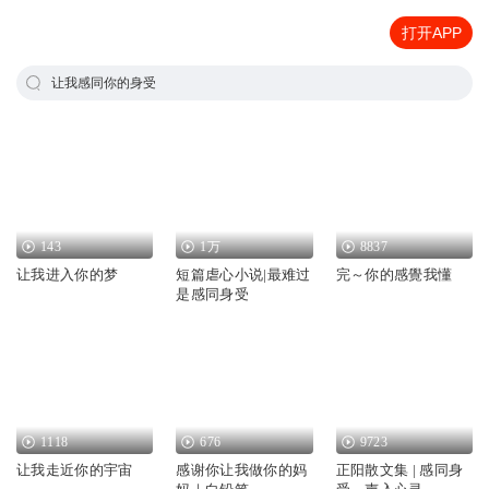
打开APP
让我感同你的身受
143
1万
8837
让我进入你的梦
短篇虐心小说|最难过
完～你的感覺我懂
是感同身受
1118
676
9723
让我走近你的宇宙
感谢你让我做你的妈
正阳散文集 | 感同身