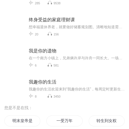
285
9538
终身受益的家庭理财课
想幸福退休养老，就要做好储蓄规划图。清晰地知道需要准备多少钱，观察自己的财务数据精明的花钱，聪明的准备平衡现在和未来的收支。为了未来够花，要聪明的准备,建立投资思维，进入课程汪院长与你一起探讨。让每个中国家庭都懂得财富管理和传承。
20
156
我是你的遗物
在一个南方小镇上，兄弟俩许岸与许舟一同长大。一场车祸后，许岸沉睡多年，醒来发现弟弟消失了。为了寻找弟弟许舟离开的真相，许岸带着诸多疑问，与朋友陈末循着许舟的旧日足迹一点点追索。随着真相浮出水面，记忆与现实不断重叠，人生中那些关于愧疚与守...
6
581
我趣你的生活
我趣你的生活欢迎来到“我趣你的生活”，每周定时更新生活趣话，在这里，我们将分享生活的点滴趣事，吐槽生活中的种种问题，无论你是处于工作忙碌，还是生活忙碌，这里都会有适合你的内容。让我们一起来探索生活的奥秘，让生活更加有趣！
8
3450
您是不是在找：
明末皇帝是个受
一受万年
转生到女权世界当