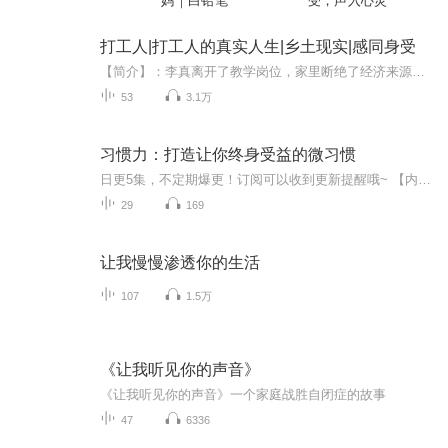
妈｜白铅笔
受，声入心灵
打工人|打工人的真实人生|乡土现实|感同身受
【简介】：李真离开了教学岗位，家里断绝了经济来源，为了养活一家人他不得不走上打工之路。他教师出身，打工没有一技之长，出门挣钱只能靠出苦力。他听说北京挣钱容易，第一站便选择了北京。可来到北京举目无亲，很难找到活干。幸好在旅店遇到了高考落榜...
53
3.1万
习惯力：打造让你终身受益的微习惯
日更5集，不定期爆更！订阅可以收到更新提醒哦~ 【内容简介】 本书阐述了习惯与目标的联系、习惯积累的心理过程，从职业、理财、健康、休闲、条理化、社交、精神这7个方面出发，分类列举了让人终身受益的多个微习惯，并阐述了每种习惯的实施方法、执行...
29
169
让我慢慢渗透你的生活
107
1.5万
《让我听见你的声音》
《让我听见你的声音》一个家庭战胜自闭症的故事
47
6336