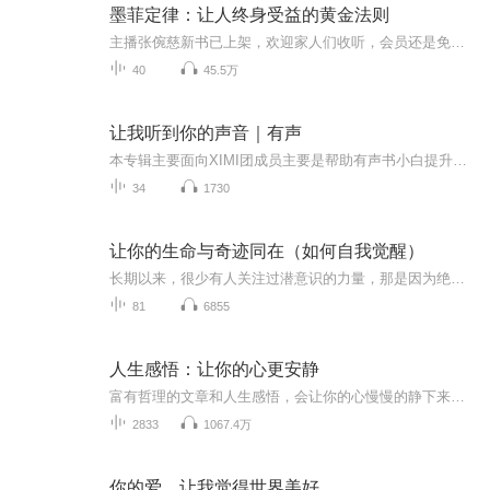
墨菲定律：让人终身受益的黄金法则
主播张倇慈新书已上架，欢迎家人们收听，会员还是免费听！请直接戳：墨菲定律：让人终身受益的黄金法则 精讲《了凡四训|》|人间第一善书 喜马周推荐 金粉世家|张恨水|国家一级播音员演播 编辑推荐：不可不知的黄金法则和生存定律墨菲定律是一种心理学效应，是由爱德华•墨菲（Edward A. Murphy）提出。不管这种可能性有多小，它总会发生。这个定律有些像埃及法老的咒语，不能去想，...
40
45.5万
让我听到你的声音｜有声
本专辑主要面向XIMI团成员主要是帮助有声书小白提升欢迎加入奶油花的XIMI团～目前除了录书以外，还在做攀登计划的点评，也是叁拾刻度工作室的签约主播和审听工作。加入到我的XIMI团，提供除攀登工作外的审听纠错。特别是在攀登毕业之后，很多学生都不知道...
34
1730
让你的生命与奇迹同在（如何自我觉醒）
长期以来，很少有人关注过潜意识的力量，那是因为绝大多数人都不了解潜意识的力量可以让人的生命产生奇迹！在此专辑中谢博士重点讲解和分析了心理学里的潜意识的内容，并通过多个案例分析向人们展示了潜意识力量所带来的生命奇迹！
81
6855
人生感悟：让你的心更安静
富有哲理的文章和人生感悟，会让你的心慢慢的静下来，去除浮躁和贪婪，走进一个平静地世界中。
2833
1067.4万
你的爱，让我觉得世界美好