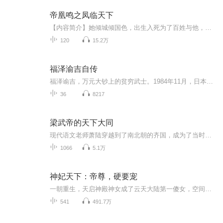
帝凰鸣之凤临天下
【内容简介】她倾城倾国色，出生入死为了百姓与他，却得到了所有人的背叛。她最信任的人都欺骗自己，最爱的他喜欢自己最好的姐妹。她被烈火焚烧，被污蔑成祸国妖后。她浴火一朝重生，凤凰涅槃，看这重活一世她如何搅动风云，凤临天下！【作者/主播简介】作...
120
15.2万
福泽渝吉自传
福泽谕吉，万元大钞上的贫穷武士。1984年11月，日本发行新钞，将原本旧钞上的圣德太子等政治人物改为福泽谕吉、新渡边稻造、夏目漱石三个文化名人代表，日本已经进入“文化大国”，其中万元大钞上的肖像就是福泽谕吉。
36
8217
梁武帝的天下大同
现代语文老师萧陆穿越到了南北朝的齐国，成为了当时的刺史萧衍。他在危机中一步步成长，成为了一代雄主梁武帝。他如何上演与十个妃嫔的爱恨情仇。如何在乱世之中，建设梁国，成为一代明君。能够改变梁武帝的命运呢？
1066
5.1万
神妃天下：帝尊，硬要宠
一朝重生，天启神殿神女成了云天大陆第一傻女，空间全能系统在手天下我有。她挥刀斩妖魔，长剑刺宿敌，绝色容颜，罕见天赋，霸道神兽，医毒双绝。他是云天大陆大祭司，身份神秘尊贵，一怒毁天灭地，一喜惊天动地，他狂傲冷酷，藐视天下，却独独对她宠爱无...
541
491.7万