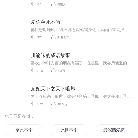
47
4980
爱你至死不渝
他很想对她说：“愿不愿意就站我身边，风雨由我去挡，痛苦由我去扛，你只安心的待在我身边幸福就好！”她看着他说：“我的心已是满目疮痍，我只想过平静的生活，与你在一起的这段时间我很开心，谢谢你总在我最狼狈的时候出现在我身边，但是我不能再贪心下...
771
515.6万
川渝味的成语故事
喜欢川渝味方言的朋友有福了，在这里，我会用地道的重庆话给大家讲讲成语故事，一天两个小故事，有时间的可以来解解压哦
310
4.3万
宠妃天下之天下唯卿
为了救母亲，前世，沈决联合瑞王季豫，潜伏在瑾王季垣身边，处处谨慎小心，可还是被季豫出卖，结果被季垣活活千刀万剐而死。重生之后，沈决孤身进宫，步步为营，得到了至高无上的地位，本以为一切尽在掌握，可却发觉所有的认知面目全非。每天上午9:00更新...
272
10.9万
您是不是在找：
至此不渝
此世不渝
最深情爱恋此生不