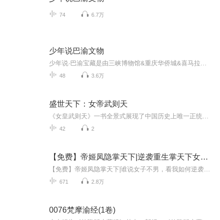
74
6.7万
少年说巴渝文物
少年说·巴渝宝藏是由三峡博物馆&重庆华侨城&喜马拉雅·重庆三方联合主办的大型文化传播公益活动，旨在唤起对巴渝文化的关注，弘扬民族自信。 本次活动一共48件文物，将根据小选手音频的点赞量、转发量为48件文物选出专属“守护者”，音频加工优化后喜马拉雅重庆制作出48条文物讲解音频。 还在等什么？赶快录制上传你专属守护巴渝文物的“好声音”吧！
48
3.6万
盛世天下：女帝武则天
《女皇武则天》一书全景式展现了中国历史上唯一正统女皇帝——武则天跌宕起伏的传奇一生。本书以武则天从十四岁入宫为才人直至八十二岁退位的生平为主线，依托《旧唐书》《资治通鉴》等权威史料，力求公正客观地还原这位非凡女性在男权至上的封建社会中，...
42
2
【免费】帝姬凤隐掌天下|逆袭重生掌天下女尊文
【免费】帝姬凤隐掌天下|谁说女子不男，看我如何逆袭逆袭重生掌天下-女强女尊文1-745
671
2.8万
0076梵摩渝经(1卷)