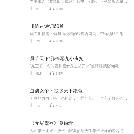
本专辑为《乾隆版大藏经》其中一部经。《乾隆版大藏经》为清代官刻汉文大藏经，是在明朝《永乐北藏》基础上编较而成的，全藏共分正藏和续藏两类。正藏共485函，以千字文编号，从“天”至“漆”，分为大乘五大部经、五大部外重单译经、小乘《阿含经》及重单...
9
1680
川渝古诗词60首
此专辑精选60首川渝地域的经典古诗词，带你领略巴渝文化的独特韵味。穿梭于重庆四川的名胜古迹间，让古诗的意境与眼前的风景交相辉映，感受川渝千年的历史沉淀与人文风情。
73
4095
凰临天下:邪帝溺宠小毒妃
“九王爷，您能否从臣女身上起开？”独孤妍黑脸询问。 “阿妍身上，有股特别的香味。”轩辕亦寒执起她的发，表情邪魅：“似乎有本王王妃的气味，不如阿妍……” “……”独孤妍面无表情，一脚将他踹飞…… 前世她遭庶女算计惨死宫中，...
425
1.6万
逆袭女帝：揽尽天下绝色
人生的方向，换一条路走，一样辛苦。一个完全符合心目中完美的世界，依然充满腥风血雨究竟是这个世界淘汰我，还是我改变这个时代 我并不在乎在意的是这如花的美男，是要一个？两个？？三个？？？还是统统都不放过。本文女尊男卑，男人生子，NP不适者甚入
12
466
《无尽攀登》夏伯渝
无尽攀登讲述69岁登山家夏伯渝先生攀登珠峰的源起与攀登珠峰成功的手记8848米，世界屋脊珠穆朗玛的峰顶，一双钢制的假肢，深深地插在山岩的积雪上。 《无尽攀登》讲述夏伯渝登山故事。记录了“硬核大爷”的追梦之路。1975年，夏伯渝攀登珠峰时因帮助队...