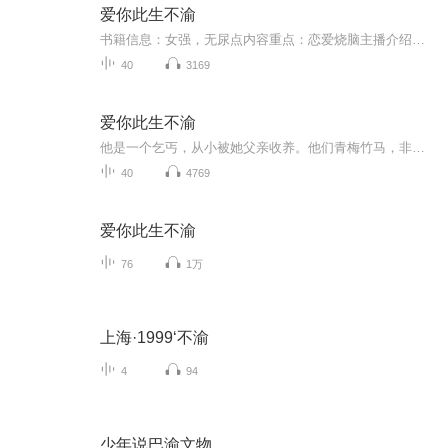
爱你此生不渝
书籍信息：女强，无尿点内容重点：恋爱烧脑主播介绍：Ai推荐人群：所有人
40
3169
爱你此生不渝
他是一个乞丐，从小被她父亲收养。他们青梅竹马，非常恩爱，两人相互起誓，此生都只爱彼此，终身不渝。可突然一日，他抛弃了她，还杀了她父亲，去和仇人之女相好。是什么让他如此忘恩负义，她又该如何面对？本文是个小短篇。讲述的是师兄妹情感纠葛，阴谋...
40
4769
爱你此生不渝
76
1万
上海·1999‘不渝
4
94
少年说巴渝文物