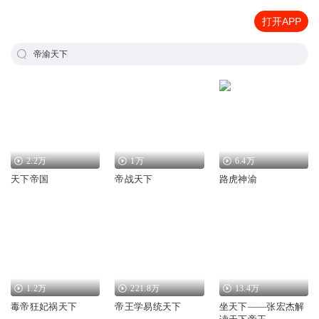
打开APP
帝渝天下
2.2万
1万
6.4万
天下帝国
帝战天下
路虎神渝
1.2万
221.8万
13.4万
毒帝狂妃祸天下
帝王学易统天下
坐天下——张宏杰解