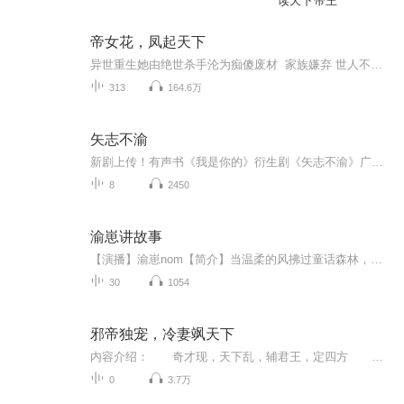
读天下帝王
帝女花，凤起天下
异世重生她由绝世杀手沦为痴傻废材 家族嫌弃 世人不齿 她21世界最强召唤师岂能任人欺辱 休掉渣男太子爷 斗法绿茶姐妹花 召唤上古魂兽 成就最强战神 绝地重生 她一步登天 霹雳天下 却不知有他的一路保驾护航
313
164.6万
矢志不渝
新剧上传！有声书《我是你的》衍生剧《矢志不渝》广播剧作为第二部正式和大家见面啦！故事将继续延续第一部的故事，主人公张矢和蓝亦将继续生活，但李淼的插手让两个人的感情再次破裂。无奈之下，蓝亦找到了陈佳。寻找出走的张矢，而在暗处的李淼却想吞并...
8
2450
渝崽讲故事
【演播】渝崽nom【简介】当温柔的风拂过童话森林，渝崽带着满肚子的奇思妙想如约而至。这里有会说话的小松鼠、藏在云朵里的精灵，还有穿越麦田的星星船——每一个故事都裹着暖融融的善意，每一段讲述都藏着细腻的温柔。没有华丽的修饰，只有纯粹的真诚，渝...
30
1054
邪帝独宠，冷妻飒天下
内容介绍： 奇才现，天下乱，辅君王，定四方 她，是黑道帝皇 她，是相府小姐， 她，是王府正妃， 她是公主？她是神女？ 她的身份不解，或许，她，只是她！ 忍耐，承受！把那锥心...
0
3.7万