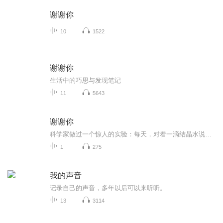
谢谢你
10
1522
谢谢你
生活中的巧思与发现笔记
11
5643
谢谢你
科学家做过一个惊人的实验：每天，对着一滴结晶水说：“我讨厌你”，对另一滴说：“谢谢你”。一个周后，再观察，发现前者变得杂乱无序，而后者竟长成了“心”形。可见，语言具有强大的能量，消极的语言，会创造不好的事物，而积极的语言，会产生美好的镜...
1
275
我的声音
记录自己的声音，多年以后可以来听听。
13
3114