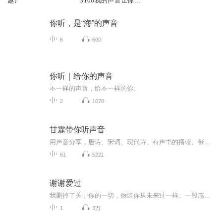
越）
3106我的声音让你听
见
你听，是“海”的声音
6
600
你听｜给你的声音
不一样的声音，给不一样的你。
2
1070
甘霖带你听声音
用声音分享，唐诗、宋词、现代诗、有声书的播读。带你穿越千年风雅，大唐的山河，人间的深情。欢迎关注和订阅。喜欢我的声音和故事，希望能收到你的评论、点赞、投票和打赏。你的支持和认可是我努力更新的动力。我力争做到隔日更新。
61
5221
谢谢爱过
我删掉了关于你的一切，假装你从未来过一样。一段感情的结束，又有几人可以做到这般潇洒？就如这首《谢谢爱过》所唱“你却不知我怎么在崩溃中挣脱”。而我们想要的爱情，不过是委屈了可以拥抱，天冷了可以窝在一起看电视，没有猜疑，没有背叛，简单而又平凡。叙事性的歌词，通过渡完美的声线得到了全方位的拓展。我们可以听到碎片式的回忆，也可以听到奔溃后逐渐淡然的心。存于心底的遗憾与美好，终究抵不过时间的疗愈，一句“谢谢爱过”也许就是最真挚的祝福。不负彼此太难了，只求不...
1
3万