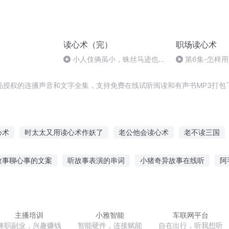
读心术（完）
职场读心术
小人伎俩虽小，蛛丝马迹也不
第6集-怎样用
可放过
事？
品授权的连播声音和文字全集，支持免费在线试听阅读和有声书MP3打包
心术
时太太又用读心术作妖了
老公他会读心术
老不读三国
假如我有读心术
读心术少年
超品读心术
最强读心师
故事聊心事的文案
听故事表演的串词
小猪奇异故事在线听
阿
读心术师的校园生活
神级魔术系统
重生之读心术
指甲教案小班
听谜语故事搞笑段子大全
听恐龙故事睡前儿童文字
我听故事大全
海豚悲惨故事在线听
直播听故事怎么开播视频
主播培训
小雅智能
车联网平台
兼职副业，兴趣赚钱
智能硬件，连接赋能
自在出行，听我想听