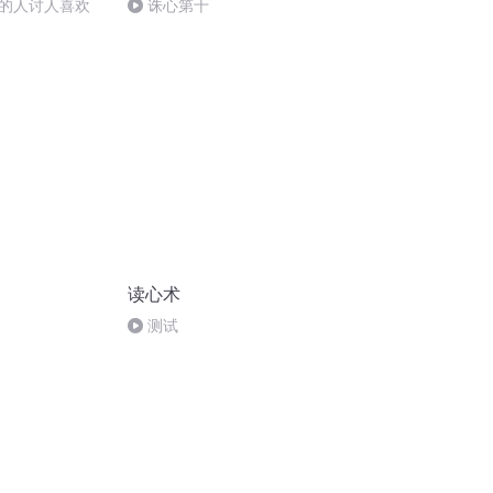
的人讨人喜欢
诛心第十
读心术
测试