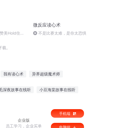
微反应读心术
赞美Hold住同
不是比赛太难，是你太恐惧
下载。
我有读心术
异界超级魔术师
无敌读心术
我会读心术
毛深夜故事在线听
小豆海棠故事在线听
听故事请开灯教案反思
手机端
企业版
员工学习，企业买单
电脑端