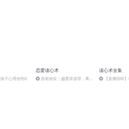
技巧
可放过
恋爱读心术
读心术全集
复孩子心理创伤6
投射效应｜越爱讲道理，离爱
【直播回听】
情越远
中发现罪犯的犯