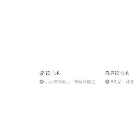
情会透露一个人心头的秘密
读 读心术
教养读心术
小人伎俩虽小，蛛丝马迹也不
6句话，修
可放过