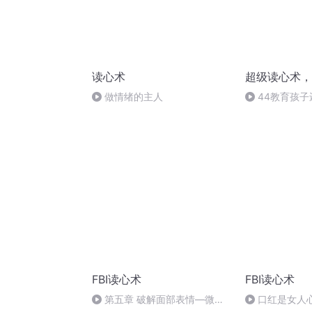
读心术
超级读心术，
做情绪的主人
44教育孩
FBI读心术
FBI读心术
第五章 破解面部表情—微表
口红是女人