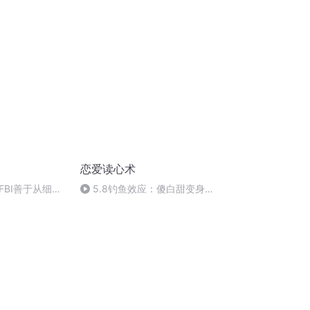
恋爱读心术
FBI善于从细节
5.8钓鱼效应：傻白甜变身万
人迷，让他悔不当初