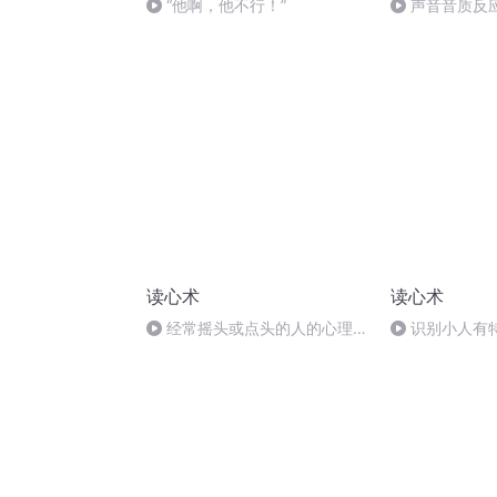
“他啊，他不行！”
声音音质反
读心术
读心术
经常摇头或点头的人的心理特
识别小人有
征