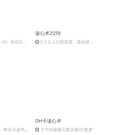
读心术2019
声（6）讲话方式
0 2.2 人们的态度，是由讲话
的声音表现出来的
OH卡读心术
，蛛丝马迹也不
字卡的健康元素及提问“疲惫”