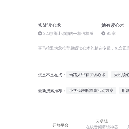
实战读心术
她有读心术
22.想我让你想的—相信权威
95章
喜马拉雅为您推荐超级读心术的精选专辑，包含正
当路人甲有了读心术
天机读
您是不是在找：
神级阅读系统
超级读者系统
小学低段听故事活动方案
听
最新搜索推荐：
当有读心术之后
穿越吧读者
奥头曼听故事大全
听故事剪
给最好的你听故事
你念诗给
云剪辑
开放平台
在线音频剪辑神器