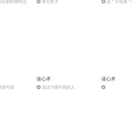
应出的性格特点
第七章 6
说＂不知道＂
读心术
读心术
特质可循
说话习惯不同的人