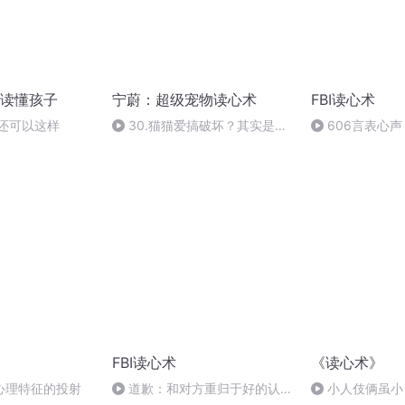
读懂孩子
宁蔚：超级宠物读心术
FBI读心术
子还可以这样
30.猫猫爱搞破坏？其实是你
606言表心
不懂它
解读性格
FBI读心术
《读心术》
心理特征的投射
道歉：和对方重归于好的认错
小人伎俩虽小