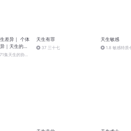
生差异｜ 个体
天生有罪
天生敏感
异｜天生的魅
37 三十七
1.8 敏感特
71集天生的协同
协作和创新领域中
用（完）