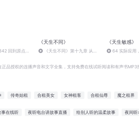
《天生不同》
《天生敏感》
342 回到原点
《天生不同》第十九章 从现
64 实际应
在开始 4（完）
和青春期
含正品授权的连播声音和文字全集，支持免费在线试听阅读和有声书MP3
神
传奇始租
合租美女
女神租客
合租仙尊
魔之租界
美女的合租情人
三界收租人
我有一个小租客
无限的世界
故事在线听
夜听电台讲故事直播
给别人听的温柔故事
夜间听
客
三界最强包租公
唯我租仙
板凳听故事图片
给姐姐听的睡前故事
喜欢听老歌的人都有故事