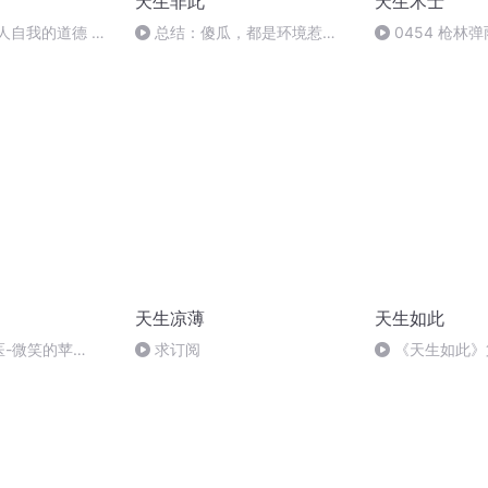
天生非此
天生术士
人自我的道德 结
总结：傻瓜，都是环境惹
0454 枪林
的“祸”
天生凉薄
天生如此
医-微笑的苹
求订阅
《天生如此》
所4