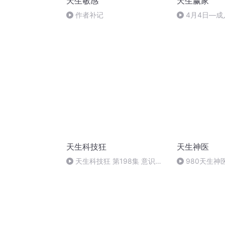
天生敏感
天生赢家
作者补记
4月4日—成
语
天生科技狂
天生神医
天生科技狂 第198集 意识转
980天生神
移实验（完）
果-4867942