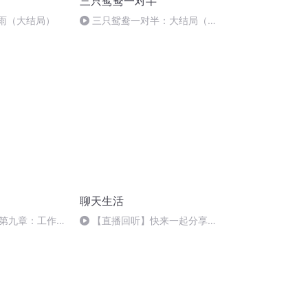
三只鸳鸯一对半
弹雨（大结局）
三只鸳鸯一对半：大结局（完
结撒花）
聊天生活
第九章：工作场
【直播回听】快来一起分享快
乐吧~