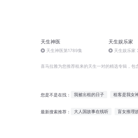
天生神医
天生娱乐家
天生神医第1789集
天生娱乐家 
【完】
喜马拉雅为您推荐租来的天生一对的精选专辑，包
我被出租的日子
租客是我女
您是不是在找：
我的租客是老师
和美女合租
大人国故事在线听
盲女推理
最新搜索推荐：
我被自己出租了
我的美女租
by听张国荣讲鬼故事
坐下小