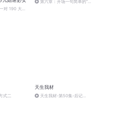
妙儿姐谢必安
第六章：开场一句简单的“你
好吗”够吗？
对 190 大嫂
天生我材
 方式二
天生我材-第50集-后记
（完）1