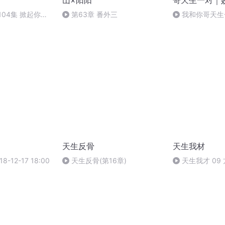
山×阳阳
哥天生一对｜
104集 掀起你的
第63章 番外三
我和你哥天生一
就是你的机会
天生反骨
天生我材
-12-17 18:00
天生反骨(第16章)
天生我才 09