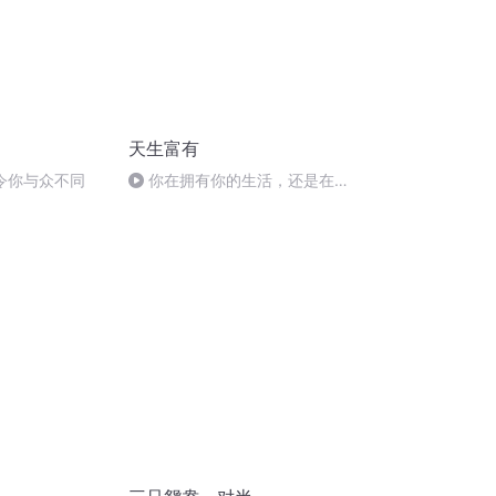
天生富有
质令你与众不同
你在拥有你的生活，还是在租
借它？