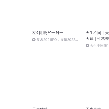
左剑明财经一对一
天生不同｜天
天赋｜性格差
复盘2021IPO，展望2022新
力
机会！
天生不同第1
创新：个体在
的天生协同作