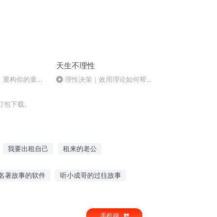
天生不理性
用，重构你的童年
理性决策｜效用理论如何帮我
们避开直觉陷阱
打包下载。
我要出租自己
租来的老公
里只有系统租
修仙从收租开始
名著故事的软件
听小成哥的过往故事
故事听久了会眨眼吗
博士香港故事在线听
手机端