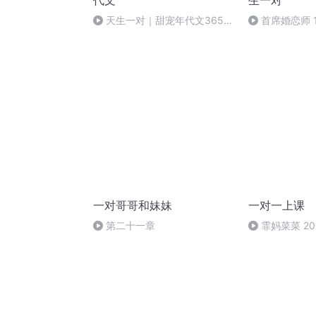
代文
生一对
天生一对｜甜宠年代文365番
首席婚恋师 
外5(完)
盖头来 （完）
一对哥哥和妹妹
一对一上课
第二十一章
霏妈菜菜 2018