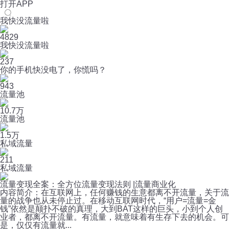
打开APP
我快没流量啦
4829
我快没流量啦
237
你的手机快没电了，你慌吗？
943
流量池
10.7万
流量池
1.5万
私域流量
211
私域流量
流量变现全案：全方位流量变现法则 |流量商业化
内容简介：在互联网上，任何赚钱的生意都离不开流量，关于流
量的战争也从未停止过。在移动互联网时代，“用户=流量=金
钱”依然是颠扑不破的真理，大到BAT这样的巨头，小到个人创
业者，都离不开流量。有流量，就意味着有生存下去的机会。可
是，仅仅有流量就...