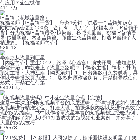
何应用？企业微信...
41
1.7万
IP营销（私域流量篇）
祝福老师【IP营销干货】，每条1分钟，讲透一个营销知识点，
陆陆续续会更新500条，合计有十几万字。祝福老师【IP营销干
货】分为祝福IP营销语录·趋势篇、私域流量篇、祝福IP营销语
录·传播学篇、内容营销篇、微信生态营销篇、打造IP篇和个人
精进篇。【祝福老师简介】...
92
6112
华娱之从流量到巨星
【内容简介】重生2012，路泽《心迷宫》演技开局，谁知道从
华谊开始，咋就走上了流量之路呢？【作者/主播】作者：扑街
预定主播：大神互娱【购买须知】1、部分集数可免费试听，具
体以专辑播放页为准。2、版权归原作者所有，严禁翻录成任何
形式，严禁在任何第...
543
21.4万
《短视频流量密码》中小企业流量变现【完结】
这是一本深度剖析短视频平台的底层逻辑，并详细讲述如何通过
短视频进行精准定位、打造人设、拍摄爆款内容以及进行高效变
现的实战指南。书中以作者覃流星丰富的短视频创业经验为例，
详细讲解了如何从0到1打造成功的短视频创业案例，并分享了
大量的实战技巧...
67
5578
【VIP免费】【AI多播】大哥别撩了，娱乐圈快没女明星了 | 爽