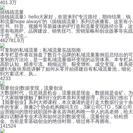
40
1.3万
搞钱搞流量
搞钱搞流量》hello大家好，欢迎来到“专注路径，期待结果，钱
和流量hope always”的《搞钱搞流量》系列访谈播客。这里有小
红书、抖音、视频号等新媒体的iP打造和流量变现路径分享，这
里有电商IP、品牌建设、销售技巧、营销策略和创业故事等实战
干货。无论...
462
781.9万
可复制的私域流量：私域流量实战指南
本专栏是作者在操盘了数百个品牌的私域流量案例后总结出的可
复制的方法论，是一套私域流量循环变现的运营体系。本专栏从
高阶认知、精准引流、精细运营、裂变增长、成交变现、体系搭
建6大板块系统讲解了如何从零开始搭建自有私域流量池，细化
到方案话术、执...
42
33
我要创业|数据变现，流量创业
大数据时代，信息就是机会，流量就是现金，数据就是金矿。为
了大家能够接触了解到行业的本质和关键原理，所以我们推出了
【我要创业】系列大师课程，本次邀请的是行走大数据行业十余
年的专家，身兼2个协会机构顾问主任，3家公司CTO，5家公司
运营顾问的曾经就职国外著名咨询机构唯一华人的高老师，给大
家白话翻译专业术语和如何达到数据变现，流量创业，轻松捞
金。当前是零基础创业的绝佳时期，错过将不再拥有。
14
1524