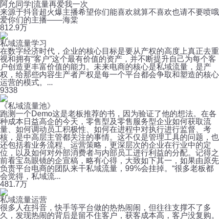
阿允同学|流量再爱我一次
来源于抖音超火爆主播希望你们能喜欢就算不喜欢也请不要喷哦
爱你们的主播——海棠
8
12.9万
私域流量学习
在数字经济时代，企业的核心目标是要从产权的高度上真正去重
视和拥有“客户”这个最有价值的资产，并不断提升自己为每个客
户创造更丰富价值的能力。未来电商的核心是私域流量，是产
权，给那些内容生产者产权是每一个平台都会争取和塑造的核心
运营的模式。...
9
338
《私域流量池》
跑测一个Demo这是老板推荐的书，因为验证了他的想法。在各
种成本日益高企的今天，零售型及零售服务型企业如何获取流
量、如何调动员工积极性、如何在进程中对执行进行监督、考
核，是中高层主管都关注的事情。这不仅是管理工具的问题，也
还包括着业务流程、运营策略，更深层次的企业在行业中的定
位，以及如何对外部消费者与内部员工进行利益的分配。记得之
前看宝岛眼镜的企宣稿，略有心得，大致如下其一，如果由原先
负责平台电商的团队来干私域流量，99%会挂掉。“很多老板都
会觉得，私域流...
48
1.7万
私域流量运营
很多人在抖音，快手等平台做的热热闹闹，但往往支撑不了多
久，发现热闹的背后是留不住客户，获客成本高，客户没复购。