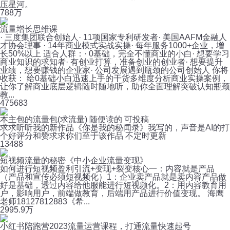
压星河。
78
8万
流量增长思维课
· 三度集团联合创始人· 11项国家专利研发者· 美国AAFM金融人
才协会理事 · 14年商业模式实战实操· 每年服务1000+企业，增
长50%以上 适合人群：· 0基础，完全不懂商业的小白· 想要学习
商业知识的求知者· 有创业打算，准备创业的创业者· 想要提升
业绩，想要赚钱的企业家· 公司发展遇到瓶颈的公司创始人 你将
收获： 给0基础小白迅速上手的干货多维度分析商业实操案例，
让你了解商业底层逻辑随时随地听，助你全面理解突破认知瓶颈
教...
47
5683
本主包的流量包(求流量) 随便读的 可投稿
求求听听我的新作品《你是我的秘闻录》我写的，声音是AI的打
个好评分和赞求求你们至于该作品 不定时更新
13
488
短视频流量的秘密《中小企业流量变现》
如何进行短视频盈利引流+变现+裂变核心一：内容就是产品
（产品和宣传必须短视频化）1：企业卖产品就是卖内容产品做
好是基础，透过内容给他服能进行短视频化。2：用内容教育用
户，影响用户，前端做教育，后端用产品进行价值变现。 海鹰
老师18127812883《希...
299
5.9万
小红书陪跑营2023流量运营课程，打通流量快速起号