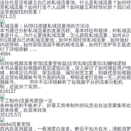
这往往是没有建立自己的私域流量池。什么是私域流量？如何经
营私域流量？如何打造个人品牌？如何建立和经营社群？我们在
这里都能找到答案！
92
1.3万
私域流量：从0到1搭建私域流量池的方法论
本书通过分析私域流量的发展历程、基本特征和规律，对私域流
量是什么，为什么要做私域流量，怎么获取私域流量，如何从0
到1搭建自己的私域流量池，如何长期经营私域流量，如何做好
内容营销，如何获取源源不断的精准流量，如何打造IP等主题进
行了详细讲解，...
40
64
玩转短视频流量变现|流量变收益|运营实操|流量玩法|赚钱逻辑
本书从爆款短视频的底层逻辑出发，深入探讨了如何捕捉用户情
绪，精准定位内容、策划选题、编写创意文案，拍摄优质短视频
及运营短视频账号等方面的内容，帮助读者打造独一无二的短视
频账号。 书中不仅详细解析了短视频平台的流量分配机
制，还提供了实用...
61
6137
手工制作|流量再爱我一次
各种各样的手账本子、好看又简单制作的玩意会在这里聚集呀欢
迎来收看，欢迎来转发
30
125.5万
dada|流量变现
西风吹老洞庭波，一夜湘君白发多。醉后不知天在水，满船清梦