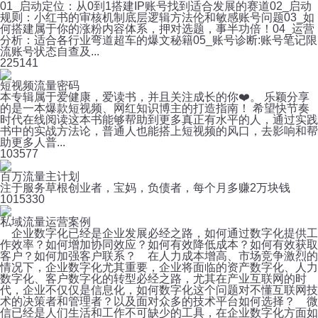
01_启动定位：从0到1搭建IP账号找到适合发展的赛道02_启动
规则：小红书的审核机制底层逻辑方法伦和敏感账号问题03_如
何搭建属于你的涨粉内容体系，押对选题，事半功倍！04_运营
分析：适合各行业弯道超车的爆文秘籍05_账号诊断:账号笔记限
流账号状态自查及...
22
5141
短视频流量密码
本专辑属于爱健康，爱读书，并且关注成长的你❤️。 乐颖分享
的是一本爆款短视频、网红知识博主的打造指南！ 希望快节奏
时代在线阅读这本书能够帮助到更多真正有水平的人，通过实践
书中的实战方法论，普通人也能搭上短视频的风口，去影响和帮
助更多人普...
10
3577
百万流量主计划
注于服务草根创业者，宝妈，负债者，每个月多赚2万块钱
101
5330
私域流量运营案例
企业数字化已经是企业发展必经之路，如何通过数字化提供工
作效率？如何增加协同效应？如何有效降低成本？如何有效获取
客户？如何加强客户联系？ 在人力成本增高、市场竞争激烈的
情况下，企业数字化尤其重要，企业将面临的资产数字化、人力
数字化、客户数字化的转型必经之路，尤其在产业互联网的时
代，企业不仅仅是信息化，如何数字化这个问题对不懂互联网技
术的决策者和管理者？以及面对众多的技术平台如何选择？ 微
信已经是人们生活和工作不可缺少的工具，在企业数字化方面如