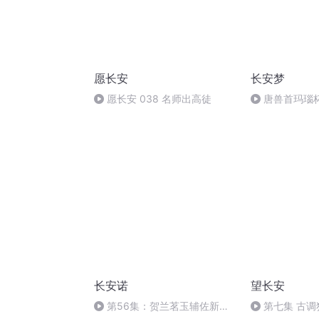
愿长安
长安梦
愿长安 038 名师出高徒
唐兽首玛瑙
长安诺
望长安
第56集：贺兰茗玉辅佐新皇
第七集 古调