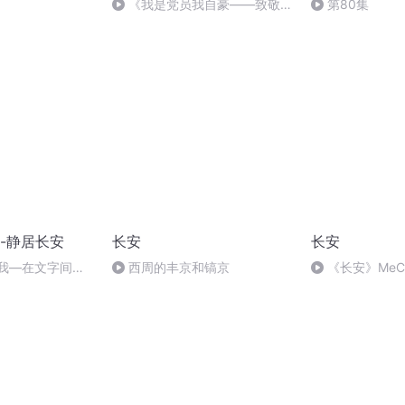
《我是党员我自豪——致敬逆
第80集
行者》作者：梁健
-静居长安
长安
长安
与我—在文字间寻
西周的丰京和镐京
《长安》MeC
程