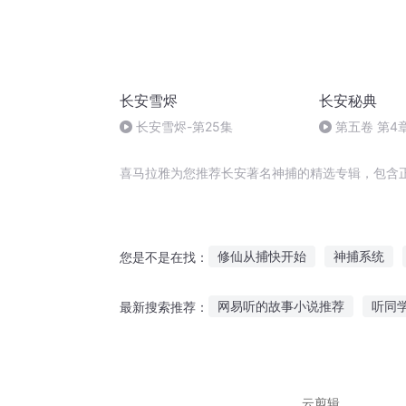
长安雪烬
长安秘典
长安雪烬-第25集
第五卷 第4
喜马拉雅为您推荐长安著名神捕的精选专辑，包含
修仙从捕快开始
神捕系统
您是不是在找：
重生之天下神捕
女捕天下
网易听的故事小说推荐
听同
最新搜索推荐：
捕灵王者
修仙世界的著名科
小儿听故事文案伤感句子
凯
在海边听海鸥的故事
现代睡
云剪辑