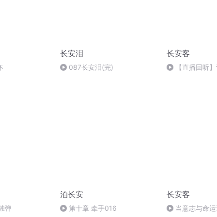
长安泪
长安客
杯
087长安泪(完)
【直播回听】
机的说书人
泊长安
长安客
独弹
第十章 牵手016
当意志与命运