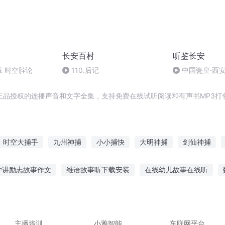
长安百村
听鉴长安
章 时空脖论
110.后记
中国瓷皇·西
正品授权的连播声音和文字全集，支持免费在线试听阅读和有声书MP3打
时空大捕手
九州神捕
小小捕快
大明神捕
剑仙神捕
穿越之我为捕快
著名高手
仙界神捕
大都名捕
穿越大明
学讲励志故事作文
维语故事听下载安装
在线幼儿故事在线听
学家
叔推荐听故事
奶奶带孙子听故事
听张总爱情故事在线听
左耳
觉故事在线听
听爷爷讲曾经的故事
仓鼠听的故事有哪些
主播培训
小雅智能
车联网平台