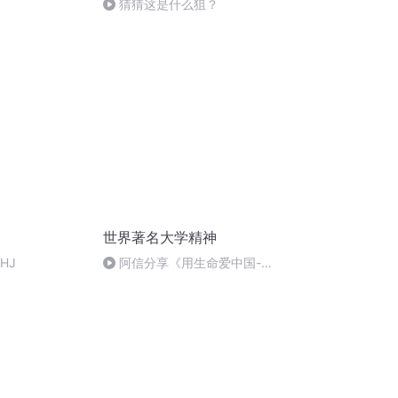
猜猜这是什么狙？
世界著名大学精神
HJ
阿信分享《用生命爱中国-柏
格理传》背后的故事