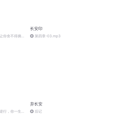
长安印
让你舍不得摘耳
第四章-03.mp3
弃长安
逆行，你一生的
后记