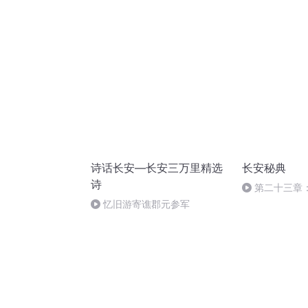
登基
诗话长安—长安三万里精选
长安秘典
诗
第二十三章
忆旧游寄谯郡元参军