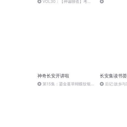
VOL30：【神谝聊斋】考城
隍，公务员考试的样板工程
神奇长安开讲啦
长安集读书荟
第15集：鎏金蔓草蝴蝶纹银
后记:故乡
钗| 唐朝管家带你看，贵族妇女
找归属感的旅
的日常生活