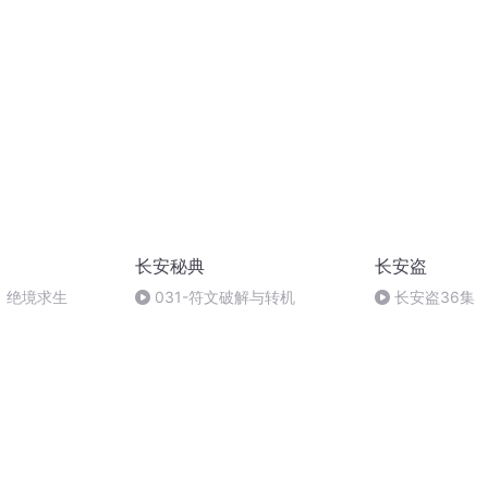
故事
长安秘典
长安盗
：绝境求生
031-符文破解与转机
长安盗36集