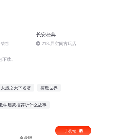
长安秘典
安柴窑
218.异空间古玩店
包下载。
太虚之天下名著
捕魔世界
当捕快
最强捕神系统
捕灵之师
数学启蒙推荐听什么故事
游戏故事在线听
晚上宝宝不爱睡觉听故事
手机端
企业版