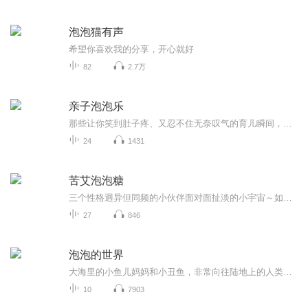
泡泡猫有声
希望你喜欢我的分享，开心就好
82
2.7万
亲子泡泡乐
那些让你笑到肚子疼、又忍不住无奈叹气的育儿瞬间，还有娃们用天马行空的小脑袋瓜带来的惊喜和奇妙启发。孩子的淘气时刻、暖心童言，全都像泡泡一样在我们的亲子时光里五彩缤纷地跳跃！有时大笑，有时吐槽，有时让成年的你开悟新的哲理，快来和我们一起探...
24
1431
苦艾泡泡糖
三个性格迥异但同频的小伙伴面对面扯淡的小宇宙～如果你路过，欢迎跟我们仨一起在这个迷幻清醒如苦艾、惬意甜美如泡泡糖的世界里共同度过天马行空的一小时。
27
846
泡泡的世界
大海里的小鱼儿妈妈和小丑鱼，非常向往陆地上的人类生活，听说谁找到了传说中的魔法石，谁就拥有了神奇的魔法，可以在陆地上建一座水晶魔法城堡居住。于是，小鱼儿妈妈就领着小丑鱼一路玩耍儿，一路讲故事，一路寻找......她们会找到传说中的魔法石吗？她...
10
7903