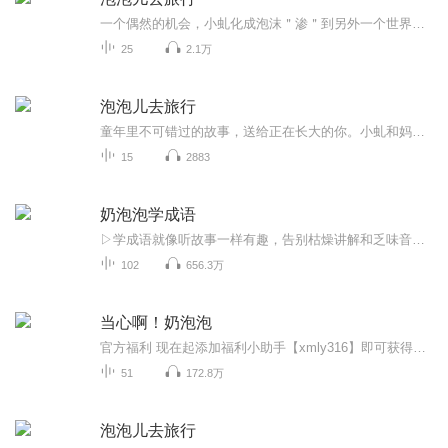
一个偶然的机会，小虬化成泡沫＂渗＂到另外一个世界，结识了大庸，从此，他们开始了不同寻常的交往。大庸在小虬离开后收到一个蓝色信封，吃掉信封里的蓝果子后，他也成了泡沫来到小虬生活的世界，在那里他找到了快乐，但大庸不得不离开那里，爸爸一定在等着他呢。如同一场梦，醒来时，大庸挂在旗杆上。
25
2.1万
泡泡儿去旅行
童年里不可错过的故事，送给正在长大的你。小虬和妈妈小离是某个世界最后的“落难贵族”。他们只有寻找到适宜的温度生活，才不至于化成泡沫或碎片。于是他们经常迁居旅行，坐活飘忽不定，并且有点寂寞。大庸在阳台上看见了一团泡泡儿……
15
2883
奶泡泡学成语
▷学成语就像听故事一样有趣，告别枯燥讲解和乏味音乐，让孩子在最放松的状态下最高效地学习！▷内容筛选严格把控，定位孩子生活中常用常接触的人、事、物，精心撰写每个剧本。▷100个成语故事，100个生活运用实例，在情境中自然学习，让孩子浸润式体验国...
102
656.3万
当心啊！奶泡泡
官方福利 现在起添加福利小助手【xmly316】即可获得：1、折扣课程抢先知第一时间掌握课程活动攻略，享全网最低价2、赠学习资料赠10W+爸妈都在学的育儿大咖课和干货资料包3、送实物好礼每个社群第88、188、288位入群者，送实体书籍4、享花式福利日常成语接...
51
172.8万
泡泡儿去旅行