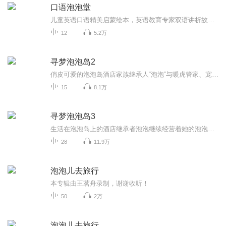
口语泡泡堂
儿童英语口语精美启蒙绘本，英语教育专家双语讲析故事及英语知识点，外教纯正美式英语朗读音频为孩子正发音。每册后附学习指南提炼绘本主题、词汇、句型，辅助爸妈陪孩子共读。如需获取文本内容及更多精彩内容，请关注公众号：BBC英语亲子学园
12
5.2万
寻梦泡泡岛2
俏皮可爱的泡泡岛酒店家族继承人“泡泡”与暖虎管家、宠物云可米，在泡泡岛上接待了各种各样的客人。为了满足客人们不同的需求和梦想，他们制作过巨型软糖熊、大风筝，也准备过一半是雪山一半是阳光山路的房间......但客人们实现梦想的过程总会遇到困难，...
15
8.1万
寻梦泡泡岛3
生活在泡泡岛上的酒店继承者泡泡继续经营着她的泡泡酒店，寻梦泡泡岛每天都在上演无限欢乐的故事，泡泡与暖虎和可米一起解决客人的困境，帮助客人实现心愿，他们通过在酒店经营中历练和成长，快乐得度过美好的时光；悄悄出走的海马宝宝，捣蛋小狗波比，意...
28
11.9万
泡泡儿去旅行
本专辑由王茗舟录制，谢谢收听！
50
2万
泡泡儿去旅行