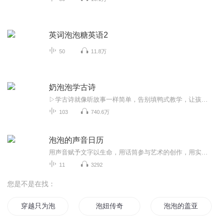
英词泡泡糖英语2
50
11.8万
奶泡泡学古诗
▷学古诗就像听故事一样简单，告别填鸭式教学，让孩子在最放松的状态下最高效地学习古诗！▷用孩子听得懂的话语解释古诗，深入浅出，从孩子的角度看问题。▷提升孩子综合素质，由诗词引爆观察力、想象力的世界，让孩子感受不一样的趣味国学。▷碎片时间高...
103
740.6万
泡泡的声音日历
用声音赋予文字以生命，用话筒参与艺术的创作，用实践让自己脱颖而出！
11
3292
您是不是在找：
穿越只为泡妞
泡妞传奇
泡泡的盖亚世界