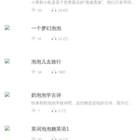
小离和小虬是某个世界最后的“落难贵族”。他们只有寻找到适宜的温度生活，才不至于化成泡沫或碎片。于是他们经常迁居旅行，生活飘乎不定，并且有点寂寞。小虬偷偷跑到另一个世界，遇到了大庸，成了好朋友，并用神奇的蓝果子，邀请大庸来家里做客，大庸也...
55
29.9万
一个梦幻泡泡
31
12.2万
泡泡儿去旅行
54
7687
奶泡泡学古诗
快来和奶泡泡学故诗吧，这些都是必知的古诗。因为它们是比较幽默的，所以这也会提高你们的记忆里，学古诗再也不苦了！记得分享给朋友们听，也别忘了关注我哦！我还有另六个专辑，没事的话那就去看看，也会对你有帮助的！
7
3.7万
英词泡泡糖英语1
50
16.1万