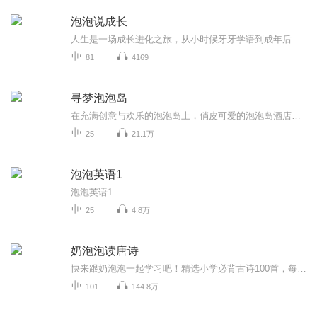
泡泡说成长
人生是一场成长进化之旅，从小时候牙牙学语到成年后的人生阅历都是在不断对我们个人思维和心灵的一种打磨，来谈谈你的人生感悟吧！
81
4169
寻梦泡泡岛
在充满创意与欢乐的泡泡岛上，俏皮可爱的泡泡岛酒店家族继承人“泡泡”与暖虎管家、宠物云可米，为每一位带着热爱与梦想而来的客人量身定制专属的极致度假体验。形形色色的客人中，有热爱运动的登山者，有渴望奇妙探险之旅的探险女孩，还有喜欢挑战的宠物...
25
21.1万
泡泡英语1
泡泡英语1
25
4.8万
奶泡泡读唐诗
快来跟奶泡泡一起学习吧！精选小学必背古诗100首，每天带孩子摩耳朵，让小脑袋如海绵一般吸收知识！学习快人一步！本专辑为古诗朗读版，由奶泡泡和长老爷爷联合朗读，想听奶泡泡趣解古诗的小朋友一定要记得在喜马拉雅搜索“奶泡泡学古诗”，跟奶泡泡一起学...
101
144.8万