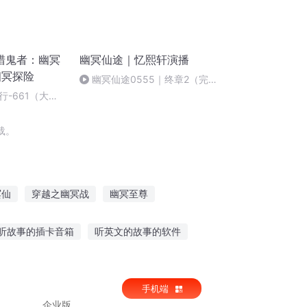
猎鬼者：幽冥
幽冥仙途｜忆熙轩演播
幽冥探险
幽冥仙途0555｜终章2（完
结）
-661（大结
150019A158
载。
冥仙
穿越之幽冥战
幽冥至尊
尊
黑白幽冥
幽冥君主
听故事的插卡音箱
听英文的故事的软件
诡异很诡异的故事
听故事软件免费有哪个
手机端
企业版