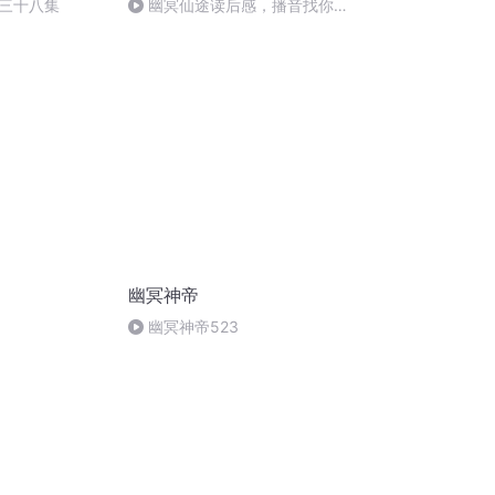
三十八集
幽冥仙途读后感，播音找你唠
唠嗑
幽冥神帝
幽冥神帝523