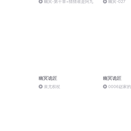
幽冥-第十章=猜猜谁是阿九
幽冥-027
幽冥诡匠
幽冥诡匠
蚩尤权杖
0006赵家的