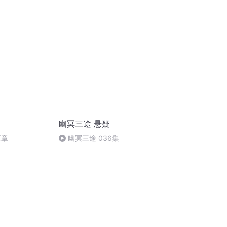
幽冥三途 悬疑
五章
幽冥三途 036集