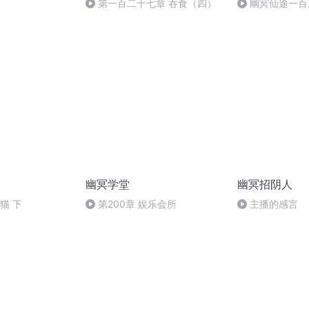
第一百二十七章 吞食（四）
幽冥仙途一百
幽冥学堂
幽冥招阴人
猫 下
第200章 娱乐会所
主播的感言