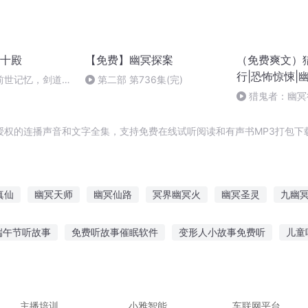
十殿
【免费】幽冥探案
（免费爽文）
行|恐怖惊悚|
前世记忆，剑道祖
第二部 第736集(完)
猎鬼者：幽冥行
局）_20250612
授权的连播声音和文字全集，支持免费在线试听阅读和有声书MP3打包下
真仙
幽冥天师
幽冥仙路
冥界幽冥火
幽冥圣灵
九幽
异事
幽冥灵魔
幽冥龙道
九州幽冥
幽冥神帝
幽冥帝
端午节听故事
免费听故事催眠软件
变形人小故事免费听
儿童
听鬼故事睡觉视频
在哪听江湖故事书
甜旺旺 讲故事给你听
听
饭听故事影响吗
听朋友讲鬼故事文案
主播培训
小雅智能
车联网平台