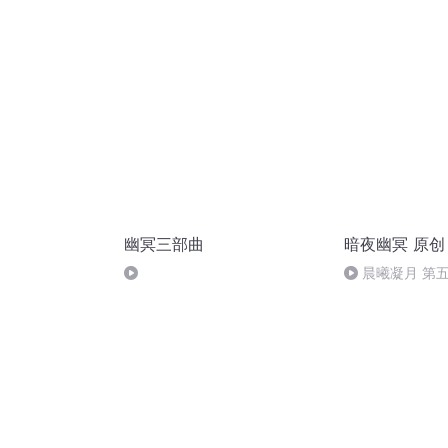
幽冥三部曲
暗夜幽冥 原创
晨曦凝月 第