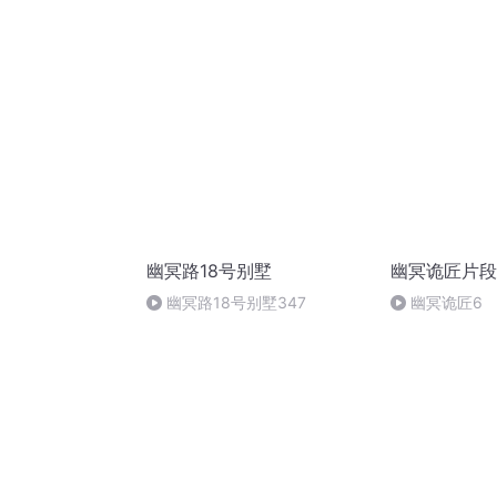
唤，只求索
幽冥路18号别墅
幽冥诡匠片段
幽冥路18号别墅347
幽冥诡匠6