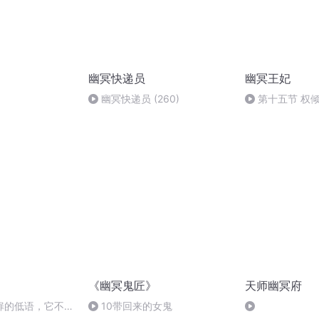
幽冥快递员
幽冥王妃
幽冥快递员 (260)
第十五节 权
《幽冥鬼匠》
天师幽冥府
门扉的低语，它不召
10带回来的女鬼