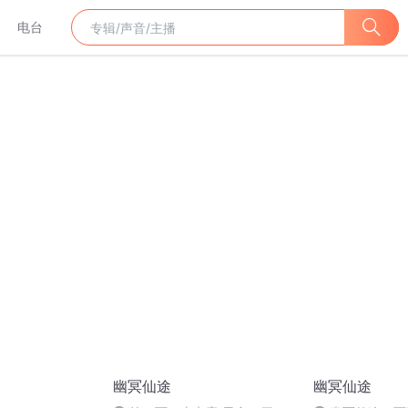
电台
幽冥仙途
幽冥仙途