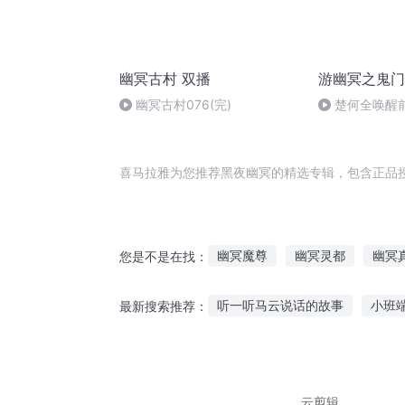
幽冥古村 双播
游幽冥之鬼门
幽冥古村076(完)
楚何全唤醒
师重现世间
喜马拉雅为您推荐黑夜幽冥的精选专辑，包含正品
幽冥魔尊
幽冥灵都
幽冥
您是不是在找：
九幽冥王
幽冥之主
幽冥
听一听马云说话的故事
小班
最新搜索推荐：
听哪个英雄的故事英文
媳妇
张大大听故事要付费
大人吃
云剪辑