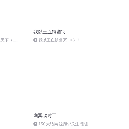
我以王血镇幽冥
倾天下（二）
我以王血镇幽冥 -0812
幽冥临时工
150大结局 跪爬求关注 谢谢